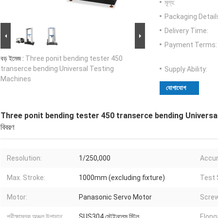
মূল্য:
Packaging Detail
Delivery Time:
Payment Terms:
বড় ইমেজ :
Three ponit bending tester 450
transerce bending Universal Testing
Supply Ability:
Machines
যোগাযোগ
Three ponit bending tester 450 transerce bending Universa
বিবরণ
Resolution:
1/250,000
Accur
Max. Stroke:
1000mm (excluding fixture)
Test 
Motor:
Panasonic Servo Motor
Screw
পরীক্ষামূলক অঞ্চল উপাদান:
SUS304 স্টেইনলেস স্টিল
Elong