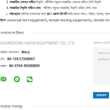
3.
সংজ্ঞায়িত লোডের অধীনে
বিকৃতি: পরীক্ষিত নমুনার সংজ্ঞায়িত লোডের অধীনে টেস্ট বিকৃতি
4.
সংজ্ঞায়িত বিকৃতি অধীনে লোড
: পরীক্ষিত নমুনার সংজ্ঞায়িত বিকৃতি অধীনে টেস্ট লোড
৫.
সফ্টওয়্যার
সর্বাধিক ফলাফলের সাথে
শব্দ / এক্সেল রিপোর্ট
জারি করতে পারে। শক্তি, প্রসার, প্রসার
,
,
ট্যাগ:
universal test equipment
tensile testing equipments
tensile st
যোগাযোগের ঠিকানা
GUANGDONG HAIDA EQUIPMENT CO., LTD.
আমাদের সরাসর
ব্যক্তি যোগাযোগ:
Mary
টেল:
86-138 27268067
ফ্যাক্স:
86-0769-89280809
অন্যান্য পণ্যসমূহ