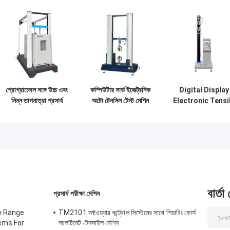
প্রোগ্রামেবল সঙ্গে উচ্চ এবং
কম্পিউটার সার্ভ ইলেক্ট্রনিক
Digital Display
নিম্ন তাপমাত্রা প্রসার্য
অটো টেনসিল টেস্ট মেশিন
Electronic Tensi
পরীক্ষার মেশিন
ইউনিভার্সাল স্ট্রেংথ টেস্ট
Tester Universa
সরঞ্জাম টিএম 2101
Testing Machin
Custom
বার্তা
প্রসার্য পরীক্ষা মেশিন
y Range
TM2101 সফ্টওয়্যার কন্ট্রোল সিস্টেমের সাথে শিয়ারিং ফোর্স
ems For
আলটিমেট টেনসাইল মেশিন