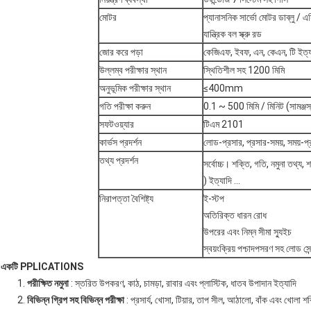
মোটর
প্যানাসনিক সার্ভো মোটর ডাব্লু / এসি
যান্ত্রিক বল স্ক্রু রড
জোর করে পড়া
কেজিএফ, ইবফ, এন, কেএন, টি ইত্য
উল্লম্ব পরীক্ষার স্থান
স্থিতিশীল সহ 1200 মিমি
অনুভূমিক পরীক্ষার স্থান
≤400mm
গতি পরীক্ষা করুন
0.1 ~ 500 মিমি / মিনিট (সামঞ্জস
সফটওয়্যার
টিএম 2101
কার্ভস প্রদর্শন
লোড-প্রসার, প্রসার-সময়, সময়-প্রস
তথ্য প্রদর্শন
সর্বোচ্চ। শক্তি, গতি, নমুনা তথ্য,
) ইত্যাদি ...
নিরাপত্তা বৈশিষ্ট্য
ই-স্টপ
অতিরিক্ত ধারন রোধ
উপরের এবং নিম্ন সীমা স্যুইচ
স্বয়ংক্রিয় পশ্চাদপসরণ সহ লোড সেন
একটি
PPLICATIONS
1.
পরীক্ষিত নমুনা
: স্তরিত উপকরণ, কাঠ, চামড়া, রাবার এবং প্লাস্টিক, ধাতব উপাদান ইত্যাদি
2.
বিভিন্ন গ্রিপ সহ বিভিন্ন পরীক্ষা
: প্রসার্য, খোসা, টিয়ার, তাপ সীল, আঠালো, বাঁক এবং খোলা শ