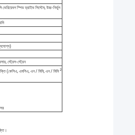
 ভেরিয়েবল স্পিড ড্রাইভ সিস্টেম, উচ্চ-নির্ভুল
াদি
্যযোগ্য)
ার, স্ট্রেস-স্ট্রেন
2
 শক্তি (কেপিএ, এমপিএ, এন / মিমি, এন / মিমি
্সর
ক্তি।