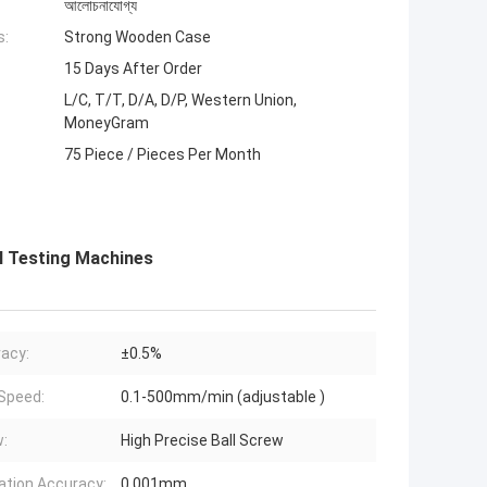
আলোচনাযোগ্য
s:
Strong Wooden Case
15 Days After Order
L/C, T/T, D/A, D/P, Western Union,
MoneyGram
75 Piece / Pieces Per Month
l Testing Machines
acy:
±0.5%
Speed:
0.1-500mm/min (adjustable )
:
High Precise Ball Screw
ation Accuracy:
0.001mm