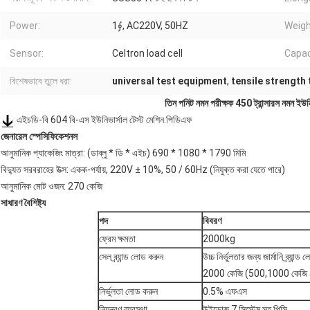
Power:
1∮, AC220V, 50HZ
Weigh
Sensor:
Celtron load cell
Capac
বিশেষভাবে তুলে ধরা:
universal test equipment
,
tensile strength 
তিন পনিট নমন পরীক্ষক 450 ট্রান্সারস নমন ইউনিভ
এইচডি-বি 604 বি-এস ইউনিভার্সাল টেস্ট মেশিন.পিডিএফ
জেনারেল স্পেসিফিকেশনস
আনুমানিক প্যাকেজিং মাত্রা: (ডাব্লু * ডি * এইচ) 690 * 1080 * 1790 মিমি
বিদ্যুত সরবরাহের উত্স: একক-পর্যায়, 220V ± 10%, 50 / 60Hz (নিযুক্ত করা যেতে পারে)
আনুমানিক মোট ওজন: 270 কেজি
সাধারণ বৈশিষ্ট্য
পদ
বিবরণ
ফ্রেম ক্ষমতা
2000kg
সেল ব্র্যান্ড লোড করুন
উচ্চ নির্ভুলতার জন্য জার্মানি ব্র্যান্ড
2000 কেজি (500,1000 কেজি a
নির্ভুলতা লোড করুন
0.5% এফএস
নিয়ন্ত্রণ ব্যবস্থা
উইন্ডোজ 7 সিস্টেম সহ পিসি