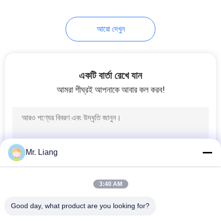
41
আরো দেখুন
জারা টেস্ট চেম্বার
একটি বার্তা রেখে যান
আমরা শীঘ্রই আপনাকে আবার কল করব!
38
ISTA প্যাকেজিং পরীক্ষার
Mr. Liang
3:40 AM
Good day, what product are you looking for?