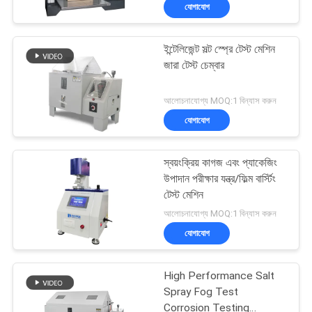
যোগাযোগ
কারখানা
ইন্টেলিজেন্ট সল্ট স্প্রে টেস্ট মেশিন
পরিদর্শন
206
জারা টেস্ট চেম্বার
প্রসার্য পরীক্ষা মেশিন
গুণমান
আলোচনাযোগ্য MOQ:1 বিন্যাস করুন
যোগাযোগ
নিয়ন্ত্রণ
স্বয়ংক্রিয় কাগজ এবং প্যাকেজিং
আমাদের
উপাদান পরীক্ষার যন্ত্র/ফিল্ম বার্স্টিং
সাথে
টেস্ট মেশিন
28
আলোচনাযোগ্য MOQ:1 বিন্যাস করুন
যোগাযোগ
যোগাযোগ
করুন
কম্পন শেকার টেবিল সিস্টেম
High Performance Salt
খবর
Spray Fog Test
Corrosion Testing