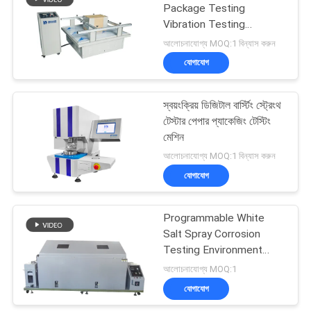
Package Testing
Vibration Testing
61
Machine Customized
আলোচনাযোগ্য MOQ:1 বিন্যাস করুন
যোগাযোগ
এক্সিলারেটেড এজিং চেম্বার
স্বয়ংক্রিয় ডিজিটাল বার্স্টিং স্ট্রেংথ
টেস্টার পেপার প্যাকেজিং টেস্টিং
মেশিন
আলোচনাযোগ্য MOQ:1 বিন্যাস করুন
যোগাযোগ
39
Programmable White
আইপি টেস্ট যন্ত্রপাতি
Salt Spray Corrosion
Testing Environment
Test Chamber
আলোচনাযোগ্য MOQ:1
যোগাযোগ