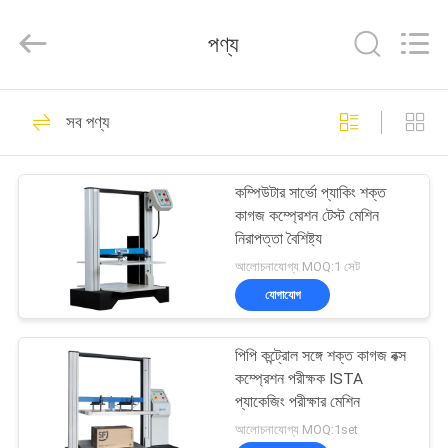
Guangdong
Haida
Equipment
পণ্য
Co.,
Ltd..
All
Rights
Reserved.
বাড়ি
80
সব পণ্য
ল্যাব টেস্ট মেশিন
পণ্য
কম্পিউটার সার্ভো প্যাকিং শক্ত
কাগজ কম্প্রেশন টেস্ট মেশিন
ভিডিও
নিরাপত্তা বৈশিষ্ট্য
আলোচনাযোগ্য MOQ:1 সেট
ভিআর
যোগাযোগ
142
শো
পিপি কন্ট্রোল সঙ্গে শক্ত কাগজ বক্স
পরিবেশগত টেস্ট চেম্বার
কম্প্রেশন পরীক্ষক ISTA
আমাদের
প্যাকেজিং পরীক্ষার মেশিন
সম্পর্কে
আলোচনাযোগ্য MOQ:1set