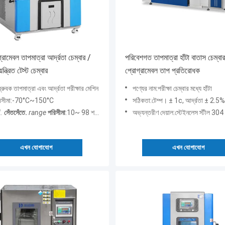
গ্রামেবল তাপমাত্রা আর্দ্রতা চেম্বার /
পরিবেশগত তাপমাত্রা হাঁটা বাতাস চেম্বার
়ন্ত্রিত টেস্ট চেম্বার
প্রোগ্রামেবল তাপ প্রতিরোধক
ধ্রুবক তাপমাত্রা এবং আর্দ্রতা পরীক্ষার মেশিন
পণ্যের নাম:পরীক্ষা চেম্বার মধ্যে হাঁটা
পরিসীমা:-70°C~150°C
সঠিকতা:টেম্প। ± 1c, আর্দ্রতা ± 2.5
.
সেঁতসেঁতে.
range
পরিসীমা
:10~ 98 শতাংশ RH
অভ্যন্তরীণ দেয়াল:স্টেইনলেস স্টীল 304
এখন যোগাযোগ
এখন যোগাযোগ