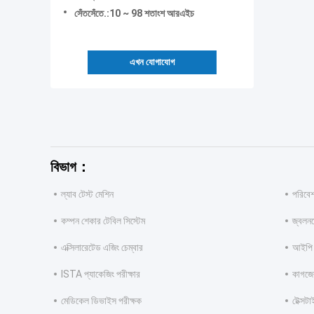
সেঁতসেঁতে.:10 ~ 98 শতাংশ আরএইচ
এখন যোগাযোগ
বিভাগ：
ল্যাব টেস্ট মেশিন
পরিবেশ
কম্পন শেকার টেবিল সিস্টেম
জ্বলনয
এক্সিলারেটেড এজিং চেম্বার
আইপি ট
ISTA প্যাকেজিং পরীক্ষার
কাগজের 
মেডিকেল ডিভাইস পরীক্ষক
টেক্সটা