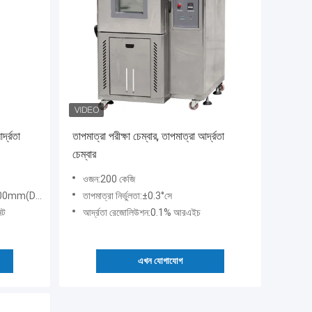
্দ্রতা
তাপমাত্রা পরীক্ষা চেম্বার, তাপমাত্রা আর্দ্রতা
চেম্বার
ওজন:200 কেজি
 X 500mm(H)
তাপমাত্রা নির্ভুলতা:±0.3°সে
িট
আর্দ্রতা রেজোলিউশন:0.1% আরএইচ
এখন যোগাযোগ