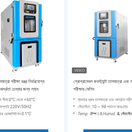
মাত্রা পরীক্ষা যন্ত্র নির্ভরযোগ্য
প্রোগ্রামেবল কনস্ট্যান্ট তাপমাত্রা এবং আ
আর্দ্রতা চেম্বার জন্য ল্যাব
পরীক্ষার মেশিন
রা সীমা:0°C থেকে +60°C
ব্যবহার:ধ্রুব তাপমাত্রা এবং আর্দ্রতা পরীক
র সাপ্লাই:220V/50HZ
সেঁতসেঁতে.:10 ~ 98 শতাংশ আরএইচ
্রার রেজোলিউশন:0.1°C
Temp.
টেম্প।
& Humid.
& সেঁতসেঁত