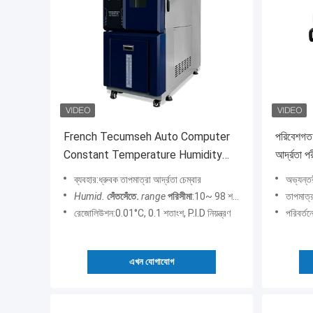
French Tecumseh Auto Computer
পরিবেশগত প
Constant Temperature Humidity
আর্দ্রতা প
Chamber Water-Cooling
ব্যবহার:ধ্রুবক তাপমাত্রা আর্দ্রতা চেম্বার
অভ্যন্ত
Humid.
সেঁতসেঁতে.
range
পরিসীমা
:10~ 98 শতাংশ R.H.
তাপমাত্
রেজোলিউশন:0.01°C, 0.1 শতাংশ, P.I.D নিয়ন্ত্রণ
পরিবর্ত
এখন যোগাযোগ