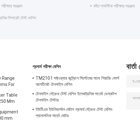
ি পরীক্ষার সরঞ্জাম
কাঁচা প্লাস্টিক পরীক্ষার সরঞ্জাম
রনিক সিগারেট টেস্ট মেশিন
বার্তা
প্রসার্য পরীক্ষা মেশিন
y Range
TM2101 সফ্টওয়্যার কন্ট্রোল সিস্টেমের সাথে শিয়ারিং ফোর্স
ems For
আলটিমেট টেনসাইল মেশিন
/ Function
টেনসাইল স্ট্রেংথ টেস্ট মেশিন ইলেকট্রনিক সার্ভো ডেস্কটপ
ker Table
টেনসাইল টেস্টার
 250 Mm
ight
ইউটিএম ইউনিভার্সাল মেটাল প্রসার্য স্ট্রেংথ টেস্ট মেশিন
Equipment
প্যানাসনিক সার্ডো মোটর
100 mm