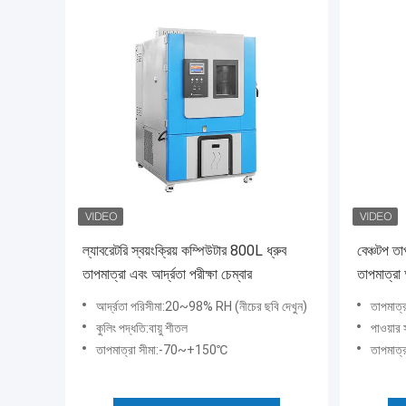
ল্যাবরেটরি স্বয়ংক্রিয় কম্পিউটার 800L ধ্রুব
বেঞ্চটপ তাপ
তাপমাত্রা এবং আর্দ্রতা পরীক্ষা চেম্বার
তাপমাত্রা 
আর্দ্রতা পরিসীমা:20~98% RH (নীচের ছবি দেখুন)
তাপমাত্
কুলিং পদ্ধতি:বায়ু শীতল
পাওয়া
তাপমাত্রা সীমা:-70~+150℃
তাপমাত