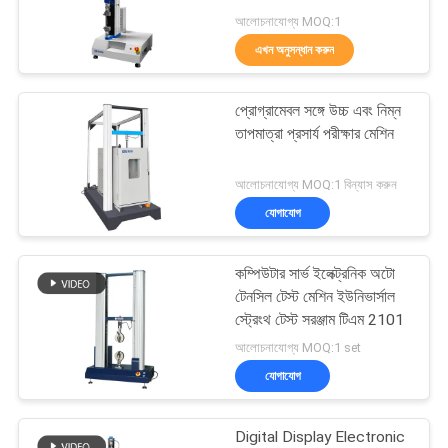
আলোচনাযোগ্য MOQ:1
মামলা
এখন অনুসন্ধান করুন
52
সাইট
জ্বলনযোগ্যতা পরীক্ষার
প্রোগ্রামেবল সঙ্গে উচ্চ এবং নিম্ন
ম্যাপ
তাপমাত্রা প্রসার্য পরীক্ষার মেশিন
সরঞ্জাম
আলোচনাযোগ্য MOQ:1 বিন্যাস করুন
গোপনীয়তা
যোগাযোগ
নীতি
কম্পিউটার সার্ভ ইলেক্ট্রনিক অটো
42
টেনসিল টেস্ট মেশিন ইউনিভার্সাল
স্ট্রেংথ টেস্ট সরঞ্জাম টিএম 2101
তাপমাত্রা আর্দ্রতা চেম্বার
আলোচনাযোগ্য MOQ:1 set
যোগাযোগ
Digital Display Electronic