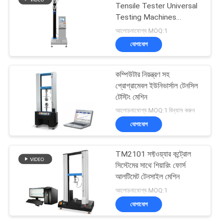
Tensile Tester Universal
Testing Machines
61
Custom
আলোচনাযোগ্য MOQ:1
যোগাযোগ
এক্সিলারেটেড এজিং চেম্বার
কম্পিউটার নিয়ন্ত্রণ সহ
প্রোগ্রামেবল ইউনিভার্সাল টেনসিল
টেস্টিং মেশিন
আলোচনাযোগ্য MOQ:1 বিন্যাস করুন
যোগাযোগ
39
TM2101 সফ্টওয়্যার কন্ট্রোল
আইপি টেস্ট যন্ত্রপাতি
সিস্টেমের সাথে শিয়ারিং ফোর্স
আলটিমেট টেনসাইল মেশিন
আলোচনাযোগ্য MOQ:1
যোগাযোগ