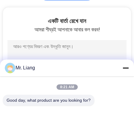
মেডিকেল ডিভাইস পরীক্ষক
একটি বার্তা রেখে যান
আমরা শীঘ্রই আপনাকে আবার কল করব!
45
Mr. Liang
টেক্সটাইল টেস্টিং যন্ত্রপাতি
8:21 AM
Good day, what product are you looking for?
সব
6
ল্যাব টেস্ট মেশিন
পরিবেশগত টেস্ট চেম্বার