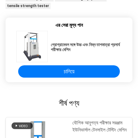
tensile strength tester
এর সেরা মূল্য পান
প্রোগ্রামেবল সঙ্গে উচ্চ এবং নিম্ন তাপমাত্রা প্রসার্য
পরীক্ষার মেশিন
চালিয়ে
শীর্ষ পণ্য
যৌগিক আনুগত্য পরীক্ষার সরঞ্জাম
ইউনিভার্সাল টেনসাইল টেস্টিং মেশিন