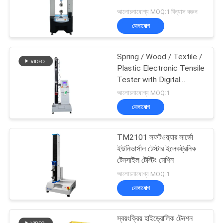
আলোচনাযোগ্য MOQ:1 বিন্যাস করুন
যোগাযোগ
Spring / Wood / Textile /
Plastic Electronic Tensile
Tester with Digital
Display
আলোচনাযোগ্য MOQ:1
যোগাযোগ
TM2101 সফটওয়্যার সার্ভো
ইউনিভার্সাল টেস্টার ইলেকট্রনিক
টেনসাইল টেস্টিং মেশিন
আলোচনাযোগ্য MOQ:1
যোগাযোগ
স্বয়ংক্রিয় হাইড্রোলিক টেনশন