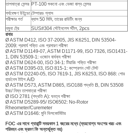
তাপমাত্রা সেন্সর
PT-100 শুকনো এবং ভেজা বাল্ব সেন্সর
পর্যবেক্ষণ উইন্ডো
টেম্পারড গ্লাস
পরীক্ষার গর্ত
ব্যাস 50 মিমি, তারের রাউটিং জন্য
নমুনা ট্রে
SUS#304 স্টেইনলেস স্টীল, 2pcs
রাবার
Ø ASTM D412, ISO 37-2005, JIS K6251, DIN 53504-
2009: প্রসার্য শক্তি এবং প্রসারণ পরীক্ষা
Ø ASTM D1149-07, ASTM D1171-99, ISO 7326, ISO1431-
1, DIN 53509-1: ওজোন বার্ধক্য পরীক্ষা
Ø ASTM D624-00, ISO 34-1: টিয়ারিং শক্তি পরীক্ষা
Ø ASTM D395-03, ISO 815-1: কম্প্রেশন সেট টেস্ট
Ø ASTM D2240-05, ISO 7619-1, JIS K6253, ISO 868: শোর
হার্ডনেস টাইপ A/D
Ø ASTM D573, ASTM D865, ISO188 পদ্ধতি B, DIN 53508
উচ্চ/ নিম্ন তাপমাত্রা পরীক্ষা
Ø ISO 2781 (পদ্ধতি A): ঘনত্ব পরীক্ষা
Ø ASTM D5289-95/ ISO6502: No-Rotor
Rheometer/Curemeter
Ø ASTM D1646: মুনি ভিসকোমিটার
FOC এর সাথে গ্যারান্টি সময়কাল 1 বছরের মধ্যে (ব্যয়যোগ্য অংশের খরচ এবং
পরিবহন এবং ভ্রমণ ফি অন্তর্ভুক্ত নয়)