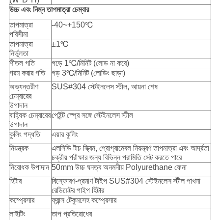
উচ্চ এবং নিম্ন তাপমাত্রা চেম্বার
তাপমাত্রা
-40~+150℃
পরিসীমা
তাপমাত্রা
±1℃
নির্ভুলতা
শীতল গতি
গড়ে 1℃/মিনিট (লোড না করে)
গরম করার গতি
গড় 3℃/মিনিট (লোডিং ছাড়া)
অভ্যন্তরীণ
SUS#304 স্টেইনলেস স্টীল, আয়না শেষ
চেম্বারের
উপাদান
বাহ্যিক চেম্বারের
পেইন্ট স্প্রে সঙ্গে স্টেইনলেস স্টীল
উপাদান
কুলিং পদ্ধতি
এয়ার কুলিং
নিয়ন্ত্রক
এলসিডি টাচ স্ক্রিন, প্রোগ্রামেবল নিয়ন্ত্রণ তাপমাত্রা এবং আর্দ্রতা
চক্রীয় পরীক্ষার জন্য বিভিন্ন পরামিতি সেট করতে পারে
নিরোধক উপাদান
50mm উচ্চ ঘনত্ব অনমনীয় Polyurethane ফেনা
হিটার
বিস্ফোরণ-প্রমাণ টাইপ SUS#304 স্টেইনলেস স্টীল পাখনা
রেডিয়েটর পাইপ হিটার
কম্প্রেসার
ফ্রান্স টেকুমসেহ কম্প্রেসার
লাইটিং
তাপ প্রতিরোধের