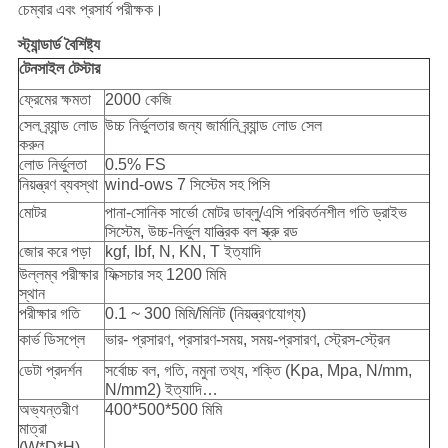
চেম্বার এবং প্রসার্য পরীক্ষক।
স্ট্যান্ডার্ড বৈশিষ্ট্য
টেনসাইল টেস্টার
ফ্রেমের ক্ষমতা
2000 কেজি
সেল ব্র্যান্ড লোড
উচ্চ নির্ভুলতার জন্য জার্মানি ব্র্যান্ড লোড সেল
করুন
লোড নির্ভুলতা
0.5% FS
নিয়ন্ত্রণ ব্যবস্থা
wind-ows 7 সিস্টেম সহ পিসি
মোটর
পানা-সোনিক সার্ভো মোটর ডাব্লু/এসি পরিবর্তনশীল গতি ড্রাইভ
সিস্টেম, উচ্চ-নির্ভুল যান্ত্রিক বল স্ক্রু রড
জোর করে পড়া
kgf, Ibf, N, KN, T ইত্যাদি
উল্লম্ব পরীক্ষার
ফিক্সচার সহ 1200 মিমি
স্থান
পরীক্ষার গতি
0.1 ~ 300 মিমি/মিনিট (নিয়ন্ত্রণযোগ্য)
কার্ভ ডিসপ্লে
ভার- প্রসারণ, প্রসারণ-সময়, সময়-প্রসারণ, স্ট্রেস-স্ট্রেন
ডেটা প্রদর্শন
সর্বোচ্চ বল, গতি, নমুনা তথ্য, শক্তি (Kpa, Mpa, N/mm,
N/mm2) ইত্যাদি…
অভ্যন্তরীণ
400*500*500 মিমি
মাত্রা
(W*D*H)