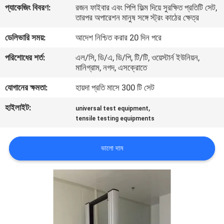
প্যাকেজিং বিবরণ:
রজন ফাইবার এবং পিপি ফিল্ম দিয়ে সুরক্ষিত প্রতিটি সেট,
তারপর অপারেশন মানুষ সঙ্গে স্ট্রং কাঠের ক্ষেত্র
কারখানা
ডেলিভারি সময়:
আদেশ নিশ্চিত করার 20 দিন পরে
পরিদর্শন
পরিশোধের শর্ত:
এল/সি, ডি/এ, ডি/পি, টি/টি, ওয়েস্টার্ন ইউনিয়ন,
মানিগ্রাম, নগদ, এসক্রোতে
গুণমান
যোগানের ক্ষমতা:
হায়দা প্রতি মাসে 300 টি সেট
নিয়ন্ত্রণ
হাইলাইট:
,
universal test equipment
tensile testing equipments
আমাদের
সাথে
ভালো দাম
যোগাযোগ
করুন
খবর