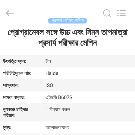
Guangdong
Haida
Equipment
Co.,
Ltd..
প্রসার্য পরীক্ষা মেশিন
All
Rights
Reserved.
প্রোগ্রামেবল সঙ্গে উচ্চ এবং নিম্ন তাপমাত্রা
বাড়ি
প্রসার্য পরীক্ষার মেশিন
পণ্য
উৎপত্তি স্থল:
চীন
ভিডিও
পরিচিতিমুলক নাম:
Haida
সাক্ষ্যদান:
ISO
ভিআর
মডেল নম্বার:
এইচডি B607S
শো
ন্যূনতম চাহিদার
1 বিন্যাস করুন
পরিমাণ:
আমাদের
মূল্য:
আলোচনাযোগ্য
সম্পর্কে