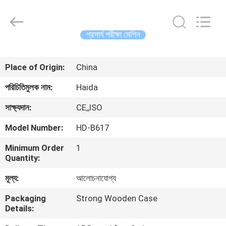
Guangdong
Haida
Equipment
Co.,
Ltd..
প্রসার্য পরীক্ষা মেশিন
All
Rights
Reserved.
বাড়ি
Place of Origin:
China
পণ্য
পরিচিতিমুলক নাম:
Haida
সাক্ষ্যদান:
CE,,ISO
ভিডিও
Model Number:
HD-B617
Minimum Order
1
ভিআর
Quantity:
শো
মূল্য:
আলোচনাযোগ্য
Packaging
Strong Wooden Case
আমাদের
Details:
সম্পর্কে