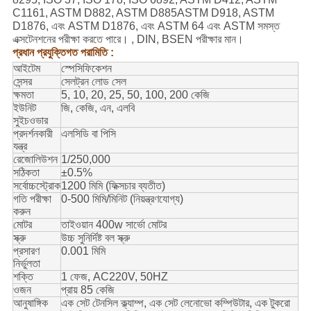
C1161, ASTM D882, ASTM D885ASTM D918, ASTM
D1876, এবং ASTM D1876, এবং ASTM 64 এবং ASTM সমস্ত
এক্সটেনশনের পরীক্ষা করতে পারে। , DIN, BSEN পরীক্ষার মান।
প্রধান প্রযুক্তিগত পরামিতি :
আইটেম
স্পেসিফিকেশন
সেন্সর
সেলট্রন লোড সেল
ক্ষমতা
5, 10, 20, 25, 50, 100, 200 কেজি
ইউনিট
জি, কেজি, এন, এলবি
সুইচওভার
প্রদর্শনকারী
এলসিডি বা পিসি
যন্ত্র
রেজোলিউশন
1/250,000
সঠিকতা
±0.5%
সর্বোচ্চস্ট্রোক
1200 মিমি (ফিক্সচার ব্যতীত)
গতি পরীক্ষা
0-500 মিমি/মিনিট (নিয়ন্ত্রণযোগ্য)
করুন
মোটর
তাইওয়ান 400w সার্ভো মোটর
স্ক্রু
উচ্চ সুনির্দিষ্ট বল স্ক্রু
প্রসারণ
0.001 মিমি
নির্ভুলতা
শক্তি
1 ফেজ, AC220V, 50HZ
ওজন
প্রায় 85 কেজি
আনুষাঙ্গিক
এক সেট টেনসিল ক্ল্যাম্প, এক সেট লেনোভো কম্পিউটার, এক টুকরো