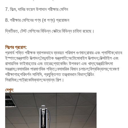
7. ফিল্ম, দাবির ফয়েল উপাদান পরীক্ষার মেশিন
8. পরীক্ষার মেশিনের পণ্য (বা পণ্য) প্রয়োজন
দ্বিতীয়ত, টেস্ট মেশিনের বিভিন্ন সেক্টরে বিভিন্ন চাহিদা রয়েছে।
শিল্পের প্রয়োগ:
প্রসার্য শক্তি পরীক্ষক ব্যাপকভাবে ব্যবহৃত পরিমাপ গুণমান;রাবার এবং প্লাস্টিক;ধাতব
ইস্পাত;যন্ত্রপাতি উত্পাদন;বৈদ্যুতিক যন্ত্রপাতি;অটোমোবাইল উত্পাদন;টেক্সটাইল এবং
রাসায়নিক ফাইবার;তার এবং তারের;প্যাকেজিং উপকরণ এবং খাদ্য;যন্ত্রচিকিৎসা
সরঞ্জাম;বেসামরিক পারমাণবিক শক্তি;বেসামরিক বিমান চলাচল;বিশ্ববিদ্যালয়;গবেষণা
পরীক্ষাগার;পরিদর্শন সালিসি, প্রযুক্তিগত তত্ত্বাবধান বিভাগ;বিল্ডিং
সিরামিক;পেট্রোকেমিক্যাল;অন্যান্য শিল্প।
দেখুন: