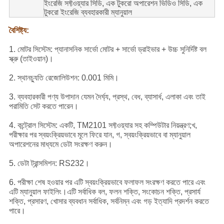
ইংরেজি সফ্টওয়্যার সিডি, এক টুকরো অপারেশন ভিডিও সিডি, এক
টুকরো ইংরেজি ব্যবহারকারী ম্যানুয়াল
বৈশিষ্ট্য:
1. মোটর সিস্টেম: প্যানাসনিক সার্ভো মোটর + সার্ভো ড্রাইভার + উচ্চ সুনির্দিষ্ট বল
স্ক্রু (তাইওয়ান)।
2. স্থানচ্যুতি রেজোলিউশন: 0.001 মিমি।
3. ব্যবহারকারী পণ্য উপাদান যেমন দৈর্ঘ্য, প্রস্থ, বেধ, ব্যাসার্ধ, এলাকা এবং তাই
পরামিতি সেট করতে পারেন।
4. কন্ট্রোল সিস্টেম: একটি, TM2101 সফ্টওয়্যার সহ কম্পিউটার নিয়ন্ত্রণ;খ,
পরীক্ষার পর স্বয়ংক্রিয়ভাবে মূলে ফিরে যান, গ, স্বয়ংক্রিয়ভাবে বা ম্যানুয়াল
অপারেশনের মাধ্যমে ডেটা সংরক্ষণ করুন।
5. ডেটা ট্রান্সমিশন: RS232।
6. পরীক্ষা শেষ হওয়ার পর এটি স্বয়ংক্রিয়ভাবে ফলাফল সংরক্ষণ করতে পারে এবং
এটি ম্যানুয়াল ফাইলিং।এটি সর্বাধিক বল, ফলন শক্তি, সংকোচন শক্তি, প্রসার্য
শক্তি, প্রসারণ, খোসার ব্যবধান সর্বাধিক, সর্বনিম্ন এবং গড় ইত্যাদি প্রদর্শন করতে
পারে।