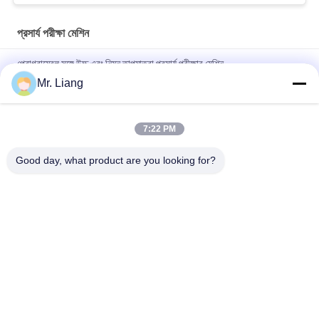
প্রসার্য পরীক্ষা মেশিন
প্রোগ্রামেবল সঙ্গে উচ্চ এবং নিম্ন তাপমাত্রা প্রসার্য পরীক্ষার মেশিন
Mr. Liang
কম্পিউটার সার্ভ ইলেক্ট্রনিক অটো টেনসিল টেস্ট মেশিন ইউনিভার্সাল স্ট্রেংথ টেস্ট সরঞ্জাম
টিএম 2101
7:22 PM
Digital Display Electronic Tensile Tester Universal Testing
Machines Custom
Good day, what product are you looking for?
সব
ল্যাব টেস্ট মেশিন
পরিবেশগত টেস্ট চেম্বার
প্রসার্য পরীক্ষা মেশিন
কম্পন শেকার টেবিল সিস্টেম
জ্বলনযোগ্যতা পরীক্ষার 