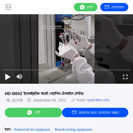
চ্যাট
যোগাযোগ
HD-B602 ইলেকট্রনিক সার্ভো পোর্টেবল টেনসাইল টেস্টার
拉力类
September 06, 2022
কীওয়ার্ড:
প্রসার্য পরীক্ষা মেশিন
চ্যাট
আমাদের সাথে যোগাযোগ করুন
ট্যাগ:
#
universal test equipment
#
tensile testing equipments