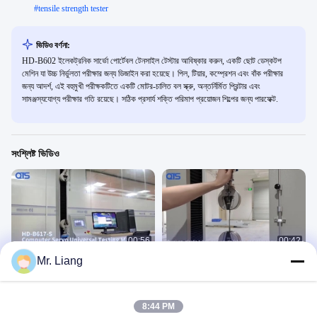
#
tensile strength tester
ভিডিও বর্ণনা:
HD-B602 ইলেকট্রনিক সার্ভো পোর্টেবল টেনসাইল টেস্টার আবিষ্কার করুন, একটি ছোট ডেস্কটপ
মেশিন যা উচ্চ নির্ভুলতা পরীক্ষার জন্য ডিজাইন করা হয়েছে। পিল, টিয়ার, কম্প্রেশন এবং বাঁক পরীক্ষার
জন্য আদর্শ, এই বহুমুখী পরীক্ষকটিতে একটি মোটর-চালিত বল স্ক্রু, অন্তর্নির্মিত প্রিন্টার এবং
সামঞ্জস্যযোগ্য পরীক্ষার গতি রয়েছে। সঠিক প্রসার্য শক্তি পরিমাপ প্রয়োজন শিল্পের জন্য পারফেক্ট.
সংশ্লিষ্ট ভিডিও
00:56
00:42
Mr. Liang
টেনসাইল টেস্টিং মেশিন
HD-B615-S টেনসাইল টেস্টিং মেশিন
拉力类
拉力类
August 22, 2023
September 28, 2022
8:44 PM