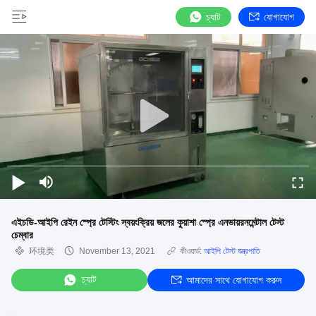
চ্যাট
যোগাযোগ
এইচডি-আইপি রেইন স্প্রে টেস্টিং স্বয়ংক্রিয় জলের কুয়াশা স্প্রে এনভায়রনমেন্টাল টেস্ট
চেম্বার
环境类
November 13, 2021
কীওয়ার্ড:
আইপি টেস্ট যন্ত্রপাতি
চ্যাট
আমাদের সাথে যোগাযোগ করুন