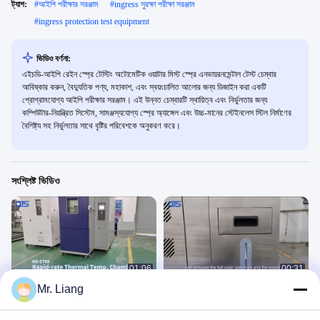
ট্যাগ:
#
আইপি পরীক্ষার সরঞ্জাম
#
ingress সুরক্ষা পরীক্ষা সরঞ্জাম
#
ingress protection test equipment
ভিডিও বর্ণনা:
এইচডি-আইপি রেইন স্প্রে টেস্টিং অটোমেটিক ওয়াটার মিস্ট স্প্রে এনভায়রনমেন্টাল টেস্ট চেম্বার
আবিষ্কার করুন, বৈদ্যুতিক পণ্য, মহাকাশ, এবং স্বয়ংচালিত আলোর জন্য ডিজাইন করা একটি
প্রোগ্রামযোগ্য আইপি পরীক্ষার সরঞ্জাম। এই উন্নত চেম্বারটি স্থায়িত্ব এবং নির্ভুলতার জন্য
কম্পিউটার-নিয়ন্ত্রিত সিস্টেম, সামঞ্জস্যযোগ্য স্প্রে অ্যাঙ্গেল এবং উচ্চ-মানের স্টেইনলেস স্টিল নির্মাণের
বৈশিষ্ট্য সহ নির্ভুলতার সাথে বৃষ্টির পরিবেশকে অনুকরণ করে।
সংশ্লিষ্ট ভিডিও
01:06
00:31
Mr. Liang
HD-E708-504K70
HD-E711 জেনন ল্যাম্প এজিং টেস্ট চেম্বার
环境类
环境类
November 14, 2024
November 11, 2022