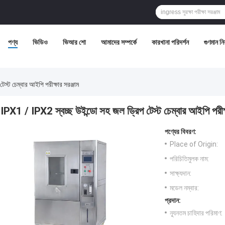
পণ্য
ভিডিও
ভিআর শো
আমাদের সম্পর্কে
কারখানা পরিদর্শন
গুণমান নিয়
স্ট চেম্বার আইপি পরীক্ষার সরঞ্জাম
IPX1 / IPX2 স্বচ্ছ উইন্ডো সহ জল ড্রিপ টেস্ট চেম্বার আইপি পরীক্
পণ্যের বিবরণ:
Place of Origin:
পরিচিতিমুলক নাম:
সাক্ষ্যদান:
মডেল নম্বার:
প্রদান:
ন্যূনতম চাহিদার পরিমাণ: