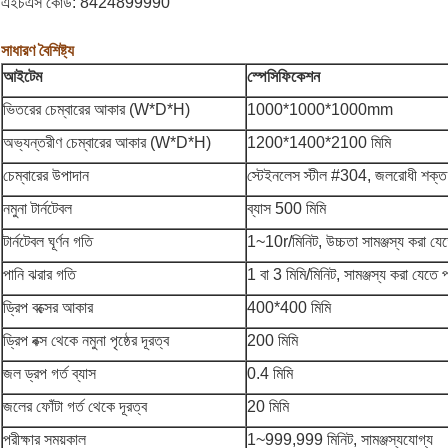
এইচএস কোড: 8424899990
সাধারণ বৈশিষ্ট্য
আইটেম
স্পেসিফিকেশন
ভিতরের চেম্বারের আকার (W*D*H)
1000*1000*1000mm
অভ্যন্তরীণ চেম্বারের আকার (W*D*H)
1200*1400*2100 মিমি
চেম্বারের উপাদান
স্টেইনলেস স্টীল #304, জলরোধী শক্ত গ্
নমুনা টার্নটেবল
ব্যাস 500 মিমি
টার্নটেবল ঘূর্ণন গতি
1~10r/মিনিট, উচ্চতা সামঞ্জস্য করা যে
পানি ঝরার গতি
1 বা 3 মিমি/মিনিট, সামঞ্জস্য করা যেতে 
ড্রিপ বক্সের আকার
400*400 মিমি
ড্রিপ বক্স থেকে নমুনা পৃষ্ঠের দূরত্ব
200 মিমি
জল ড্রপ গর্ত ব্যাস
0.4 মিমি
জলের ফোঁটা গর্ত থেকে দূরত্ব
20 মিমি
পরীক্ষার সময়কাল
1~999,999 মিনিট, সামঞ্জস্যযোগ্য