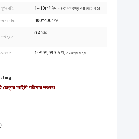
 ঘূর্ণন গতি:
1~10r/মিনিট, উচ্চতা সামঞ্জস্য করা যেতে পারে
ক্সের আকার:
400*400 মিমি
0.4 মিমি
গর্ত ব্যাস:
 সময়কাল:
1~999,999 মিনিট, সামঞ্জস্যযোগ্য
esting
চেম্বার আইপি পরীক্ষার সরঞ্জাম
)