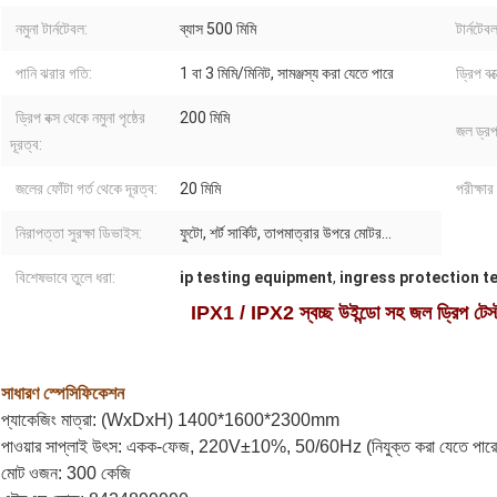
নমুনা টার্নটেবল:
ব্যাস 500 মিমি
টার্নটেবল
পানি ঝরার গতি:
1 বা 3 মিমি/মিনিট, সামঞ্জস্য করা যেতে পারে
ড্রিপ ব
ড্রিপ বক্স থেকে নমুনা পৃষ্ঠের
200 মিমি
জল ড্রপ 
দূরত্ব:
জলের ফোঁটা গর্ত থেকে দূরত্ব:
20 মিমি
পরীক্ষার
নিরাপত্তা সুরক্ষা ডিভাইস:
ফুটো, শর্ট সার্কিট, তাপমাত্রার উপরে মোটর…
বিশেষভাবে তুলে ধরা:
ip testing equipment
,
ingress protection t
IPX1 / IPX2 স্বচ্ছ উইন্ডো সহ জল ড্রিপ টেস্ট 
সাধারণ স্পেসিফিকেশন
প্যাকেজিং মাত্রা: (WxDxH) 1400*1600*2300mm
পাওয়ার সাপ্লাই উৎস: একক-ফেজ, 220V±10%, 50/60Hz (নিযুক্ত করা যেতে পারে
মোট ওজন: 300 কেজি