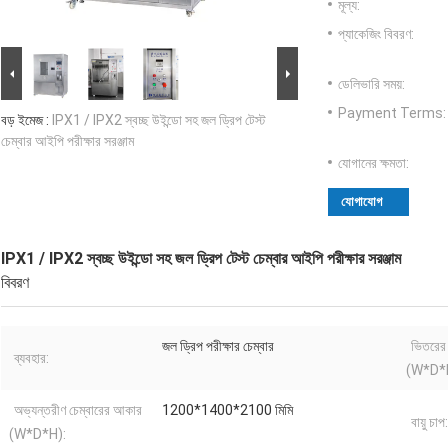
মূল্য:
প্যাকেজিং বিবরণ:
ডেলিভারি সময়:
Payment Terms:
বড় ইমেজ :
IPX1 / IPX2 স্বচ্ছ উইন্ডো সহ জল ড্রিপ টেস্ট
চেম্বার আইপি পরীক্ষার সরঞ্জাম
যোগানের ক্ষমতা:
যোগাযোগ
IPX1 / IPX2 স্বচ্ছ উইন্ডো সহ জল ড্রিপ টেস্ট চেম্বার আইপি পরীক্ষার সরঞ্জাম
বিবরণ
জল ড্রিপ পরীক্ষার চেম্বার
ভিতরের 
ব্যবহার:
(W*D*
অভ্যন্তরীণ চেম্বারের আকার
1200*1400*2100 মিমি
বায়ু চাপ:
(W*D*H):