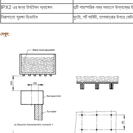
IPX2 এর জন্য টার্নটেবল অ্যাঙ্গেল
দুটি পারস্পরিক লম্ব সমতলে উল্লম্বের
নিরাপত্তা সুরক্ষা ডিভাইস
ফুটো, শর্ট সার্কিট, তাপমাত্রার উপরে ম
দেখুন: