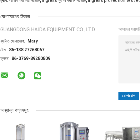
ট্যাগ:
আইপি পরীক্ষার সরঞ্জাম
ingress সুরক্ষা পরীক্ষা সরঞ্জাম
ingress protection test 
যোগাযোগের ঠিকানা
GUANGDONG HAIDA EQUIPMENT CO., LTD.
আমাদের সরাসর
ব্যক্তি যোগাযোগ:
Mary
টেল:
86-138 27268067
ফ্যাক্স:
86-0769-89280809
অন্যান্য পণ্যসমূহ