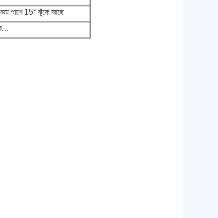
 উভয় পাশে 15° ঝুঁকে আছে
োটর…