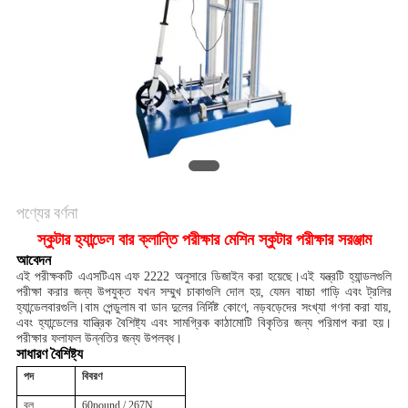
মামলা
সাইট
ম্যাপ
গোপনীয়তা
নীতি
পণ্যের বর্ণনা
স্কুটার হ্যান্ডেল বার ক্লান্তি পরীক্ষার মেশিন স্কুটার পরীক্ষার সরঞ্জাম
আবেদন
এই পরীক্ষকটি এএসটিএম এফ 2222 অনুসারে ডিজাইন করা হয়েছে।এই যন্ত্রটি হ্যান্ডলগুলি
পরীক্ষা করার জন্য উপযুক্ত যখন সম্মুখ চাকাগুলি দোল হয়, যেমন বাচ্চা গাড়ি এবং ট্রলির
হ্যান্ডেলবারগুলি।বাম পেন্ডুলাম বা ডান দুলের নির্দিষ্ট কোণে, নড়বড়েদের সংখ্যা গণনা করা যায়,
এবং হ্যান্ডেলের যান্ত্রিক বৈশিষ্ট্য এবং সামগ্রিক কাঠামোটি বিকৃতির জন্য পরিমাপ করা হয়।
পরীক্ষার ফলাফল উন্নতির জন্য উপলব্ধ।
সাধারণ বৈশিষ্ট্য
পদ
বিবরণ
বল
60pound / 267N