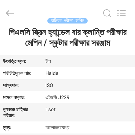
Guangdong
Haida
Equipment
Co.,
Ltd..
যান্ত্রিক পরীক্ষা মেশিন
All
Rights
Reserved.
পিএলসি স্ক্রিন হ্যান্ডেল বার ক্লান্তি পরীক্ষার
বাড়ি
মেশিন / স্কুটার পরীক্ষার সরঞ্জাম
পণ্য
উৎপত্তি স্থল:
চীন
ভিডিও
পরিচিতিমুলক নাম:
Haida
সাক্ষ্যদান:
ISO
ভিআর
মডেল নম্বার:
এইচডি J229
শো
ন্যূনতম চাহিদার
1set
পরিমাণ:
আমাদের
মূল্য:
আলোচনাযোগ্য
সম্পর্কে