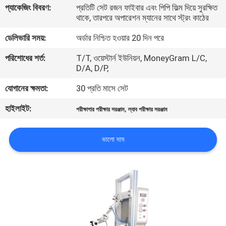
প্যাকেজিং বিবরণ:
প্রতিটি সেট রজন ফাইবার এবং পিপি ফিল্ম দিয়ে সুরক্ষিত
থাকে, তারপরে অপারেশন ম্যানের সাথে স্ট্রং কাঠের
কারখানা
ডেলিভারি সময়:
অর্ডার নিশ্চিত হওয়ার 20 দিন পরে
পরিদর্শন
পরিশোধের শর্ত:
T/T, ওয়েস্টার্ন ইউনিয়ন, MoneyGram L/C,
D/A, D/P,
গুণমান
যোগানের ক্ষমতা:
30 প্রতি মাসে সেট
নিয়ন্ত্রণ
হাইলাইট:
,
পরীক্ষাগার পরীক্ষার সরঞ্জাম
ল্যাব পরীক্ষার সরঞ্জাম
আমাদের
ভালো দাম
সাথে
যোগাযোগ
করুন
খবর