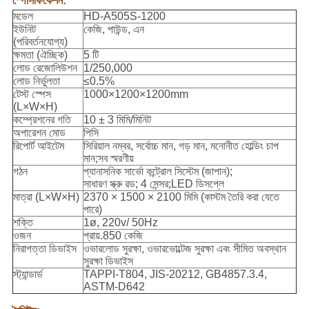
স্পেসিফিকেশন:
মডেল
HD-A505S-1200
ইউনিট
কেজি, পাউন্ড, এন
(পরিবর্তনযোগ্য)
ক্ষমতা (ঐচ্ছিক)
5 টি
লোড রেজোলিউশন
1/250,000
লোড নির্ভুলতা
≤0.5%
টেস্ট স্পেস
1000×1200×1200mm
(L×W×H)
কম্প্রেশনের গতি
10 ± 3 মিমি/মিনিট
অপারেশন মোড
পিসি
রিপোর্ট আইটেম
সিরিয়াল নম্বর, সর্বোচ্চ মান, গড় মান, মনোনীত হোল্ডিং চাপ
মান;সব স্মরণীয়
গঠন
প্যানাসনিক সার্ভো কন্ট্রোল সিস্টেম (জাপান);
সাধারণ স্ক্রু রড; 4 সেন্সর;LED ডিসপ্লে
মাত্রা (L×W×H)
2370 × 1500 × 2100 মিমি (কাস্টম তৈরি করা যেতে
পারে)
শক্তি
1ø, 220v/ 50Hz
ওজন
প্রায়.850 কেজি
নিরাপত্তা ডিভাইস
ওভারলোড সুরক্ষা, ওভারভোল্টেজ সুরক্ষা এবং সীমিত অবস্থান
সুরক্ষা ডিভাইস
স্ট্যান্ডার্ড
TAPPI-T804, JIS-20212, GB4857.3.4,
ASTM-D642