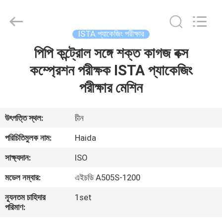
Guangdong
Haida
Equipment
Co.,
Ltd..
ISTA প্যাকেজিং পরীক্ষার
All
Rights
Reserved.
পিপি কন্ট্রোল সঙ্গে শক্ত কাগজ বক্স
বাড়ি
কম্প্রেশন পরীক্ষক ISTA প্যাকেজিং
পণ্য
পরীক্ষার মেশিন
ভিডিও
উৎপত্তি স্থল:
চীন
পরিচিতিমুলক নাম:
Haida
ভিআর
সাক্ষ্যদান:
ISO
শো
মডেল নম্বার:
এইচডি A505S-1200
আমাদের
ন্যূনতম চাহিদার
1set
পরিমাণ:
সম্পর্কে