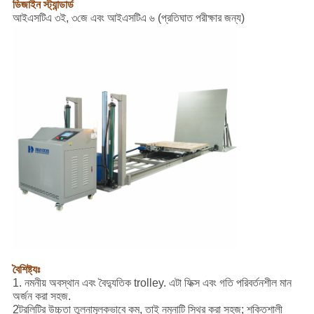
ডিজাইন স্ট্যান্ডার্ড
আইএসটিএ ৩ই, ৩জে এবং আইএসটিএ ৬ (প্রতিঘাত পরীক্ষার জন্য)
বৈশিষ্ট্যঃ
1. নমনীয় অবস্থান এবং বৈদ্যুতিক trolley. এটা ফিক্স এবং গতি পরিবর্তনশীল মান
অর্জন করা সহজ.
2ট্রলিটির উচ্চতা তুলনামূলকভাবে কম, তাই নমুনাটি স্থির করা সহজ; শক্তিশালী