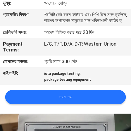
মূল্য:
আলোচনাযোগ্য
কারখানা
প্যাকেজিং বিবরণ:
প্রতিটি সেট রজন ফাইবার এবং পিপি ফিল্ম সঙ্গে সুরক্ষিত,
তারপর অপারেশন মানুষের সঙ্গে শক্তিশালী কাঠের ক্
পরিদর্শন
ডেলিভারি সময়:
আদেশ নিশ্চিত করার পরে 20 দিন
গুণমান
Payment
L/C, T/T, D/A, D/P, Western Union,
Terms:
নিয়ন্ত্রণ
যোগানের ক্ষমতা:
প্রতি মাসে 300 সেট
আমাদের
হাইলাইট:
,
ista package testing
package testing equipment
সাথে
যোগাযোগ
ভালো দাম
করুন
খবর