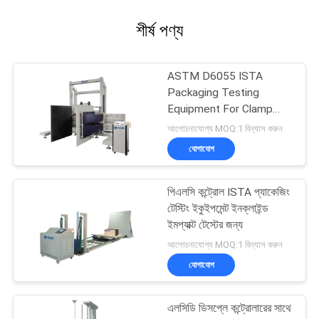
শীর্ষ পণ্য
ASTM D6055 ISTA
Packaging Testing
Equipment For Clamp
Force Testing​
আলোচনাযোগ্য MOQ:1 বিন্যাস করুন
যোগাযোগ
পিএলসি কন্ট্রোল ISTA প্যাকেজিং
টেস্টিং ইকুইপমেন্ট ইনক্লাইন্ড
ইমপ্যাক্ট টেস্টের জন্য
আলোচনাযোগ্য MOQ:1 বিন্যাস করুন
যোগাযোগ
এলসিডি ডিসপ্লে কন্ট্রোলারের সাথে