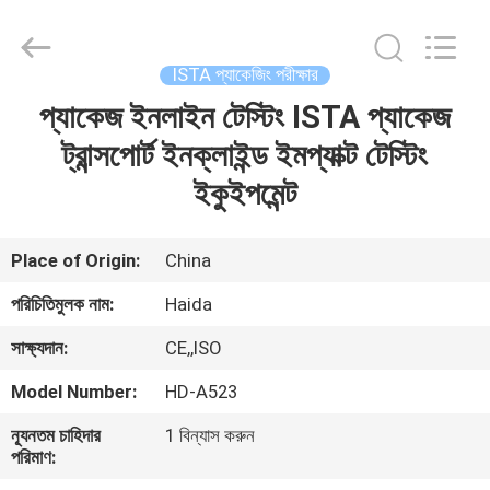
Guangdong
Haida
Equipment
Co.,
Ltd..
ISTA প্যাকেজিং পরীক্ষার
All
Rights
Reserved.
প্যাকেজ ইনলাইন টেস্টিং ISTA প্যাকেজ
বাড়ি
ট্রান্সপোর্ট ইনক্লাইন্ড ইমপ্যাক্ট টেস্টিং
পণ্য
ইকুইপমেন্ট
ভিডিও
Place of Origin:
China
পরিচিতিমুলক নাম:
Haida
ভিআর
সাক্ষ্যদান:
CE,,ISO
শো
Model Number:
HD-A523
আমাদের
ন্যূনতম চাহিদার
1 বিন্যাস করুন
পরিমাণ:
সম্পর্কে