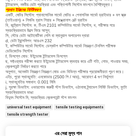
ইন্টারফেস, নমনীয় ডেটা প্রক্রিয়া এবং শক্তিশালী সিস্টেম ফাংশনে বৈশিষ্ট্যযুক্ত।
প্রধান ইঞ্জিনের নির্দিষ্টকরণ:
একটি, মোটর সিস্টেম: প্যানাসোনিক সার্ভো মোটর + পেনাসনিক সার্ভো ড্রাইভার + বল স্ক্রু
(তাইওয়ান) + লিমনিং হ্রাস গিয়ার + সিঙ্ক্রোনাস বেল্ট ড্রাইভ
বি, কন্ট্রোল সিস্টেম: ক, টিএম 2101 কম্পিউটার সার্ভো সিস্টেম, খ, পরীক্ষার পরে
স্বয়ংক্রিয়ভাবে উত্সে ফিরে আসুন;
সি, স্টোর ডেটা অটোমেটিকা ​​লেলি বা ম্যানুয়াল অপারেশন দ্বারা
d, ডেটা ট্রান্সমিশন: আরএস 232
ই, কম্পিউটার সার্ভো সিস্টেম: ডেস্কটপ কম্পিউটার সার্ভো নিয়ন্ত্রণ টেনসিল পরীক্ষক
ডেডিকেটেড সিস্টেম
f, ডিসপ্লে মোড: উইন্ডোজ ইন্টারফেস ডিসপ্লে
ছ, সফ্টওয়্যার পরীক্ষা করতে উইন্ডোজ ইন্টারফেস ব্যবহার করে এটি গতি, লোড, পাওয়ার সময়,
ব্রেকপয়েন্ট নির্ধারণ করতে পারে
অনুপাত, অনেকটা নিয়ন্ত্রণ নিয়ন্ত্রণ মোড এবং বিভিন্ন পরীক্ষার প্রয়োজনীয়তা পূরণ করে।
এইচ, পুরো স্থানচ্যুতি: এনকোডার (2500 পি / আর), আরোহণ 4 গুণ নির্ভুলতা
i, স্থানচ্যুতির সমাধান: 0.001 মিমি
j, সুরক্ষা ডিভাইস: ওভারলোড জরুরী স্টপ ডিভাইস, ওঠানামা ট্র্যাভেল লিমিট ডিভাইস, ফুটো
স্বয়ংক্রিয়ভাবে ভাঙা
বিদ্যুৎ সিস্টেম মি, স্বয়ংক্রিয় ব্রেকপয়েন্ট স্টপ ফাংশন
universal test equipment
tensile testing equipments
tensile strength tester
এর সেরা মূল্য পান