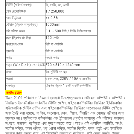
ইউনিট (পরিবর্তনযোগ্য)
জি, কেজি, এন, এলবি
লোড রেজোলিউশন
1 / 250,000
লোড নির্ভুলতা
<± 0.5%
স্ট্রোক (গ্রিপস অন্তর্ভুক্ত)
1000mm
গতি পরীক্ষা করুন
0.1 ~ 500 মিমি / মিনিট নির্বাচনযোগ্য
ওজন (গ্রিপস বাদ দিন)
190 কেজি
অপারেশন মোড
পিসি বা এলসিডি
প্রদর্শন
পিসি বা এলসিডি
মোটর
সার্ভো মোটর
মাত্রা (W × D × H) -মেন ইউনিট
570 × 510 × 1240mm
চালক
উচ্চ সুনির্দিষ্ট বল স্ক্রু
ক্ষমতা
একক ফেজ, 220V / 10A বা মনোনীত
মালপত্র
টেনসিল গ্রিপস 1 সেট, একটি কম্পিউটার
সফটওয়্যার:
টিএম 2101 পরিমাপ ও নিয়ন্ত্রণ ব্যবস্থা উদ্দেশ্যমূলকভাবে মাইক্রো কম্পিউটার কম্পিউটার
নিয়ন্ত্রিত ইলেকট্রনিক সার্বজনীন টেস্টিং মেশিন, মাইক্রোকম্পিউটার নিয়ন্ত্রিত ইউনিভার্সাল
হাইড্রোলিক টেস্টিং মেশিন এবং মাইক্রোকম্পিউটার নিয়ন্ত্রিত সংকোচনের টেস্টিং মেশিনের
জন্য তৈরি করা হয়েছে, যা টান, সংকোচন, মোড়, শিয়ার, টিয়ারিং এবং খোসার পরীক্ষার জন্য
ব্যবহৃত হয়।
ব্যক্তিগত কম্পিউটার এবং ইন্টারফেস প্লেটের সাহায্যে এটি পরীক্ষার ফলাফল
সংগ্রহ, সংরক্ষণ, প্রক্রিয়া এবং মুদ্রণ করতে পারে।
আরও এটি একাধিক পরামিতি, অর্থাৎ
সর্বোচ্চ শক্তি, ফলন শক্তি, গড় খোসা শক্তি, সর্বোচ্চ বিকৃতি, ফলন পয়েন্ট এবং ইলাস্টিক
মডুলাস গণনা করতে পারে;
এই সিস্টেমটি বক্ররেখা প্রক্রিয়া, মাল্টি সেন্সর সমর্থন, ইমেজ