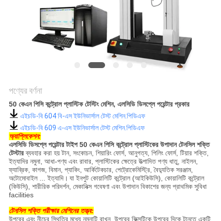
মামলা
সাইট
ম্যাপ
পণ্যের বর্ণনা
গোপনীয়তা
50 কেএন পিসি কন্ট্রোল প্লাস্টিক টেস্টিং মেশিন, এলসিডি ডিসপ্লে পয়েন্টার প্রকার
নীতি
এইচডি-বি 604 বি-এস ইউনিভার্সাল টেস্ট মেশিন.পিডিএফ
এইচডি-বি 609 এ-এস ইউনিভার্সাল টেস্ট মেশিন.পিডিএফ
অ্যাপ্লিকেশন:
এলসিডি ডিসপ্লে পয়েন্টার টাইপ 50 কেএন পিসি কন্ট্রোল প্লাস্টিকের উপাদান টেনসিল শক্তি
টেস্টার
ব্যবহার করা হয় টান, সংকোচন, শিয়ারিং ফোর্স, আনুগত্য, পিলিং ফোর্স, টিয়ার শক্তি,
ইত্যাদির নমুনা, আধা-পণ্য এবং রাবার, প্লাস্টিকের ক্ষেত্রে উত্পাদিত পণ্য ধাতু, নাইলন,
ফ্যাব্রিক, কাগজ, বিমান, প্যাকিং, আর্কিটেকচার, পেট্রোকেমিস্ট্রি, বৈদ্যুতিক সরঞ্জাম,
অটোমোবাইল ... ইত্যাদি।
যা ইনপুট কোয়ালিটি কন্ট্রোল (আইকিউসি), কোয়ালিটি কন্ট্রোল
(কিউসি), শারীরিক পরিদর্শন, মেকানিক্স গবেষণা এবং উপাদান বিকাশের জন্য প্রাথমিক সুবিধা
facilities
টেনসিল শক্তি পরীক্ষার মেশিনের তত্ত্ব:
উপরের এবং নীচের স্থিতির মধ্যে নমুনাটি রাখুন, উপরের ফিক্সটিকে উপরের দিকে টানতে একটি