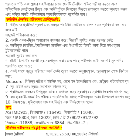
প্রদত্ত গতি এবং সেন্সর সহ উপরের লোড সেলটি টেনসিল শক্তি পরীক্ষা করতে এবং
শক্তিটিকে ভোল্টেজের চিহ্ন এবং আউটপুটকে ডিসপ্লে স্ক্রিনে রূপান্তর করতে ব্যবহার করুন।
এবং শক্তি মানটি কম্পিউটারে স্বয়ংক্রিয়ভাবে প্রদর্শিত হবে।
সর্বজনীন টেনসিল পরীক্ষকের
বৈশিষ্ট্যগুলি
:
1. উইন্ডোজ প্ল্যাটফর্ম গ্রহণ এবং সমস্ত পরামিতি সেটিংস ডায়ালগ বাক্সে প্রক্রিয়া করা যায়
এবং এটি
সহজেই পরিচালনা করে;
2. একটি একক-স্ক্রিন অপারেশন ব্যবহার করে;
স্ক্রিনটি স্যুইচ করার দরকার নেই;
৩. সরলীকৃত চাইনিজ, ট্র্যাডিশনাল চাইনিজ এবং ইংরাজীতে তিনটি ভাষা দিয়ে সফ্টওয়্যার
ইন্টারফেসটি পারে
সহজেই স্যুইচ করা হবে
৪. টেস্ট রিপোর্টের ধরণটি স্ব-নকশাকৃত করা যেতে পারে;
পরীক্ষার ডেটা সরাসরি মূল পর্দায়
প্রদর্শিত হতে পারে;
৫. একই সাথে প্রচুর পরিমাণে কার্ভ ডেটা তুলনা করতে অনুবাদমূলক, তুলনামূলক মোড নির্বাচন
করা;
Measure. বিভিন্ন পরিমাপ ইউনিট সহ, মেপে ইন ইম্পেরিয়াল এবং মেট্রিক পরিবর্তনযোগ্য;
7. স্ব-রিটার্ন এবং স্বতঃ-সংশোধন ফাংশন সহ;
৮. গ্রাফিক্সের সবচেয়ে উপযুক্ত আকার অর্জনের জন্য স্বয়ংক্রিয় ম্যাগনিফিকেশন ফাংশন সহ;
9. ব্যবহারকারী-সংজ্ঞায়িত পরীক্ষার পদ্ধতিগুলির সাথে;
পরীক্ষামূলক তথ্য বিশ্লেষণ ফাংশন সহ;
10. উচ্চমানের, যুক্তিসঙ্গত দাম সহ নির্ভুল এবং নির্ভরযোগ্য মডেল।
মান:
ASTMD903, গিগাবাইট / T16491, গিগাবাইট / T1040,
জিবি / টি 8808, জিবি 13022, জিবি / টি 2790/2791/2792,
সিএনএস -11888, জেআইএস কে 6854, পিএসটিসি -7।
টেনসিল পরীক্ষকের
প্রযুক্তিগত পরামিতি
:
ক্ষমতা (alচ্ছিক)
5,10,20,25,50,100,200kg (ঐচ্ছিক)