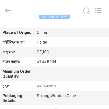
Guangdong
Haida
Equipment
Co.,
Ltd..
প্রসার্য পরীক্ষা মেশিন
All
Rights
Reserved.
বাড়ি
Place of Origin:
China
পণ্য
পরিচিতিমুলক নাম:
Haida
সাক্ষ্যদান:
CE,,ISO
ভিডিও
মডেল নম্বার:
এইচডি B604
Minimum Order
1
ভিআর
Quantity:
শো
মূল্য:
আলোচনাযোগ্য
Packaging
Strong Wooden Case
আমাদের
Details:
সম্পর্কে