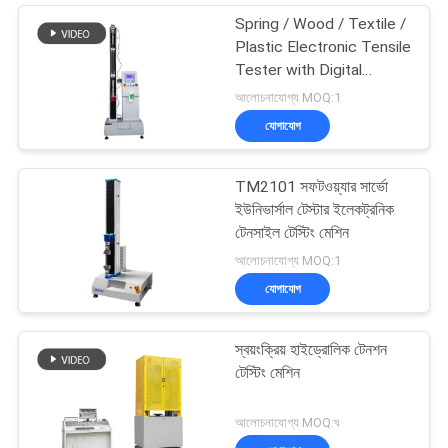
Spring / Wood / Textile /
Plastic Electronic Tensile
Tester with Digital
Display
আলোচনাযোগ্য MOQ:1
যোগাযোগ
TM2101 সফটওয়্যার সার্ভো
ইউনিভার্সাল টেস্টার ইলেকট্রনিক
টেনসাইল টেস্টিং মেশিন
আলোচনাযোগ্য MOQ:1
যোগাযোগ
স্বয়ংক্রিয় হাইড্রোলিক টেনশন
টেস্টিং মেশিন
আলোচনাযোগ্য MOQ:ঘ