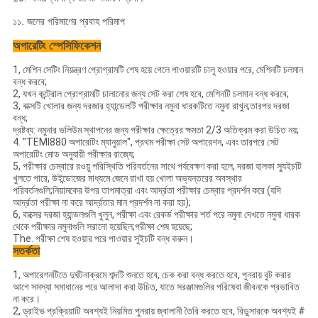
১১. জলের পরিমাণের প্রবাহ পরিমাপ
অপারেটিং স্পেসিফিকেশন
1, মেশিন সেটিং নিয়ন্ত্রণ প্রোগ্রামটি শেষ হয়ে গেলে পাওয়ারটি চালু হওয়ার পরে, মেশিনটি চলমান
বন্ধ করবে;
2, যখন কন্ট্রোল প্রোগ্রামটি চালানোর জন্য সেট করা শেষ হবে, মেশিনটি চলমান বন্ধ করবে;
3, বাক্সটি খোলার জন্য দরজার হ্যান্ডেলটি পরীক্ষার নমুনা ধারকটিতে নমুনা রাখুন;তারপর দরজা
বন্ধ;
দ্রষ্টব্য: নমুনার ভলিউম স্থাপনের জন্য পরীক্ষার ক্ষেত্রের ক্ষমতা 2/3 অতিক্রম করা উচিত নয়;
4. "TEMI880 অপারেটিং ম্যানুয়াল", প্রথম পরীক্ষা সেট অপারেশন, এবং তারপরে সেট
অপারেটিং মোড অনুযায়ী পরীক্ষার রাজ্যে;
5, পরীক্ষার চেম্বারে রওয়ু পরিস্থিতি পরিবর্তনের সাথে পর্যবেক্ষণ করা হলে, দরজা হালকা স্যুইচটি
খুলতে পারে, উইন্ডোজের মাধ্যমে জেনে রাখা হয় খোলা অভ্যন্তরের অবস্থার
পরিবর্তনগুলি;নিয়ামকের উপর তাপমাত্রা এবং আর্দ্রতা পরীক্ষার চেম্বার প্রদর্শন করে (যদি
আর্দ্রতা পরীক্ষা না করে আর্দ্রতার মান প্রদর্শন না করা হয়);
6, বাক্সের দরজা হ্যান্ডলগুলি খুলুন, পরীক্ষা এবং রেকর্ড পরীক্ষার শর্ত পরে নমুনা দেখতে নমুনা ধারক
থেকে পরীক্ষার নমুনাগুলি সরানো হয়েছিল;পরীক্ষা শেষ হয়েছে;
The. পরীক্ষা শেষ হওয়ার পরে পাওয়ার সুইচটি বন্ধ করুন।
সতর্কতা
1, অপারেশনটিতে দুর্ঘটনাক্রমে শব্দটি শুনতে হবে, চেক করা বন্ধ করতে হবে, পুনরায় বুট করার
আগে সমস্যা সমাধানের পরে আলাদা করা উচিত, যাতে সরঞ্জামগুলির পরিষেবা জীবনকে প্রভাবিত
না করে।
2, ড্রাইভ প্রক্রিয়াটি অবশ্যই নিয়মিত পুনরায় জ্বালানী তৈরি করতে হবে, রিডুসারকে অবশ্যই #