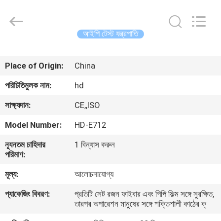
Guangdong
Haida
Equipment
Co.,
Ltd..
আইপি টেস্ট যন্ত্রপাতি
All
Rights
Reserved.
বাড়ি
Place of Origin:
China
পণ্য
পরিচিতিমুলক নাম:
hd
সাক্ষ্যদান:
CE,,ISO
ভিডিও
Model Number:
HD-E712
ন্যূনতম চাহিদার
1 বিন্যাস করুন
ভিআর
পরিমাণ:
শো
মূল্য:
আলোচনাযোগ্য
প্যাকেজিং বিবরণ:
প্রতিটি সেট রজন ফাইবার এবং পিপি ফিল্ম সঙ্গে সুরক্ষিত,
আমাদের
তারপর অপারেশন মানুষের সঙ্গে শক্তিশালী কাঠের ক্
সম্পর্কে