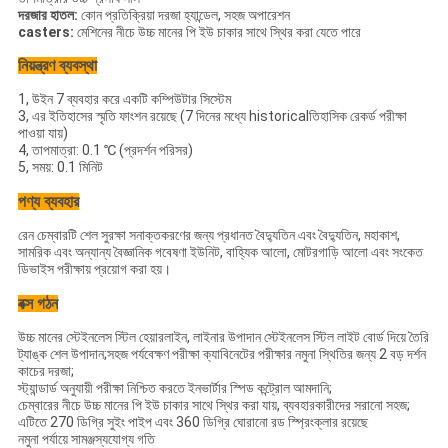
দরজার হাতল:
কোন প্রতিক্রিয়া দরজা হ্যান্ডেল, সহজ অপারেশন
casters:
মেশিনের নীচে উচ্চ মানের পি ইউ চাকার সাথে স্থির করা যেতে পারে
নিয়ন্ত্রণ ব্যবস্থা
1, উইন 7 ব্যবহার করে একটি কম্পিউটার সিস্টেম
3, এর ইতিহাসের স্মৃতি ফাংশন রয়েছে (7 দিনের মধ্যে historicalতিহাসিক রেকর্ড পরীক্ষা
পাওয়া যায়)
4, তাপমাত্রা: 0.1 ℃ (প্রদর্শন পরিসর)
5, সময়: 0.1 মিনিট
পণ্য ব্যবহার
রেন চেম্বারটি শেল সুরক্ষা সনাক্তকরণের জন্য প্রধানত বৈদ্যুতিন এবং বৈদ্যুতিন, মহাকাশ,
সামরিক এবং অন্যান্য বৈজ্ঞানিক গবেষণা ইউনিট, বাহ্যিক আলো, মোটরগাড়ি আলো এবং সংকেত
ডিভাইস পরীক্ষায় প্রয়োগ করা হয়।
বক্স গঠন
উচ্চ মানের স্টেইনলেস স্টিল হেয়ারলাইন, লাইনার উপাদান স্টেইনলেস স্টিল লাইট বোর্ড দিয়ে তৈরি
ট্যাঙ্ক শেল উপাদান;সহজ পর্যবেক্ষণ পরীক্ষা ক্যাবিনেটের পরীক্ষার নমুনা স্থিতির জন্য 2 বড় দর্শন
কাচের দরজা;
স্ট্যান্ডার্ড অনুযায়ী পরীক্ষা নিশ্চিত করতে ইনভার্টার স্পিড কন্ট্রোল আমদানি;
চেম্বারের নীচে উচ্চ মানের পি ইউ চাকার সাথে স্থির করা যায়, ব্যবহারকারীদের সরানো সহজ;
এটিতে 270 ডিগ্রি সুইং পাইপ এবং 360 ডিগ্রি ঘোরানো রড স্প্রিংক্লার রয়েছে
নমুনা পর্যায়ে সামঞ্জস্যযোগ্য গতি