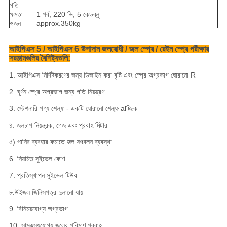
গতি
ক্ষমতা
1 পর্ব, 220 ভি, 5 কেডব্লু
ওজন
approx.350kg
আইপিএক্স 5 / আইপিএক্স 6 উপাদান জলরোধী / জল স্প্রে / রেইন স্প্রে পরীক্ষার
সরঞ্জামগুলির বৈশিষ্ট্যগুলি:
1. আইপিএক্স নির্দিষ্টকরণের জন্য ডিজাইন করা বৃষ্টি এবং স্প্রে অগ্রভাগ ঘোরানো R
2. ঘূর্ণন স্প্রে অগ্রভাগ জন্য গতি নিয়ন্ত্রণ
3. স্টেশনারি পণ্য শেল্ফ - একটি ঘোরানো শেল্ফ alচ্ছিক
৪. জলচাপ নিয়ন্ত্রক, গেজ এবং প্রবাহ মিটার
৫) পানির ব্যবহার কমাতে জল সঞ্চালন ব্যবস্থা
6. নিয়মিত সুইভেল কোণ
7. প্রতিস্থাপন সুইভেল টিউব
৮.উইজল জিনিসপত্র দুলানো যায়
9. বিনিময়যোগ্য অগ্রভাগ
10. সামঞ্জস্যযোগ্য জলের পরিমাণ প্রবাহ