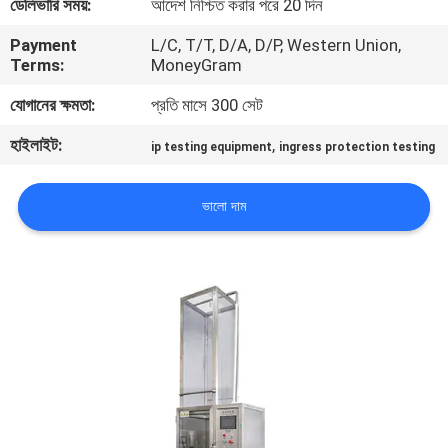
ডেলিভারি সময়:
আদেশ নিশ্চিত করার পরে 20 দিন
Payment
L/C, T/T, D/A, D/P, Western Union,
কারখানা
Terms:
MoneyGram
পরিদর্শন
যোগানের ক্ষমতা:
প্রতি মাসে 300 সেট
হাইলাইট:
,
গুণমান
ip testing equipment
ingress protection testing
নিয়ন্ত্রণ
ভালো দাম
আমাদের
সাথে
যোগাযোগ
করুন
খবর