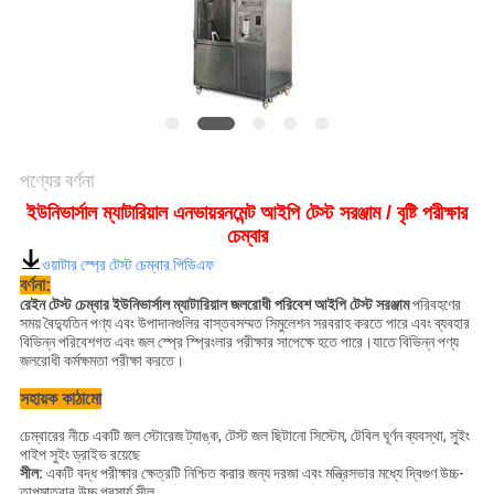
মামলা
সাইট
ম্যাপ
পণ্যের বর্ণনা
ইউনিভার্সাল ম্যাটারিয়াল এনভায়রনমেন্ট আইপি টেস্ট সরঞ্জাম / বৃষ্টি পরীক্ষার
গোপনীয়তা
চেম্বার
নীতি
ওয়াটার স্প্রে টেস্ট চেম্বার.পিডিএফ
বর্ণনা:
রেইন টেস্ট চেম্বার ইউনিভার্সাল ম্যাটারিয়াল জলরোধী পরিবেশ আইপি টেস্ট সরঞ্জাম
পরিবহণের
সময় বৈদ্যুতিন পণ্য এবং উপাদানগুলির বাস্তবসম্মত সিমুলেশন সরবরাহ করতে পারে এবং ব্যবহার
বিভিন্ন পরিবেশগত এবং জল স্প্রে স্প্রিংলার পরীক্ষার সাপেক্ষে হতে পারে।যাতে বিভিন্ন পণ্য
জলরোধী কর্মক্ষমতা পরীক্ষা করতে।
সহায়ক কাঠামো
চেম্বারের নীচে একটি জল স্টোরেজ ট্যাঙ্ক, টেস্ট জল ছিটানো সিস্টেম, টেবিল ঘূর্ণন ব্যবস্থা, সুইং
পাইপ সুইং ড্রাইভ রয়েছে
সীল:
একটি বদ্ধ পরীক্ষার ক্ষেত্রটি নিশ্চিত করার জন্য দরজা এবং মন্ত্রিসভার মধ্যে দ্বিগুণ উচ্চ-
তাপমাত্রার উচ্চ প্রসার্য সীল