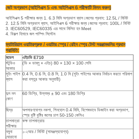
জেট অগ্রভাগ (আইপিএক্স 5 এবং আইপিএক্স 6 পরীক্ষাটি মিলন করুন)
আইপিএক্স 5 পরীক্ষার জন্য 1. 6.3 মিমি অগ্রভাগ ব্যাস।জলের প্রবাহ: 12.5L / মিনিট
2. 12.5 মিমি অগ্রভাগ ব্যাস, আইপিএক্স 6 পরীক্ষার জন্য।জলের প্রবাহ: 100L / মিনিট
3. IEC60529, IEC60335 এর সাথে মিলিত হন Meet
4. বিকল্প হিসাবে জল পাম্পিং সিস্টেম
ম্যাটারিয়াল ওয়াটারপ্রুফ / ওয়াটার স্প্রে / রেইন স্প্রে টেস্ট সরঞ্জামগুলির প্রধান
পরামিতি:
মডেল
এইচডি E710
স্টুডিও
(ডি × ডাব্লু × এইচ) 80 × 130 × 100 সেমি
আকার
সুইং পাইপ
0.4 মি, 0.6 মি, 0.8 মি, 1.0 মি (সুইং পাইপের আকার নির্বাচন করতে পরিমাপ
ব্যাস
করা বস্তুর আকার অনুযায়ী)
দুল নল
60 ডিগ্রি, উল্লম্ব ± 90 এবং 180 ডিগ্রি
কোণ
ছিদ্র
অপসারণযোগ্য নকশা, পিনহোল 0.4 মিমি, বিশেষভাবে ডিজাইন করা অগ্রভাগ,
স্প্রে বৃষ্টি বৃষ্টির জলের চাপ 50-150 কেপিএ
তাপমাত্রা
কক্ষ তাপমাত্রায়
পরীক্ষার
নমুনা
১-২আর / মিনিট (সামঞ্জস্যযোগ্য)
ঘোরানো