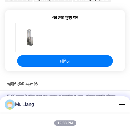
এর সেরা মূল্য পান
চালিয়ে
আইপি টেস্ট যন্ত্রপাতি
IPX5 জলরোধী গতির সাথে সামঞ্জস্যযোগ্য বৈদ্যুতিন উত্পাদন ওয়াটারার আইপি পরীক্ষার
সরঞ্জাম
Mr. Liang
ঘূর্ণায়মান স্প্রে অগ্রভাগ সহ পরিবেশগত IPX7 / 8 জল ভেজানোর পরীক্ষার সরঞ্জাম
12:33 PM
Waterproof Universal Rain Spraying IP Test Equipment IPX5 /