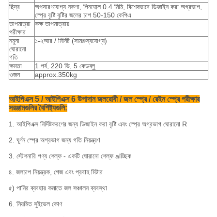
ছিদ্র
অপসারণযোগ্য নকশা, পিনহোল 0.4 মিমি, বিশেষভাবে ডিজাইন করা অগ্রভাগ,
স্প্রে বৃষ্টি বৃষ্টির জলের চাপ 50-150 কেপিএ
তাপমাত্রা
কক্ষ তাপমাত্রায়
পরীক্ষার
নমুনা
১-২আর / মিনিট (সামঞ্জস্যযোগ্য)
ঘোরানো
গতি
ক্ষমতা
1 পর্ব, 220 ভি, 5 কেডব্লু
ওজন
approx.350kg
আইপিএক্স 5 / আইপিএক্স 6 উপাদান জলরোধী / জল স্প্রে / রেইন স্প্রে পরীক্ষার
সরঞ্জামগুলির বৈশিষ্ট্যগুলি:
1. আইপিএক্স নির্দিষ্টকরণের জন্য ডিজাইন করা বৃষ্টি এবং স্প্রে অগ্রভাগ ঘোরানো R
2. ঘূর্ণন স্প্রে অগ্রভাগ জন্য গতি নিয়ন্ত্রণ
3. স্টেশনারি পণ্য শেল্ফ - একটি ঘোরানো শেল্ফ alচ্ছিক
৪. জলচাপ নিয়ন্ত্রক, গেজ এবং প্রবাহ মিটার
৫) পানির ব্যবহার কমাতে জল সঞ্চালন ব্যবস্থা
6. নিয়মিত সুইভেল কোণ