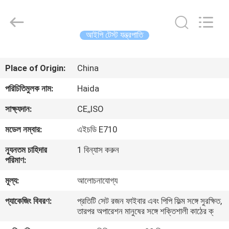
Guangdong
Haida
Equipment
Co.,
Ltd..
আইপি টেস্ট যন্ত্রপাতি
All
Rights
Reserved.
বাড়ি
Place of Origin:
China
পণ্য
পরিচিতিমুলক নাম:
Haida
সাক্ষ্যদান:
CE,,ISO
ভিডিও
মডেল নম্বার:
এইচডি E710
ন্যূনতম চাহিদার
1 বিন্যাস করুন
ভিআর
পরিমাণ:
শো
মূল্য:
আলোচনাযোগ্য
প্যাকেজিং বিবরণ:
প্রতিটি সেট রজন ফাইবার এবং পিপি ফিল্ম সঙ্গে সুরক্ষিত,
আমাদের
তারপর অপারেশন মানুষের সঙ্গে শক্তিশালী কাঠের ক্
সম্পর্কে