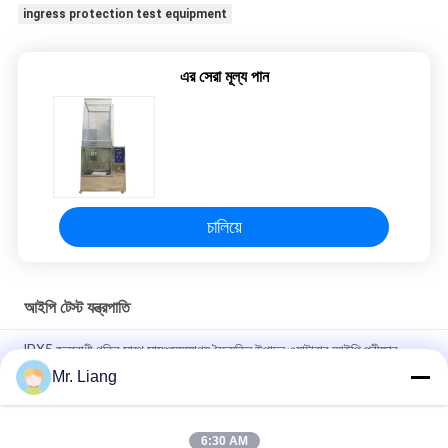
ingress protection test equipment
এর সেরা মূল্য পান
চালিয়ে
আইপি টেস্ট যন্ত্রপাতি
IPX5 জলরোধী গতির সাথে সামঞ্জস্যযোগ্য বৈদ্যুতিন উত্পাদন ওয়াটারার আইপি পরীক্ষার
সরঞ্জাম
Mr. Liang
ঘূর্ণায়মান স্প্রে অগ্রভাগ সহ পরিবেশগত IPX7 / 8 জল ভেজানোর পরীক্ষার সরঞ্জাম
6:30 AM