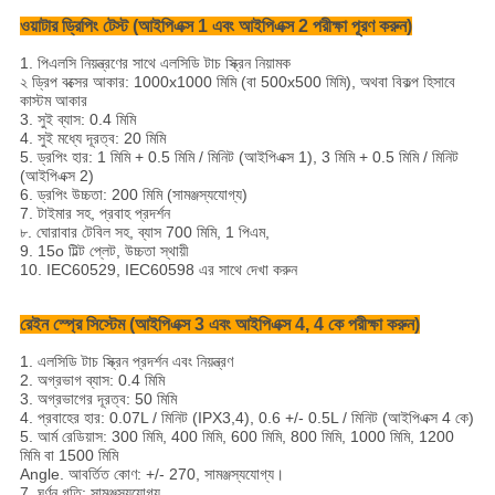
ওয়াটার ড্রিপিং টেস্ট (আইপিএক্স 1 এবং আইপিএক্স 2 পরীক্ষা পূরণ করুন)
1. পিএলসি নিয়ন্ত্রণের সাথে এলসিডি টাচ স্ক্রিন নিয়ামক
২ ড্রিপ বক্সের আকার: 1000x1000 মিমি (বা 500x500 মিমি), অথবা বিকল্প হিসাবে
কাস্টম আকার
3. সুই ব্যাস: 0.4 মিমি
4. সুই মধ্যে দূরত্ব: 20 মিমি
5. ড্রপিং হার: 1 মিমি + 0.5 মিমি / মিনিট (আইপিএক্স 1), 3 মিমি + 0.5 মিমি / মিনিট
(আইপিএক্স 2)
6. ড্রপিং উচ্চতা: 200 মিমি (সামঞ্জস্যযোগ্য)
7. টাইমার সহ, প্রবাহ প্রদর্শন
৮. ঘোরাবার টেবিল সহ, ব্যাস 700 মিমি, 1 পিএম,
9. 15o টিল্ট প্লেট, উচ্চতা স্থায়ী
10. IEC60529, IEC60598 এর সাথে দেখা করুন
রেইন স্প্রে সিস্টেম (আইপিএক্স 3 এবং আইপিএক্স 4, 4 কে পরীক্ষা করুন)
1. এলসিডি টাচ স্ক্রিন প্রদর্শন এবং নিয়ন্ত্রণ
2. অগ্রভাগ ব্যাস: 0.4 মিমি
3. অগ্রভাগের দূরত্ব: 50 মিমি
4. প্রবাহের হার: 0.07L / মিনিট (IPX3,4), 0.6 +/- 0.5L / মিনিট (আইপিএক্স 4 কে)
5. আর্ম রেডিয়াস: 300 মিমি, 400 মিমি, 600 মিমি, 800 মিমি, 1000 মিমি, 1200
মিমি বা 1500 মিমি
Angle. আবর্তিত কোণ: +/- 270, সামঞ্জস্যযোগ্য।
7. ঘূর্ণন গতি: সামঞ্জস্যযোগ্য