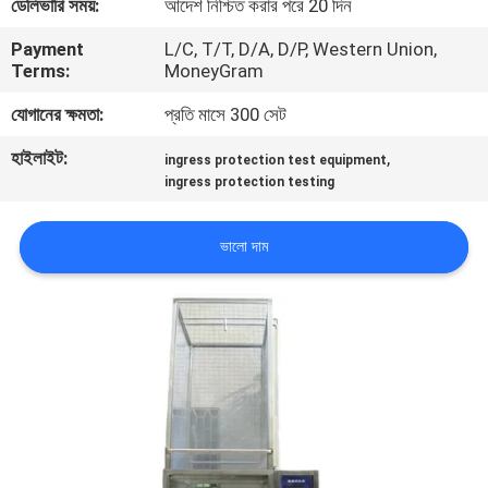
ডেলিভারি সময়:
আদেশ নিশ্চিত করার পরে 20 দিন
Payment
L/C, T/T, D/A, D/P, Western Union,
কারখানা
Terms:
MoneyGram
পরিদর্শন
যোগানের ক্ষমতা:
প্রতি মাসে 300 সেট
হাইলাইট:
,
গুণমান
ingress protection test equipment
ingress protection testing
নিয়ন্ত্রণ
ভালো দাম
আমাদের
সাথে
যোগাযোগ
করুন
খবর