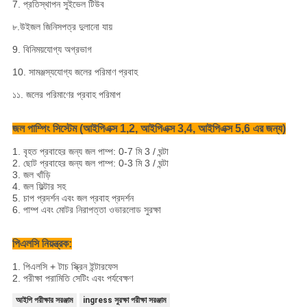
7. প্রতিস্থাপন সুইভেল টিউব
৮.উইজল জিনিসপত্র দুলানো যায়
9. বিনিময়যোগ্য অগ্রভাগ
10. সামঞ্জস্যযোগ্য জলের পরিমাণ প্রবাহ
১১. জলের পরিমাণের প্রবাহ পরিমাপ
জল পাম্পিং সিস্টেম (আইপিএক্স 1,2, আইপিএক্স 3,4, আইপিএক্স 5,6 এর জন্য)
1. বৃহত প্রবাহের জন্য জল পাম্প: 0-7 মি 3 / ঘন্টা
2. ছোট প্রবাহের জন্য জল পাম্প: 0-3 মি 3 / ঘন্টা
3. জল খাঁড়ি
4. জল ফিল্টার সহ
5. চাপ প্রদর্শন এবং জল প্রবাহ প্রদর্শন
6. পাম্প এবং মোটর নিরাপত্তা ওভারলোড সুরক্ষা
পিএলসি নিয়ন্ত্রক:
1. পিএলসি + টাচ স্ক্রিন ইন্টারফেস
2. পরীক্ষা পরামিতি সেটিং এবং পর্যবেক্ষণ
আইপি পরীক্ষার সরঞ্জাম
ingress সুরক্ষা পরীক্ষা সরঞ্জাম