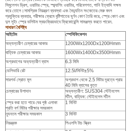
সিমুলেশন ড্রিপ, ওয়াটার স্প্রে, স্প্ল্যাশিং ওয়াটার, পরিবেশগত, পানি ইত্যাদি সক্ষম
করে তোলে।সামগ্রিক নিয়ন্ত্রণ ব্যবস্থা এবং বৈদ্যুতিন সংকেতের মেরু বদল
প্রযুক্তির ব্যবহার, পরীক্ষার ফ্রেমে বৃষ্টিপাতের ঘূর্ণন কোণ তৈরি করে, স্প্রে কোণ এবং
দুল সুইং স্প্রে ভলিউম স্বয়ংক্রিয়ভাবে ফ্রিকোয়েন্সি সামঞ্জস্য করতে পারেন.
সাধারণ বৈশিষ্ট্য
আইটেম
স্পেসিফিকেশন
অভ্যন্তরীণ চেম্বারের আকার
1200Wx1200Dx1200Hmm
বাহ্যিক চেম্বারের আকার
1600Wx1400Dx3500Hmm
অগ্রভাগের অভ্যন্তরীণ ব্যাস
6.3 মিমি
ডেলিভারি রেট
12.5l/মিনিট±5%
সারগর্ভ স্রোত মূল
অগ্রভাগ থেকে 2.5 মিটার দূরত্বে প্রায়
40 মিমি ব্যাসের বৃত্ত
চেম্বারের উপাদান
অভ্যন্তরীণ: SUS304 স্টেইনলেস
স্টীল, বাহ্যিক: স্টেইনলেস স্টীল
স্প্রে করা হতে পারে ঘের পৃষ্ঠ এলাকা
1 মিনিট
প্রতি বর্গ মিটার পরীক্ষার সময়কাল
ন্যূনতম পরীক্ষার সময়কাল
3 মিনিট
নিয়ন্ত্রক
পিএলসি টাচ স্ক্রিন