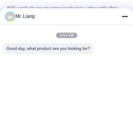
IPX5 জলরোধী গতির সাথে সামঞ্জস্যযোগ্য বৈদ্যুতিন উত্পাদন ওয়াটারার আইপি পরীক্ষার
সরঞ্জাম
Mr. Liang
ঘূর্ণায়মান স্প্রে অগ্রভাগ সহ পরিবেশগত IPX7 / 8 জল ভেজানোর পরীক্ষার সরঞ্জাম
5:53 AM
Waterproof Universal Rain Spraying IP Test Equipment IPX5 /
IPX6
Good day, what product are you looking for?
সব
ল্যাব টেস্ট মেশিন
পরিবেশগত টেস্ট চেম্বার
প্রসার্য পরীক্ষা মেশিন
কম্পন শেকার টেবিল সিস্টেম
জ্বলনযোগ্যতা পরীক্ষার 
তাপমাত্রা আর্দ্রতা চেম্বার
সরঞ্জাম