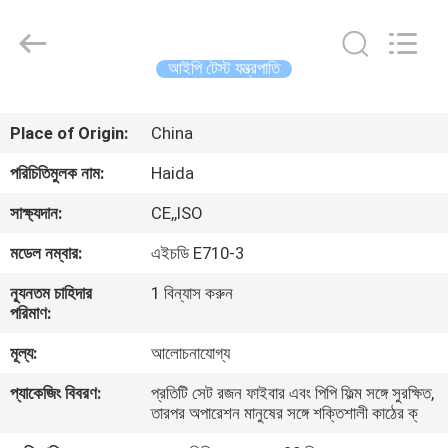
Guangdong
Haida
Equipment
Co.,
Ltd..
আইপি টেস্ট যন্ত্রপাতি
All
Rights
Reserved.
বাড়ি
Place of Origin:
China
পণ্য
পরিচিতিমুলক নাম:
Haida
সাক্ষ্যদান:
CE,,ISO
ভিডিও
মডেল নম্বার:
এইচডি E710-3
ন্যূনতম চাহিদার
1 বিন্যাস করুন
ভিআর
পরিমাণ:
শো
মূল্য:
আলোচনাযোগ্য
প্যাকেজিং বিবরণ:
প্রতিটি সেট রজন ফাইবার এবং পিপি ফিল্ম সঙ্গে সুরক্ষিত,
আমাদের
তারপর অপারেশন মানুষের সঙ্গে শক্তিশালী কাঠের ক্
সম্পর্কে