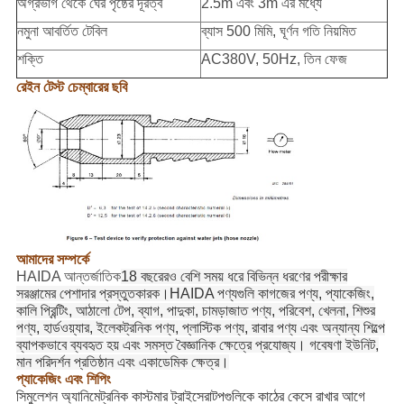
অগ্রভাগ থেকে ঘের পৃষ্ঠের দূরত্ব
2.5m এবং 3m এর মধ্যে
নমুনা আবর্তিত টেবিল
ব্যাস 500 মিমি, ঘূর্ণন গতি নিয়মিত
শক্তি
AC380V, 50Hz, তিন ফেজ
রেইন টেস্ট চেম্বারের ছবি
আমাদের সম্পর্কে
HAIDA আন্তর্জাতিক
18 বছরেরও বেশি সময় ধরে বিভিন্ন ধরণের পরীক্ষার
সরঞ্জামের পেশাদার প্রস্তুতকারক।HAIDA পণ্যগুলি কাগজের পণ্য, প্যাকেজিং,
কালি প্রিন্টিং, আঠালো টেপ, ব্যাগ, পাদুকা, চামড়াজাত পণ্য, পরিবেশ, খেলনা, শিশুর
পণ্য, হার্ডওয়্যার, ইলেকট্রনিক পণ্য, প্লাস্টিক পণ্য, রাবার পণ্য এবং অন্যান্য শিল্পে
ব্যাপকভাবে ব্যবহৃত হয় এবং সমস্ত বৈজ্ঞানিক ক্ষেত্রে প্রযোজ্য। গবেষণা ইউনিট,
মান পরিদর্শন প্রতিষ্ঠান এবং একাডেমিক ক্ষেত্র।
প্যাকেজিং এবং শিপিং
সিমুলেশন অ্যানিমেট্রনিক কাস্টমার ট্রাইসেরাটপগুলিকে কাঠের কেসে রাখার আগে