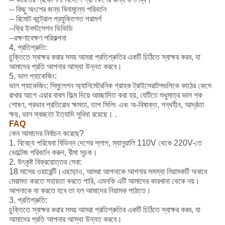
-- কিছু অংশের জন্য বিনামূল্যে পরিবর্তন
-- রিমোট কন্ট্রোল প্রযুক্তিগত পরামর্শ
--ফ্রি ইনস্টলেশন ডিভিডি
--রক্ষণাবেক্ষণ পরিকল্পনা
4, প্রতিশ্রুতি:
চুক্তিতে স্বাক্ষর করার সময় আমরা প্রতিশ্রুতির একটি চিঠিতে স্বাক্ষর করব, যা
আমাদের প্রতি আপনার আস্থা উন্নত করবে।
5, ভাল প্যাকেজিং:
ভাল প্যাকেজিং: সিমুলেশন অ্যানিমেট্রনিক গ্রাহক ট্রাইসেরাটপগুলিকে কাঠের কেসে
রাখার আগে এয়ার বাবল ফিল্ম দিয়ে আচ্ছাদিত করা হয়, যেটিতে শুধুমাত্র ভাল শক
শোষণ, প্রভাব প্রতিরোধ ক্ষমতা, তাপ সিলিং এবং অ-বিষাক্ত, গন্ধহীন, আর্দ্রতা
ক্ষয়, ভাল স্বচ্ছতা ইত্যাদি সুবিধা রয়েছে। .
FAQ
কেন আমাদের নির্বাচন করেছে?
1. বিবেচ্য পরিষেবা বিভিন্ন দেশের প্লাগ, ম্যানুয়ালি 110V থেকে 220V-তে
ভোল্টেজ পরিবর্তন করুন, বীমা সূচক।
2. উৎকৃষ্ট বিক্রয়োত্তর সেবা:
18 মাসের ওয়ারেন্টি।এছাড়াও, আমরা আপনাকে আপনার সমস্যা নিয়ামকটি অবাধে
মেরামত করতে সহায়তা করতে পারি, এমনকি এটি আমাদের কারখানা থেকে নয়।
আপনাকে যা করতে হবে তা হল আমাদের নিয়ামক পাঠাতে।
3. প্রতিশ্রুতি:
চুক্তিতে স্বাক্ষর করার সময় আমরা প্রতিশ্রুতির একটি চিঠিতে স্বাক্ষর করব, যা
আমাদের প্রতি আপনার আস্থা উন্নত করবে।