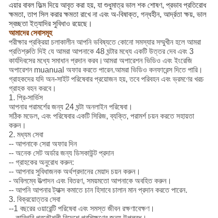
এয়ার বাবল ফিল্ম দিয়ে আবৃত করা হয়, যা শুধুমাত্র ভাল শক শোষণ, প্রভাব প্রতিরোধ
ক্ষমতা, তাপ সিল করার ক্ষমতা রাখে না এবং অ-বিষাক্ত, গন্ধহীন, আর্দ্রতা ক্ষয়, ভাল
স্বচ্ছতা ইত্যাদির সুবিধাও রয়েছে।
আমাদের সেবাসমূহ
পরীক্ষার প্রক্রিয়া চলাকালীন আপনি ভবিষ্যতে কোনো সমস্যার সম্মুখীন হলে আমরা
প্রতিশ্রুতি দিই যে আমরা আপনাকে 48 ঘন্টার মধ্যে একটি উত্তর দেব এবং 3
কার্যদিবসের মধ্যে সমাধান প্রদান করব।আমরা অপারেশন ভিডিও এবং ইংরেজি
অপারেশন muanual অফার করতে পারেন.আমরা ভিডিও কনফারেন্স দিতে পারি।
গ্রাহকদের যদি অন-সাইট পরিষেবার প্রয়োজন হয়, তবে পরিবহন এবং ভ্রমণের খরচ
গ্রাহক বহন করবে।
1. প্রি-সার্ভিস
আপনার পরামর্শের জন্য 24 ঘন্টা অনলাইন পরিষেবা।
সঠিক মডেল, এবং পরিষেবার একটি সিরিজ, ব্যক্তি, পরামর্শ চয়ন করতে সহায়তা
করুন।
2. মধ্যম সেবা
-- আপনাকে সেরা অফার দিন
-- অনেক সেট অর্ডার জন্য ডিসকাউন্ট প্রদান
-- গ্রাহকের অনুরোধ করুন:
-- আপনার সুবিধাজনক অর্থপ্রদানের মেয়াদ চয়ন করুন।
- অবিলম্বে উত্পাদন এবং বিতরণ, সময়মতো আপনাকে অবহিত করুন।
-- আপনি আপনার ট্যাক্স কমাতে চান হিসাবে চালান মান প্রদান করতে পারেন.
3. বিক্রয়োত্তর সেবা
--1 বছরের ওয়ারেন্টি পরিষেবা এবং সমস্ত জীবন রক্ষণাবেক্ষণ।
-- কারিগরি প্রকৌশলী বিদেশে প্রশিক্ষণের জন্য উপলব্ধ।