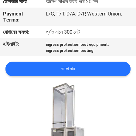
ডেলিভারি সময়:
আদেশ নিশ্চিত করার পরে 20 দিন
Payment
L/C, T/T, D/A, D/P, Western Union,
কারখানা
Terms:
পরিদর্শন
যোগানের ক্ষমতা:
প্রতি মাসে 300 সেট
হাইলাইট:
,
গুণমান
ingress protection test equipment
ingress protection testing
নিয়ন্ত্রণ
ভালো দাম
আমাদের
সাথে
যোগাযোগ
করুন
খবর