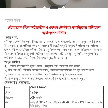
মামলা
পণ্যের বর্ণনা
সাইট
স্টেইনলেস স্টিল অটোমেটিক 4 স্টেশন টেক্সটাইল ফ্যাব্রিকের মার্টিনডেল
ম্যাপ
অ্যাব্রেশন টেস্টার
পণ্যের বর্ণনা:
এটি মূলত টেক্সটাইল এবং বাইরের স্তর, আস্তরণের বা পাদদেশের স্তর বা অনুরূপ ফ্যাব্রিকের
নীচে প্রতিরোধের পরীক্ষার জন্য প্রযোজ্য।স্ট্যান্ডার্ড অনুযায়ী নমুনাগুলি পরীক্ষা করা, পরীক্ষা
গোপনীয়তা
শুকনো পরীক্ষা এবং ভিজা পরীক্ষা হিসাবে শ্রেণীবদ্ধ করা যেতে পারে।এবং নিয়ন্ত্রিত সময়ের জন্য
লিসাজাস-ওরিয়েন্টেড নমুনাগুলি পরীক্ষা করুন, তারপরে এটি এবং মূল নমুনাগুলির মধ্যে পার্থক্য
নীতি
পর্যবেক্ষণ করুন এবং স্ক্রাবিং প্রতিরোধের গ্রেড স্থির করুন।
পণ্যের বৈশিষ্ট্য:
1, এলসিডি টাচ স্ক্রিনটি গ্রহণ করুন, পরিষ্কার এবং পরিচালনা করা সহজ;
2, বড়ি এবং ঘর্ষণ পরীক্ষার অগ্রগতির সাথে, বিভিন্ন আন্তর্জাতিক মান পূরণ করতে পারে;
3, সহজ অপারেশন জন্য গণনা পরীক্ষা পদ্ধতি হ্রাস এবং বৃদ্ধি ব্যবহার করুন;
4, আমদানিকৃত পিএলসি সহ, নির্ভরযোগ্য এবং দীর্ঘ সময় পরীক্ষার জন্য উপযুক্ত।
টেকনিক্যাল প্যারামিটার:
মডেল:
এইচডি P306-2
স্টেশন:
4 স্টেশন
ইন্টারফেস:
LCD প্রদর্শন
মান
জিবি / টি 4802.2, এএসটিএম ডি 4970, আইএসও 12945-2 এবং অন্যান্য
পিলিং ডিগ্রি পরীক্ষা;