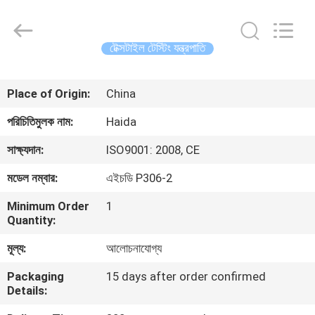
Guangdong
Haida
Equipment
Co.,
Ltd..
টেক্সটাইল টেস্টিং যন্ত্রপাতি
All
Rights
Reserved.
বাড়ি
Place of Origin:
China
পণ্য
পরিচিতিমুলক নাম:
Haida
সাক্ষ্যদান:
ISO9001: 2008, CE
ভিডিও
মডেল নম্বার:
এইচডি P306-2
Minimum Order
1
ভিআর
Quantity:
শো
মূল্য:
আলোচনাযোগ্য
Packaging
15 days after order confirmed
আমাদের
Details:
সম্পর্কে