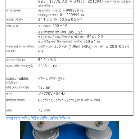
GB / T13775, ASTM D4966, ISO12947 এবং অন্যান্য ফ্যাব্রিক
ঘর্ষণ পরীক্ষা।
গণনা প্রদর্শন
প্রত্যাশিত গণনা: 0 ~ 999999 বার;
সংখ্যামূলক গণনা: 0 ~ 999999 বার
সর্বোচ্চ স্ট্রোক
24 ± 0.5 মিমি, 60.5 ± 0.5 মিমি
লোড হচ্ছে:
ক।হোল্ডার: 200 ± 1G
খ।পোশাকের পাল্টা ওজন: 395 ± 2g
গ।গৃহসজ্জা / চামড়া উপাদানের পাল্টা ওজন: 594 ± 2 জি
ঘ।স্টেইনলেস স্টিল প্রজাপতি স্লাইস: 260 ± 1 জি
অবসন্নতা কাণ্ড কার্যকর
একটি মডেল: 200 গ্রাম (1.96N, 9KPa), ঘর্ষণ মাথা ￠ 28.8 -0.084
ঘষা ব্যাস:
মিমি
ধারকের গতিবেগ
50-2r / মিনিট
নমুনা লোডিং চাপ হাতুড়ি
2385 ± 10g
consumables
বাইজ ৪, টেস্টিং সুতি ৪
অতিরিক্ত
ঘর্ষণ বেস বেস ব্যাস:
125mm
ক্ষমতা
এসি 220V / 50Hz
সামগ্রিক মাত্রা:
60cm * 65cm * 32cm (এল × ওয়াট × এইচ)
ওজন
76 কেজি
হায়দা আইএসটিএ সিরিজ টেস্টিং মেশিন.পিডিএফ