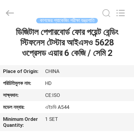
Guangdong
Haida
Equipment
Co.,
Ltd..
কাগজের প্যাকেজিং পরীক্ষা যন্ত্রপাতি
All
Rights
Reserved.
ডিজিটাল পেপারবোর্ড ফোর পয়েন্ট বেন্ডিং
বাড়ি
স্টিফনেস টেস্টার আইএসও 5628
পণ্য
ওপ্রেসড এয়ার 6 কেজি / সেমি 2
ভিডিও
Place of Origin:
CHINA
পরিচিতিমুলক নাম:
HD
ভিআর
সাক্ষ্যদান:
CE:ISO
শো
মডেল নম্বার:
এইচডি A544
আমাদের
Minimum Order
1 SET
Quantity:
সম্পর্কে