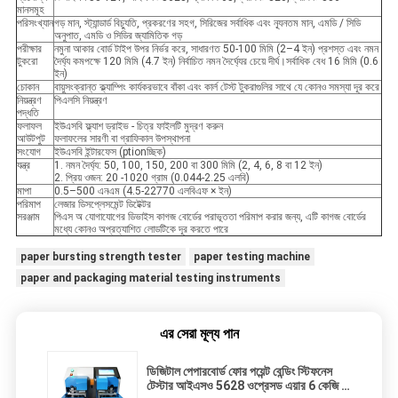
মানসমূহ
পরিসংখ্যান
গড় মান, স্ট্যান্ডার্ড বিচ্যুতি, প্রকরণের সহগ, সিরিজের সর্বাধিক এবং ন্যূনতম মান, এমডি / সিডি
অনুপাত, এমডি ও সিডির জ্যামিতিক গড়
পরীক্ষার
নমুনা আকার বোর্ড টাইপ উপর নির্ভর করে, সাধারণত 50-100 মিমি (2–4 ইন) প্রশস্ত এবং নমন
টুকরো
দৈর্ঘ্য কমপক্ষে 120 মিমি (4.7 ইন) নির্বাচিত নমন দৈর্ঘ্যের চেয়ে দীর্ঘ।সর্বাধিক বেধ 16 মিমি (0.6
ইন)
চোকান
বায়ুসংক্রান্ত ক্ল্যাম্পিং কার্যকরভাবে বাঁকা এবং কার্ল টেস্ট টুকরাগুলির সাথে যে কোনও সমস্যা দূর করে
নিয়ন্ত্রণ
পিএলসি নিয়ন্ত্রণ
পদ্ধতি
ফলাফল
ইউএসবি ফ্ল্যাশ ড্রাইভ - চিত্র ফাইলটি মুদ্রণ করুন
আউটপুট
ফলাফলের সারণী বা গ্রাফিকাল উপস্থাপনা
সংযোগ
ইউএসবি ইন্টারফেস (ptionচ্ছিক)
যন্ত্র
1. নমন দৈর্ঘ্য: 50, 100, 150, 200 বা 300 মিমি (2, 4, 6, 8 বা 12 ইন)
2. প্রিয় ওজন: 20 -1020 গ্রাম (0.044-2.25 এলবি)
মাপা
0.5–500 এনএম (4.5-22770 এলবিএফ × ইন)
পরিমাপ
লেজার ডিসপ্লেসমেন্ট ডিটেক্টর
সরঞ্জাম
পিএস অ যোগাযোগের ডিভাইস কাগজ বোর্ডের পরাভূততা পরিমাপ করার জন্য, এটি কাগজ বোর্ডের
মধ্যে কোনও অপ্রত্যাশিত লোডটিকে দূর করতে পারে
paper bursting strength tester
paper testing machine
paper and packaging material testing instruments
এর সেরা মূল্য পান
ডিজিটাল পেপারবোর্ড ফোর পয়েন্ট বেন্ডিং স্টিফনেস
টেস্টার আইএসও 5628 ওপ্রেসড এয়ার 6 কেজি /