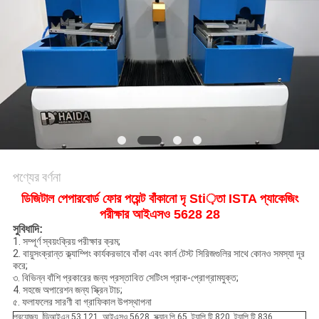
মামলা
সাইট
ম্যাপ
গোপনীয়তা
নীতি
পণ্যের বর্ণনা
ডিজিটাল পেপারবোর্ড ফোর পয়েন্ট বাঁকানো দৃ Sti়তা ISTA প্যাকেজিং
পরীক্ষার আইএসও 5628 28
সুবিধাদি:
1. সম্পূর্ণ স্বয়ংক্রিয় পরীক্ষার ক্রম;
2. বায়ুসংক্রান্ত ক্ল্যাম্পিং কার্যকরভাবে বাঁকা এবং কার্ল টেস্ট সিরিজগুলির সাথে কোনও সমস্যা দূর
করে;
৩. বিভিন্ন বাঁশি প্রকারের জন্য প্রস্তাবিত সেটিংস প্রাক-প্রোগ্রামযুক্ত;
4. সহজে অপারেশন জন্য স্ক্রিন টাচ;
৫. ফলাফলের সারণী বা গ্রাফিকাল উপস্থাপনা
প্রযোজ্য
ডিআইএন 53 121, আইএসও 5628, স্ক্যান পি 65, ট্যাপি টি 820, ট্যাপি টি 836