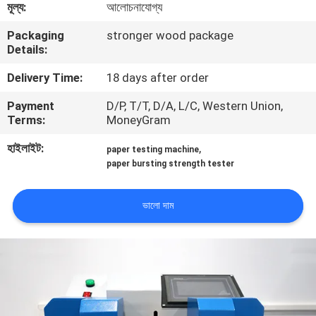
মূল্য:
আলোচনাযোগ্য
কারখানা
Packaging
stronger wood package
Details:
পরিদর্শন
Delivery Time:
18 days after order
গুণমান
Payment
D/P, T/T, D/A, L/C, Western Union,
Terms:
MoneyGram
নিয়ন্ত্রণ
হাইলাইট:
,
paper testing machine
paper bursting strength tester
আমাদের
সাথে
ভালো দাম
যোগাযোগ
করুন
খবর