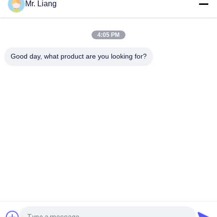
Mr. Liang
CE সার্টিফিকেটেড তাপমাত্রা তাপীয় শক এনভায়রনমেন্টাল টেস্ট চেম্বার AC380V
50/60Hz
4:05 PM
PID Intelligent Adjust Environment Test Chamber Constant
Temperature Humidity
Good day, what product are you looking for?
সব
ল্যাব টেস্ট মেশিন
পরিবেশগত টেস্ট চেম্বার
প্রসার্য পরীক্ষা মেশিন
কম্পন শেকার টেবিল সিস্টেম
জ্বলনযোগ্যতা পরীক্ষার 
তাপমাত্রা আর্দ্রতা চেম্বার
সরঞ্জাম
এক্সিলারেটেড এজিং চেম্বার
আইপি টেস্ট যন্ত্রপাতি