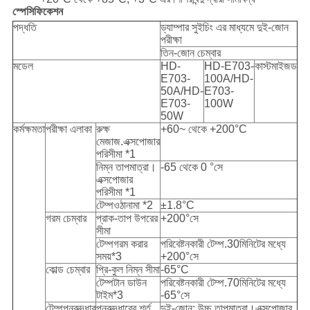
স্পেসিফিকেশন
পদ্ধতি
ড্যাম্পার সুইচিং এর মাধ্যমে দুই-জোন
পরীক্ষা
তিন-জোন চেম্বার
মডেল
HD-
HD-E703-
কাস্টমাইজড
E703-
100A/HD-
50A/HD-
E703-
E703-
100W
50W
কর্মক্ষমতা
পরীক্ষা এলাকা
রুক্ষ
+60~ থেকে +200°C
মেজাজ.এক্সপোজার
পরিসীমা *1
নিম্ন তাপমাত্রা।
-65 থেকে 0 °সে
এক্সপোজার
পরিসীমা *1
টেম্পওঠানামা *2
±1.8°C
গরম চেম্বার
প্রাক-তাপ উপরের
+200°সে
সীমা
টেম্পগরম করার
পরিবেষ্টনকারী টেম্প.30মিনিটের মধ্যে
সময়*3
+200°সে
কোল্ড চেম্বার
প্রি-কুল নিম্ন সীমা
-65°C
টেম্পটান ডাউন
পরিবেষ্টনকারী টেম্প.70মিনিটের মধ্যে
টাইম*3
-65°সে
টেম্পপুনরুদ্ধার
পুনরুদ্ধারের শর্ত
দুই-জোন: উচ্চ তাপমাত্রা।এক্সপোজার