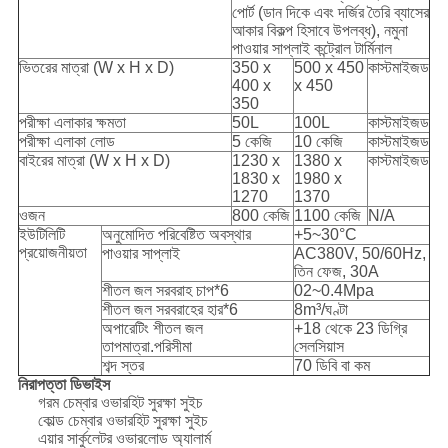
পোর্ট (ডান দিকে এবং দর্জির তৈরি ব্যাসের
আকার বিকল্প হিসাবে উপলব্ধ), নমুনা
পাওয়ার সাপ্লাই কন্ট্রোল টার্মিনাল
ভিতরের মাত্রা (W x H x D)
350 x
500 x 450
কাস্টমাইজড
400 x
x 450
350
পরীক্ষা এলাকার ক্ষমতা
50L
100L
কাস্টমাইজড
পরীক্ষা এলাকা লোড
5 কেজি
10 কেজি
কাস্টমাইজড
বাইরের মাত্রা (W x H x D)
1230 x
1380 x
কাস্টমাইজড
1830 x
1980 x
1270
1370
ওজন
800 কেজি
1100 কেজি
N/A
ইউটিলিটি
অনুমোদিত পরিবেষ্টিত অবস্থার
+5~30°C
প্রয়োজনীয়তা
পাওয়ার সাপ্লাই
AC380V, 50/60Hz,
তিন ফেজ, 30A
শীতল জল সরবরাহ চাপ*6
02~0.4Mpa
শীতল জল সরবরাহের হার*6
8m³/ঘণ্টা
অপারেটিং শীতল জল
+18 থেকে 23 ডিগ্রি
তাপমাত্রা.পরিসীমা
সেলসিয়াস
শব্দ স্তর
70 ডিবি বা কম
নিরাপত্তা ডিভাইস
গরম চেম্বার ওভারহিট সুরক্ষা সুইচ
কোল্ড চেম্বার ওভারহিট সুরক্ষা সুইচ
এয়ার সার্কুলেটর ওভারলোড অ্যালার্ম