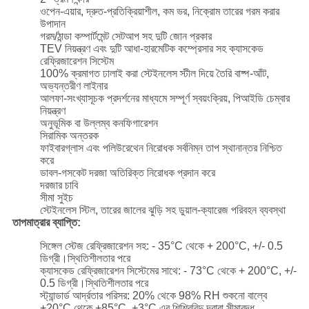
ওপেন-এয়ার, দ্রুত-প্রতিক্রিয়াশীল, কম ভর, নিক্রোম তারের গরম করার
উপাদান
গরম/ঠান্ডা কম্পার্টমেন্ট সেটআপ সহ দুটি জোন প্রকার
TEV নিয়ন্ত্রণ এবং দুটি আধা-হারমেটিক কম্প্রেসার সহ ক্যাসকেড
রেফ্রিজারেশন সিস্টেম
100% ক্রমাগত ঢালাই করা স্টেইনলেস স্টীল দিয়ে তৈরি বাষ্প-আঁট,
অভ্যন্তরীণ লাইনার
আলফা-সংখ্যাসূচক প্রদর্শনের মাধ্যমে সম্পূর্ণ স্বয়ংক্রিয়, পিআইডি চেম্বার
নিয়ন্ত্রণ
অনুভূমিক বা উল্লম্ব কনফিগারেশন
সিরামিক অন্তরক
ফাইবারগ্লাস এবং পলিউরেথেন নিরোধক সর্বনিম্ন তাপ স্থানান্তর নিশ্চিত
করে
ডাবল-গসকেট দরজা অতিরিক্ত নিরোধক প্রদান করে
দরজার চাবি
সীমা সুইচ
স্টেইনলেস স্টিল, তারের জালের ঝুড়ি সহ ডুয়াল-ক্যারেজ পরিবহন ব্যবস্থা
তাপমাত্রার ব্যাপ্তি:
সিঙ্গেল স্টেজ রেফ্রিজারেশন সহ: - 35°C থেকে + 200°C, +/- 0.5
ডিগ্রী।স্থিতিশীলতার পরে
ক্যাসকেড রেফ্রিজারেশন সিস্টেমের সাথে: - 73°C থেকে + 200°C, +/-
0.5 ডিগ্রী।স্থিতিশীলতার পরে
স্ট্যান্ডার্ড আর্দ্রতার পরিসর: 20% থেকে 98% RH শুকনো বাল্বে
+20°C থেকে +85°C, +3°C এর শিশিরবিন্দু দ্বারা সীমাবদ্ধ