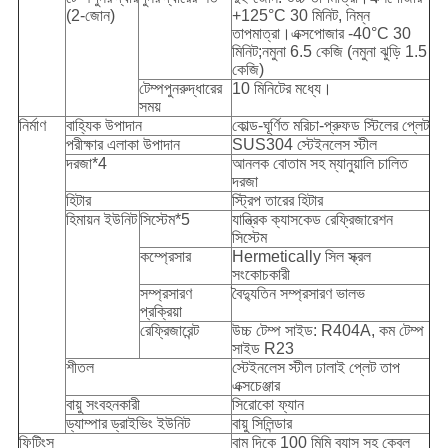
(2-জোন)
+125°C 30 মিনিট, নিম্ন
তাপমাত্রা।এক্সপোজার -40°C 30
মিনিট;নমুনা 6.5 কেজি (নমুনা ঝুড়ি 1.5
কেজি)
টেম্পপুনরুদ্ধারের
10 মিনিটের মধ্যে।
সময়
নির্মাণ
বাহ্যিক উপাদান
কোল্ড-ঘূর্ণিত মরিচা-প্রুফড স্টিলের প্লেট
পরীক্ষার এলাকা উপাদান
SUS304 স্টেইনলেস স্টীল
দরজা*4
আনলক বোতাম সহ ম্যানুয়ালি চালিত
দরজা
হিটার
স্ট্রিপ তারের হিটার
হিমায়ন ইউনিট
সিস্টেম*5
যান্ত্রিক ক্যাসকেড রেফ্রিজারেশন
সিস্টেম
কম্প্রেসার
Hermetically সিল স্ক্রল
সংকোচকারী
সম্প্রসারণ
বৈদ্যুতিন সম্প্রসারণ ভালভ
প্রক্রিয়া
রেফ্রিজারেন্ট
উচ্চ টেম্প সাইড: R404A, কম টেম্প
সাইড R23
শীতল
স্টেইনলেস স্টীল ঢালাই প্লেট তাপ
এক্সচেঞ্জার
বায়ু সংবহনকারী
সিরোকো ফ্যান
ড্যাম্পার ড্রাইভিং ইউনিট
বায়ু সিলিন্ডার
ফিটিংস
বাম দিকে 100 মিমি ব্যাস সহ কেবল