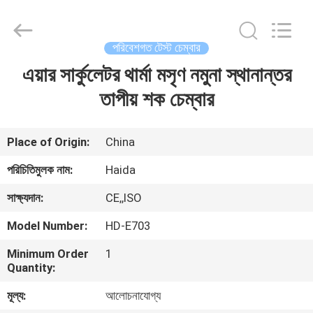
Guangdong
Haida
Equipment
Co.,
Ltd..
পরিবেশগত টেস্ট চেম্বার
All
Rights
Reserved.
এয়ার সার্কুলেটর থার্মা মসৃণ নমুনা স্থানান্তর
বাড়ি
তাপীয় শক চেম্বার
পণ্য
Place of Origin:
China
ভিডিও
পরিচিতিমুলক নাম:
Haida
সাক্ষ্যদান:
CE,,ISO
ভিআর
Model Number:
HD-E703
শো
Minimum Order
1
Quantity:
আমাদের
মূল্য:
আলোচনাযোগ্য
সম্পর্কে