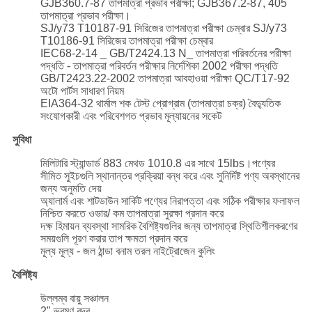
GJB360.7-87 তাপমাত্রা প্রভাব পরীক্ষা; GJB367.2-87, 405
তাপমাত্রা প্রভাব পরীক্ষা।
SJ/y73 T10187-91 সিরিজের তাপমাত্রা পরীক্ষা চেম্বার SJ/y73
T10186-91 সিরিজের তাপমাত্রা পরীক্ষা চেম্বার
IEC68-2-14 _ GB/T2424.13 N_ তাপমাত্রা পরিবর্তনের পরীক্ষা
পদ্ধতি - তাপমাত্রা পরিবর্তন পরীক্ষার নির্দেশিকা 2002 পরীক্ষা পদ্ধতি
GB/T2423.22-2002 তাপমাত্রা আবহাওয়া পরীক্ষা QC/T17-92
অটো পার্টস সাধারণ নিয়ম
EIA364-32 থার্মাল শক টেস্ট প্রোগ্রাম (তাপমাত্রা চক্র) বৈদ্যুতিক
সংযোগকারী এবং পরিবেশগত প্রভাব মূল্যায়নের সকেট
সুবিধা
মিলিটারি স্ট্যান্ডার্ড 883 মেথড 1010.8 এর সাথে 15lbs।পণ্যের
সীমিত সুইচগুলি স্থানান্তর প্রক্রিয়া বন্ধ করে এবং সুনির্দিষ্ট পণ্য অবস্থানের
জন্য অনুমতি দেয়
অ্যালার্ম এবং শাটডাউন সার্কিট পণ্যের নিরাপত্তা এবং সঠিক পরীক্ষার ফলাফল
নিশ্চিত করতে ওভার/ কম তাপমাত্রা সুরক্ষা প্রদান করে
দক্ষ হিমায়ন ব্যবস্থা সামরিক বৈশিষ্ট্যগুলির জন্য তাপমাত্রা স্থিতিশীলকরণের
সময়গুলি পূরণ করার তাপ ক্ষমতা প্রদান করে
মূল্য মূল্য - জল ঠান্ডা বনাম তরল নাইট্রোজেন কুলিং
বৈশিষ্ট্য
উল্লম্ব বায়ু সঞ্চালন
2" ভ্রমণ বন্দর