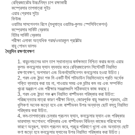
রেফ্রিজারেটর উচ্চ/নিম্ন চাপ রক্ষাকারী
কম্প্রেসার তাপমাত্রা সুইচ
এয়ার প্রেসার সুইচ
ফিউজ
ওয়াটার সাসপেনশন রিলে (শুধুমাত্র ওয়াটার-কুলড স্পেসিফিকেশন)
কম্প্রেসার সার্কিট ব্রেকার
হিটার সার্কিট ব্রেকার
পরীক্ষা এলাকা অত্যধিক গরম/ওভারকুল প্রটেক্টর
বায়ু শোধন ভালভ
দৈনন্দিন রক্ষণাবেক্ষণ
1. বায়ুচলাচলের ভাল তাপ স্থানান্তর কর্মক্ষমতা নিশ্চিত করার জন্য এয়ার
কুলড কনডেন্সার ফ্যান ব্যবহার করে রেফ্রিজারেশন সিস্টেমটি নিয়মিত
রক্ষণাবেক্ষণ, অপসারণ এবং ডিকনট্যামিনেশন কনডেন্সার হওয়া উচিত।
2, গরম এবং ঠান্ডা শক মি একটি দীর্ঘ শাটডাউন নিয়মিতভাবে প্রতি অর্ধেক
শক্তি ব্যবহার করা হয় না, পাওয়ার সময় এক ঘন্টার কম নয় এবং সম্পর্কিত
খুচরা যন্ত্রাংশ এবং পরীক্ষার সরঞ্জামগুলি সঠিকভাবে কাজ করছে।
3, গরম এবং ঠান্ডা শক বক্স নিয়মিত বাষ্পীভবন পরিষ্কার করা উচিত:
পরিচ্ছন্নতার মাত্রা কারণ পরীক্ষা ভিন্ন, জোরপূর্বক বায়ু সঞ্চালন প্রভাব, এটা
ধূলিকণা অনেক জড়ো হবে এবং বাষ্পীভবন উপর অন্যান্য ছোট বস্তু নিয়মিত
পরিষ্কার করা উচিত.
4, কম-তাপমাত্রার চেম্বার প্রচলন ফ্যান, কনডেন্সার ফ্যান এবং পরিষ্কার
ভারসাম্য সংশোধন: পরিস্কার এবং বাষ্পীভবন বিভিন্ন কাজের পরিবেশের
কারণে অনুরূপ, ফ্যান প্রচলন করে, প্রচুর পরিমাণে ধুলো এবং অন্যান্য ছোট
কণা জড়ো হবে কনডেন্সার ফ্যানের উপর নিয়মিত পরিষ্কার করা উচিত।