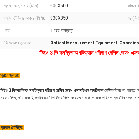
ভ্রমণ: এক্স, ওয়াই (মিমি):
600X500
কাচের ট
মার্বেল টেবিলের আকার (মিমি):
930X850
প্রযুক্তি
পাটা:
1 বছর বিনামূল্যে
বিশেষভাবে তুলে ধরা:
Optical Measurement Equipment
,
Coordina
টিইও 3 ডি সমন্বিত অপটিক্যাল পরিমাপ মেশিন জেড- এক
প্রযোজ্যতা:
টিইও 3 ডি সমন্বিত অপটিক্যাল পরিমাপ মেশিন জেড- এক্সআইএস অপটিকাল মেশিন
পরিমাপের সমস্ত অন
স্বয়ংচালিত, ছাঁচ এবং ইলেকট্রনিক্স শিল্প ইত্যাদিতে ব্যবহৃত ওয়ার্কশপ এবং পরিমাপ ল্যাবটির জন্য 
প্রধান বৈশিষ্ট্য: