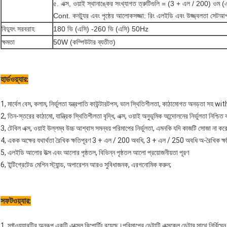
৫. এক্স, ওয়াই স্থানাঙ্কের সংখ্যাগত ত্রুটিগুলি = (3 + এল / 200) ওম (এল,
Cont. কনট্যুর এবং পৃষ্ঠের আলোকসজ্জা: রিং এলইডি এবং উজ্জ্বলতা সেটআ
বিদ্যুৎ সরবরাহ
180 ভি (এসি) -260 ভি (এসি) 50Hz
ক্ষমতা
50W (কম্পিউটার ব্যতীত)
হার্ডওয়্যার:
1, মার্বেল বেস, কলাম, নির্ভুলতা যন্ত্রপাতি কাউন্টারটপস, ভাল স্থিতিশীলতা, কাঠামোগত অনড়তা সহ wit
2, তিন-স্তরের কাঠামো, যান্ত্রিক স্থিতিশীলতা বৃদ্ধি, এক্স, ওয়াই অনুভূমিক আন্দোলনের নির্ভুলতা নিশ্চিত 
3, টেবিল এক্স, ওয়াই উল্লম্ব উচ্চ আশ্বাস সমন্বয় পরিমাপের নির্ভুলতা, এমনকি যদি কাজটি সোজা না 
4, একক অক্ষের যথার্থতা রৈখিক ক্ষতিপূরণ 3 + এল / 200 অবধি, 3 + এল / 250 অবধি অ-রৈখিক ক্ষ
5, এলইডি আলোর উত্স এবং আলোর পৃষ্ঠতল, বিভিন্ন পৃষ্ঠতল আলো প্রয়োজনীয়তা পূরণ
6, ইন্টিগ্রেটেড মেশিন স্ট্যান্ড, অপারেশন আরও সুবিধাজনক, এরগনোমিক করুন;
সফটওয়্যার:
1, সফ্টওয়্যারটির অনুরূপ একটি এক্সেল রিপোর্টিং রয়েছে।পরিমাপের ডেটাটি এক্সকেল ডেটার সাথে নির্বিঘ্ন