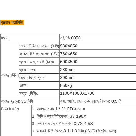
প্রধান পরামিতি:
মডেল:
এইচডি 6050
মার্বেল টেবিলের আকার (মিমি)
930X850
কাচের টেবিলের আকার (মিমি)
760X650
ভ্রমণ: এক্স, ওয়াই (মিমি)
600X500
ভ্রমণ: জেড
230mm
কাজের টেবিল
জেড কার্যকর স্থান:
200mm
ওজন:
860kg
মাত্রা (মিমি):
1130X1050X1700
কাজের দূরত্ব: 95 মিমি
এক্স, ওয়াই, জেড ডেটা রেজোলিউশন: 0.5 মি
চিত্র সিস্টেম
1. ক্যামেরা: রঙ 1 / 3``CD ক্যামেরা
2. ভিডিও ম্যাগনিফিকেশন: 33-195X
3. অপটিকাল ম্যাগনিফিকেশন: 0.7X-4.5X
৪. অবজেক্ট ভিউ-ফিল্ড: 8.1-1.3 মিমি (তিরুটির দৈর্ঘ্যের জন্য)