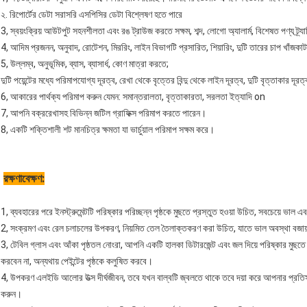
২. রিপোর্টের ডেটা সরাসরি এসপিসির ডেটা বিশ্লেষণ হতে পারে
3, স্বয়ংক্রিয় আউটপুট সহনশীলতা এবং রঙ ট্রাউজ করতে সক্ষম, শব্দ, লোগো অ্যালার্ম, বিশেষত পণ্য ট্
4, আদিম প্রজনন, অনুবাদ, রোটেশন, মিররিং, লাইন বিভাগটি প্রসারিত, শিয়ারিং, দুটি তারের চাপ খাঁজকাটা 
5, উল্লম্ব, অনুভূমিক, ব্যাস, ব্যাসার্ধ, কোণ মাত্রা করতে;
দুটি পয়েন্টের মধ্যে পরিমাপযোগ্য দূরত্ব, রেখা থেকে বৃত্তের বিন্দু থেকে লাইন দূরত্ব, দুটি বৃত্তাকার দূরত্ব
6, আকারের পার্থক্য পরিমাপ করুন যেমন: সমান্তরালতা, বৃত্তাকারতা, সরলতা ইত্যাদি on
7, আপনি বক্ররেখাসহ বিভিন্ন জটিল গ্রাফিক্স পরিমাপ করতে পারেন।
8, একটি শক্তিশালী শট মানচিত্র ক্ষমতা যা ভার্চুয়াল পরিমাপ সক্ষম করে।
রক্ষণাবেক্ষণ:
1, ব্যবহারের পরে ইনস্ট্রুমেন্টটি পরিষ্কার পরিচ্ছন্ন পৃষ্ঠকে মুছতে প্রস্তুত হওয়া উচিত, সবচেয়ে 
2, সংক্রমণ এবং রেল চলাচলের উপকরণ, নিয়মিত তেল তৈলাক্তকরণ করা উচিত, যাতে ভাল অবস্থা বজায় র
3, টেবিল গ্লাস এবং আঁকা পৃষ্ঠতল নোংরা, আপনি একটি হালকা ডিটারজেন্ট এবং জল দিয়ে পরিষ্কার মুছতে 
করবেন না, অন্যথায় পেইন্টের পৃষ্ঠকে কলুষিত করবে।
4, উপকরণ এলইডি আলোর উত্স দীর্ঘজীবন, তবে যখন বাল্বটি জ্বলতে থাকে তবে দয়া করে আপনার প্রতিস্
করুন।