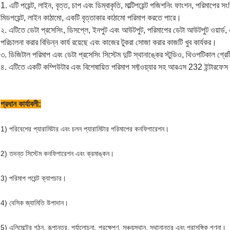
1. এটি পয়েন্ট, লাইন, বৃত্ত, চাপ এবং ডিম্বাকৃতি, মাল্টিপয়েন্ট পজিশনিং ফাংশন, পরিমাপের সং
মিডপয়েন্ট, লাইন কাঠামো, একটি বৃত্তাকার কাঠামো পরিমাপ করতে পারে।
২. এটিতে ডেটা প্রসেসিং, ডিসপ্লে, ইনপুট এবং আউটপুট, পরিমাপের ডেটা আউটপুট ওয়ার্ড
পরিচালনা করার বিভিন্ন কার্য রয়েছে এবং কাজের টুকরা সোজা করার কাজটি খুব কার্যকর।
৩. ডিজিটাল পরিমাপ এবং ডেটা প্রসেসিং সিস্টেম দুটি স্থানাঙ্কের স্টুডিও, থিওপটিকাল গ্র
৪. এটিতে একটি কম্পিউটার এবং বিশেষায়িত পরিমাপ সফ্টওয়্যার সহ আরএস 232 ইন্টারফেস রয
প্রধান কার্যাবলী:
1) পরিবেশের প্যারামিটার এবং চলন প্যারামিটার পরিমাপের কনফিগারেশন।
2) তদন্ত সিস্টেম কনফিগারেশন এবং ক্রমাঙ্কন।
3) পরিমাপ পয়েন্ট ক্যাপচার।
4) বেসিক জ্যামিতি উপাদান।
5) এলিমেন্টের গঠন, রূপান্তর, পর্যালোচনা, প্রক্ষেপণ, সঞ্চয়স্থান, স্থানান্তর এবং প্রাসঙ্গিক গণনা।