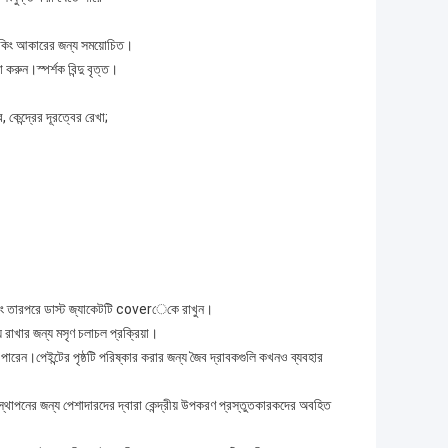
র্যাকিং আকারের জন্য সময়োচিত।
করুন।স্পর্শক বিন্দু বৃত্ত।
, কেন্দ্রের দূরত্বের রেখা;
ভাল এবং তারপরে ডাস্ট জ্যাকেটটি coverেকে রাখুন।
াখার জন্য মসৃণ চলাচল প্রক্রিয়া।
পারেন।পেইন্টের পৃষ্ঠটি পরিষ্কার করার জন্য জৈব দ্রাবকগুলি কখনও ব্যবহার
থাপনের জন্য পেশাদারদের দ্বারা কেন্দ্রীয় উপকরণ প্রস্তুতকারকদের অবহিত