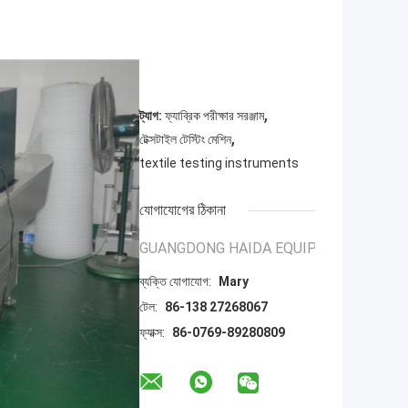
,
ট্যাগ:
ফ্যাব্রিক পরীক্ষার সরঞ্জাম
,
টেক্সটাইল টেস্টিং মেশিন
textile testing instruments
যোগাযোগের ঠিকানা
GUANGDONG HAIDA EQUIPMENT CO., LT
ব্যক্তি যোগাযোগ:
Mary
টেল:
86-138 27268067
ফ্যাক্স:
86-0769-89280809