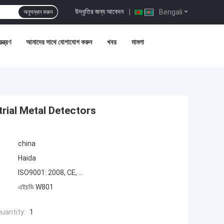
উদ্ধৃতির জন্য আবেদন
|
Bengali
অনুসন্ধান করুন
ন্ত্রণ
আমাদের সাথে যোগাযোগ করুন
খবর
মামলা
rial Metal Detectors
china
Haida
ISO9001: 2008, CE, ...
এইচডি W801
uantity:
1