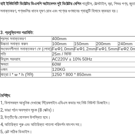
হাই ইমিউনিটি ডিটেক্টর ডিএসপি অটোমেশন সুই ডিটেক্টর মেশিন
গার্মেন্টস, টেক্সটাইল, ব্রা, শিশুর পণ্য, জ
সনাক্তকরণ, পণ্যগুলির ধাতব দূষণ রোধ এবং পণ্যের গুণমানের গ্যারান্টি হিসাবে ব্যবহৃত হয়।
3. প্রযুক্তিগত পরামিতি:
প্রস্থ সনাক্তকরণ
400mm
উচ্চতা সনাক্ত করুন
100mm
150mm
200mm
240mm
সংবেদনশীলতা সনাক্তকরণ ফে (লোহা)
FeΦ1.0mm
FeΦ1.2mm
FeΦ1.5mm
FeΦ2.0
গতি
25m / মিনিট
বিদ্যুৎ সরবরাহ
AC220V ± 10% 50Hz
ক্ষমতা
60W
ওজন
120KG
মাত্রা l * w * h (মিমি)
1250 * 800 * 850mm
বৈশিষ্ট্য:
1, বিলাসবহুল আধুনিক দেখাচ্ছে স্ট্রিমলাইন এবিএস কভার সহ নিউ নিউস্ট ডিজাইন।
2, ভাঙা পঠন অবস্থান সূচক (8 সেক্টর)।
3, উত্তীর্ণের যোগফল উপস্থিত হবে।
4, অতিরিক্ত পুরু এবং অতিরিক্ত পাতলা পরিদর্শন ফাংশন সহ।
5, বেল্ট সঠিক ডিভাইস।