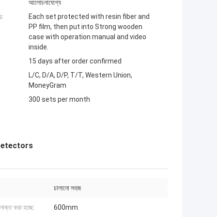
আলোচনাযোগ্য
s:
Each set protected with resin fiber and
PP film, then put into Strong wooden
case with operation manual and video
inside.
15 days after order confirmed
L/C, D/A, D/P, T/T, Western Union,
MoneyGram
300 sets per month
Detectors
চালানো সহজ
নাক্ত করা হচ্ছে:
600mm