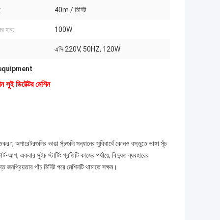
:
40m / মিনিট
র হার:
100W
এসি 220V, 50HZ, 120W
 equipment
 সুই ডিটেক্টর মেশিন
, অপারেটরগুলির ভাঙা সূঁচগুলি সন্ধানের সুবিধার্থে কোনও বস্তুতে ভাঙ্গা সূঁচ
টার্ট-আপ, একবার সুইচ স্টার্টিং প্রতিটি কাজের পর্যায়ে, বিদ্যুত ব্যবহারের
্দান্ত জনপ্রিয়তার পাঁচ মিনিট পরে মেশিনটি থামাতে সক্ষম।