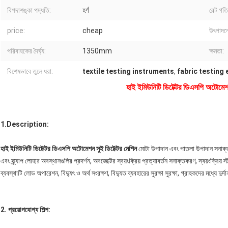
বিপদাশঙ্কা পদ্ধতি:
হর্ণ
বেল্ট গতি
price:
cheap
উৎপাদনে
পরিবাহকের দৈর্ঘ্য:
1350mm
ক্ষমতা:
বিশেষভাবে তুলে ধরা:
textile testing instruments
,
fabric testing
হাই ইমিউনিটি ডিটেক্টর ডিএসপি অটোমেশন
1.Description:
হাই ইমিউনিটি ডিটেক্টর ডিএসপি অটোমেশন সুই ডিটেক্টর মেশিন
মোটা উপাদান এবং পাতলা উপাদান সনাক্তকরণ
এবং স্ক্র্যাপ লোহার অবস্থানগুলির প্রদর্শন, অবজেক্টের স্বয়ংক্রিয় প্রত্যাবর্তন সনাক্তকরণ, স্বয়ংক্রিয় স্
ব্যবস্থাটি লোড অপারেশন, বিদ্যুৎ ও অর্থ সংরক্ষণ, বিদ্যুত ব্যবহারের সুরক্ষা সুরক্ষা, গ্রাহকদের মধ্যে দুর
2. প্রয়োগযোগ্য শিল্প: