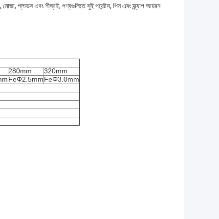
ুতা, মোজা, গ্লাভস এবং শীঘ্রই, পণ্যগুলিতে সুই পয়েন্টস, পিন এবং স্ক্র্যাপ আয়রন
280mm
320mm
mm
FeΦ2.5mm
FeΦ3.0mm