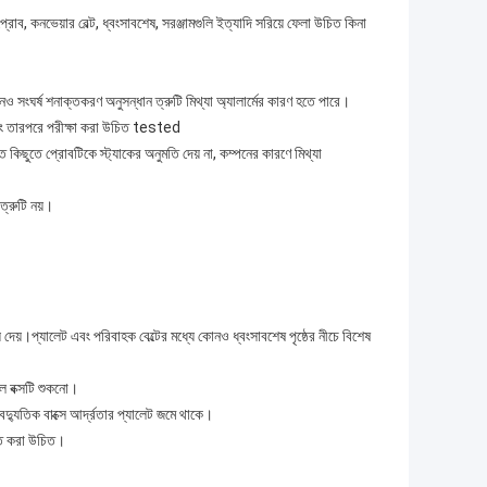
্রোব, কনভেয়ার বেল্ট, ধ্বংসাবশেষ, সরঞ্জামগুলি ইত্যাদি সরিয়ে ফেলা উচিত কিনা
ও সংঘর্ষ শনাক্তকরণ অনুসন্ধান ত্রুটি মিথ্যা অ্যালার্মের কারণ হতে পারে।
 এবং তারপরে পরীক্ষা করা উচিত tested
 কিছুতে প্রোবটিকে স্ট্যাকের অনুমতি দেয় না, কম্পনের কারণে মিথ্যা
ত্রুটি নয়।
িয়ে দেয়।প্যালেট এবং পরিবাহক বেল্টের মধ্যে কোনও ধ্বংসাবশেষ পৃষ্ঠের নীচে বিশেষ
োল বক্সটি শুকনো।
ৈদ্যুতিক বাক্সে আর্দ্রতার প্যালেট জমে থাকে।
ক্ত করা উচিত।