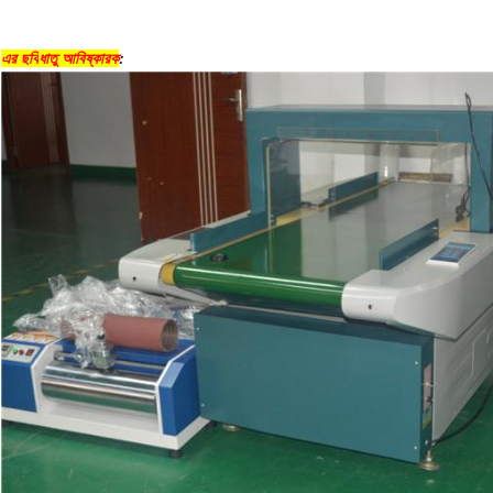
এর ছবি
ধাতু আবিষ্কারক
: