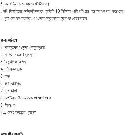
6, স্বয়ংক্রিয়ভাবে ফাংশন স্টার্টআপ।
,, ইপি ডিজাইনের অটিমেটিকভাবে প্রতিটি 10 ​​মিনিটের খালি রমিংয়ের পরে ফাংশন বন্ধ করে দেয়।
8, দৃষ্টি এবং শব্দ সতর্কতা, এবং স্বয়ংক্রিয়ভাবে ব্যাক ফাংশন চালানো।
রচনা কাঠামো
1, সনাক্তকরণ সেন্সর (অনুসন্ধান)
2, সার্কিট নিয়ন্ত্রণ ব্যবস্থা
3, বৈদ্যুতিক মেশিন
4. পরিবাহক বেল্ট
5, রাক
6, উইং হাউজিং
7, চালা চালা
8. অপটিকাল ইনফ্রারেড emitters
9, স্থির পা
10, একটি নিয়ন্ত্রণ প্যানেল
অপারেটিং পদ্ধতি