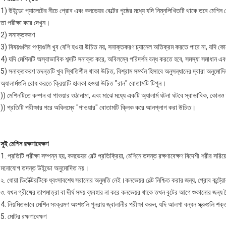
1) উইন্ডো প্যালেটের নীচে প্রোব এবং কনভেয়র বেল্টের পৃষ্ঠের মধ্যে যদি নিম্নলিখিতটি থাকে তবে মেশিন প
তা পরীক্ষা করে দেখুন।
2) সনাক্তকরণ
3) বিষয়গুলির পণ্যগুলি খুব বেশি হওয়া উচিত নয়, সনাক্তকরণ চ্যানেল অতিক্রম করতে পারে না, যদি কোন
4) যদি মেশিনটি অস্বাভাবিক শব্দটি সনাক্ত করে, অবিলম্বে পরিদর্শন বন্ধ করতে হবে, সমস্যা সমাধান
5) সনাক্তকরণ তদন্তটি খুব স্থিতিশীল থাকা উচিত, বিশ্রাম সমর্থন হিসাবে অনুসন্ধানের দ্বারা অনুমোদিত
অ্যালার্মগুলি রোধ করতে ক্রিয়াটি হালকা হওয়া উচিত "রান" বোতামটি টিপুন।
)) মেশিনটিতে কম্পন বা পাওয়ার ওঠানামা, এবং মাঝে মধ্যে একটি অ্যালার্ম ঘটনা ঘটবে স্বাভাবিক, কোনও 
)) প্রতিটি পরীক্ষার পরে অবিলম্বে "পাওয়ার" বোতামটি ক্লিক করে আনপ্লাগ করা উচিত।
সুই মেশিন রক্ষণাবেক্ষণ
1. প্রতিটি পরীক্ষা সম্পন্ন হয়, কনভেয়র বেল্ট প্রতিক্রিয়া, মেশিনে তদন্ত রক্ষণাবেক্ষণ বিদেশী শরীর সর
মনোযোগ তদন্ত উইন্ডো অনুমোদিত নয়।
২. ধোয়া ডিটেক্টরটিকে ধ্বংসাবশেষ সরানোর অনুমতি নেই।কনভেয়র বেল্ট নিশ্চিত করার জন্য, প্রোব কন্ট্র
৩. যখন গ্রীষ্মের তাপমাত্রা বা দীর্ঘ সময় ব্যবহার না করে কনভেয়র থাকে তখন বুটের আগে শুকানোর জন্য ব
4. নিয়মিতভাবে মেশিন সংক্রমণ অংশগুলি পুনরায় জ্বালানীর পরীক্ষা করুন, যদি আলগা বন্ধন স্ক্রুগুলি শ
5. মোটর রক্ষণাবেক্ষণ