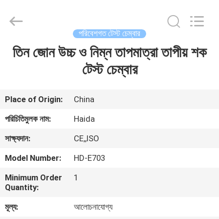
Guangdong
Haida
Equipment
Co.,
Ltd..
পরিবেশগত টেস্ট চেম্বার
All
Rights
Reserved.
তিন জোন উচ্চ ও নিম্ন তাপমাত্রা তাপীয় শক
বাড়ি
টেস্ট চেম্বার
পণ্য
Place of Origin:
China
ভিডিও
পরিচিতিমুলক নাম:
Haida
সাক্ষ্যদান:
CE,,ISO
ভিআর
Model Number:
HD-E703
শো
Minimum Order
1
Quantity:
আমাদের
মূল্য:
আলোচনাযোগ্য
সম্পর্কে