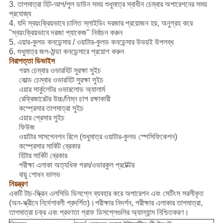
3. তাপমাত্রা হিট-আপ/পুল ডাউন সময় শুধুমাত্র স্বাধীন চেম্বার অপারেশনের সময়
প্রযোজ্য
4. যদি স্বয়ংক্রিয়ভাবে চালিত স্লাইডিং দরজার প্রয়োজন হয়, অনুগ্রহ করে
"স্বয়ংক্রিয়ভাবে দরজা প্যাকেজ" নির্বাচন করুন
5. এয়ার-কুলড কনডেন্সার / ওয়াটার-কুলড কনডেন্সার উভয়ই উপলব্ধ
6. শুধুমাত্র জল-ঠান্ডা কনডেন্সারে প্রয়োগ করুন
নিরাপত্তা ডিভাইস
গরম চেম্বার ওভারহিট সুরক্ষা সুইচ
কোল্ড চেম্বার ওভারহিট সুরক্ষা সুইচ
এয়ার সার্কুলেটর ওভারলোড অ্যালার্ম
রেফ্রিজারেটর উচ্চ/নিম্ন চাপ রক্ষাকারী
কম্প্রেসার তাপমাত্রা সুইচ
এয়ার প্রেসার সুইচ
ফিউজ
ওয়াটার সাসপেনশন রিলে (শুধুমাত্র ওয়াটার-কুলড স্পেসিফিকেশন)
কম্প্রেসার সার্কিট ব্রেকার
হিটার সার্কিট ব্রেকার
পরীক্ষা এলাকা অত্যধিক গরম/ওভারকুল প্রটেক্টর
বায়ু শোধন ভালভ
নিয়ন্ত্রণ
একটি টাচ-স্ক্রিন এলসিডি ডিসপ্লে ব্যবহার করে অপারেশন এবং সেটিংস সরলীকৃত
(অন-স্ক্রীনে নির্দেশাবলী প্রদর্শিত)।পরীক্ষার নিদর্শন, পরীক্ষার এলাকার তাপমাত্রা,
তাপমাত্রা চক্র এবং প্রবণতা গ্রাফ ডিসপ্লেগুলির অ্যাল্যান্স নিশ্চিতকরণ।