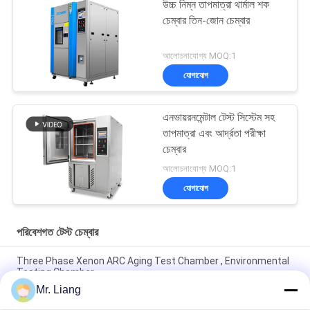
উচ্চ নিম্ন তাপমাত্রা থার্মাল শক
চেম্বার তিন-জোন চেম্বার
আলোচনাযোগ্য MOQ:1
যোগাযোগ
এনভায়রনমেন্টাল টেস্ট সিস্টেম সহ
তাপমাত্রা এবং আর্দ্রতা পরীক্ষা
চেম্বার
আলোচনাযোগ্য MOQ:1
যোগাযোগ
পরিবেশগত টেস্ট চেম্বার
Three Phase Xenon ARC Aging Test Chamber , Environmental
Testing Chamber
Mr. Liang
CE সার্টিফিকেটেড তাপমাত্রা তাপীয় শক এনভায়রনমেন্টাল টেস্ট চেম্বার AC380V