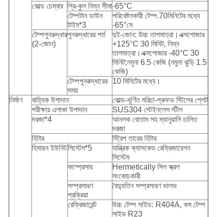
কোল্ড চেম্বার
প্রি-কুল নিম্ন সীমা
-65°C
টেম্পটান ডাউন
পরিবেষ্টনকারী টেম্প.70মিনিটের মধ্যে
টাইম*3
-65°সে
টেম্পপুনরুদ্ধার
পুনরুদ্ধারের শর্ত
দুই-জোন: উচ্চ তাপমাত্রা।এক্সপোজার
(2-জোন)
+125°C 30 মিনিট, নিম্ন
তাপমাত্রা।এক্সপোজার -40°C 30
মিনিট;নমুনা 6.5 কেজি (নমুনা ঝুড়ি 1.5
কেজি)
টেম্পপুনরুদ্ধারের
10 মিনিটের মধ্যে।
সময়
নির্মাণ
বাহ্যিক উপাদান
কোল্ড-ঘূর্ণিত মরিচা-প্রুফড স্টিলের প্লেট
পরীক্ষার এলাকা উপাদান
SUS304 স্টেইনলেস স্টীল
দরজা*4
আনলক বোতাম সহ ম্যানুয়ালি চালিত
দরজা
হিটার
স্ট্রিপ তারের হিটার
হিমায়ন ইউনিট
সিস্টেম*5
যান্ত্রিক ক্যাসকেড রেফ্রিজারেশন
সিস্টেম
কম্প্রেসার
Hermetically সিল স্ক্রল
সংকোচকারী
সম্প্রসারণ
বৈদ্যুতিন সম্প্রসারণ ভালভ
প্রক্রিয়া
রেফ্রিজারেন্ট
উচ্চ টেম্প সাইড: R404A, কম টেম্প
সাইড R23