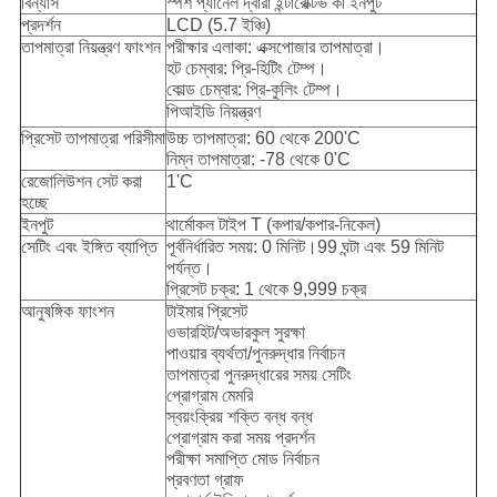
বিন্যাস
স্পর্শ প্যানেল দ্বারা ইন্টারেক্টিভ কী ইনপুট
প্রদর্শন
LCD (5.7 ইঞ্চি)
তাপমাত্রা নিয়ন্ত্রণ ফাংশন
পরীক্ষার এলাকা: এক্সপোজার তাপমাত্রা।
হট চেম্বার: প্রি-হিটিং টেম্প।
কোল্ড চেম্বার: প্রি-কুলিং টেম্প।
পিআইডি নিয়ন্ত্রণ
প্রিসেট তাপমাত্রা পরিসীমা
উচ্চ তাপমাত্রা: 60 থেকে 200'C
নিম্ন তাপমাত্রা: -78 থেকে 0'C
রেজোলিউশন সেট করা
1'C
হচ্ছে
ইনপুট
থার্মোকল টাইপ T (কপার/কপার-নিকেল)
সেটিং এবং ইঙ্গিত ব্যাপ্তি
পূর্বনির্ধারিত সময়: 0 মিনিট।99 ঘন্টা এবং 59 মিনিট
পর্যন্ত।
প্রিসেট চক্র: 1 থেকে 9,999 চক্র
আনুষঙ্গিক ফাংশন
টাইমার প্রিসেট
ওভারহিট/অভারকুল সুরক্ষা
পাওয়ার ব্যর্থতা/পুনরুদ্ধার নির্বাচন
তাপমাত্রা পুনরুদ্ধারের সময় সেটিং
প্রোগ্রাম মেমরি
স্বয়ংক্রিয় শক্তি বন্ধ বন্ধ
প্রোগ্রাম করা সময় প্রদর্শন
পরীক্ষা সমাপ্তি মোড নির্বাচন
প্রবণতা গ্রাফ