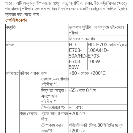
পারে। এটি অন্যান্য উপকরণের মধ্যে ধাতু, প্লাস্টিক, রাবার, ইলেকট্রনিক্সের ক্ষেত্রে
প্রযোজ্য।পরীক্ষার ফলাফল পণ্যের উন্নতির জন্য একটি রেফারেন্স বা ভিত্তি হিসাবে
ব্যবহার করা যেতে পারে।
স্পেসিফিকেশন
পদ্ধতি
ড্যাম্পার সুইচিং এর মাধ্যমে দুই-জোন
পরীক্ষা
তিন-জোন চেম্বার
মডেল
HD-
HD-E703-
কাস্টমাইজড
E703-
100A/HD-
50A/HD-
E703-
E703-
100W
50W
কর্মক্ষমতা
পরীক্ষা এলাকা
রুক্ষ
+60~ থেকে +200°C
মেজাজ.এক্সপোজার
পরিসীমা *1
নিম্ন তাপমাত্রা।
-65 থেকে 0 °সে
এক্সপোজার
পরিসীমা *1
টেম্পওঠানামা *2
±1.8°C
গরম চেম্বার
প্রাক-তাপ উপরের
+200°সে
সীমা
টেম্পগরম করার
পরিবেষ্টনকারী টেম্প.30মিনিটের মধ্যে
সময়*3
+200°সে