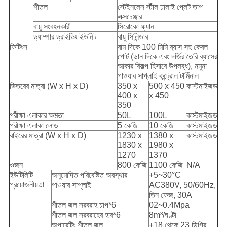
শীতল
স্টেইনলেস স্টীল ঢালাই প্লেট তাপ
এক্সচেঞ্জার
বায়ু সংবহনকারী
সিরোকো ফ্যান
ড্যাম্পার ড্রাইভিং ইউনিট
বায়ু সিলিন্ডার
ফিটিংস
বাম দিকে 100 মিমি ব্যাস সহ কেবল
পোর্ট (ডান দিকে এবং দর্জির তৈরি ব্যাসের
আকার বিকল্প হিসাবে উপলব্ধ), নমুনা
পাওয়ার সাপ্লাই কন্ট্রোল টার্মিনাল
ভিতরের মাত্রা (W x H x D)
350 x
500 x 450
কাস্টমাইজড
400 x
x 450
350
পরীক্ষা এলাকার ক্ষমতা
50L
100L
কাস্টমাইজড
পরীক্ষা এলাকা লোড
5 কেজি
10 কেজি
কাস্টমাইজড
বাইরের মাত্রা (W x H x D)
1230 x
1380 x
কাস্টমাইজড
1830 x
1980 x
1270
1370
ওজন
800 কেজি
1100 কেজি
N/A
ইউটিলিটি
অনুমোদিত পরিবেষ্টিত অবস্থার
+5~30°C
প্রয়োজনীয়তা
পাওয়ার সাপ্লাই
AC380V, 50/60Hz,
তিন ফেজ, 30A
শীতল জল সরবরাহ চাপ*6
02~0.4Mpa
শীতল জল সরবরাহের হার*6
8m³/ঘণ্টা
অপারেটিং শীতল জল
+18 থেকে 23 ডিগ্রি