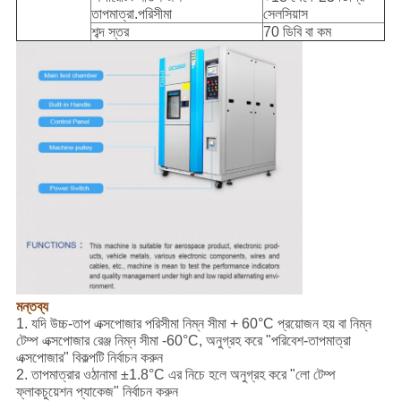
তাপমাত্রা.পরিসীমা
সেলসিয়াস
শব্দ স্তর
70 ডিবি বা কম
মন্তব্য
1. যদি উচ্চ-তাপ এক্সপোজার পরিসীমা নিম্ন সীমা + 60°C প্রয়োজন হয় বা নিম্ন
টেম্প এক্সপোজার রেঞ্জ নিম্ন সীমা -60°C, অনুগ্রহ করে "পরিবেশ-তাপমাত্রা
এক্সপোজার" বিকল্পটি নির্বাচন করুন
2. তাপমাত্রার ওঠানামা ±1.8°C এর নিচে হলে অনুগ্রহ করে "লো টেম্প
ফ্লাকচুয়েশন প্যাকেজ" নির্বাচন করুন