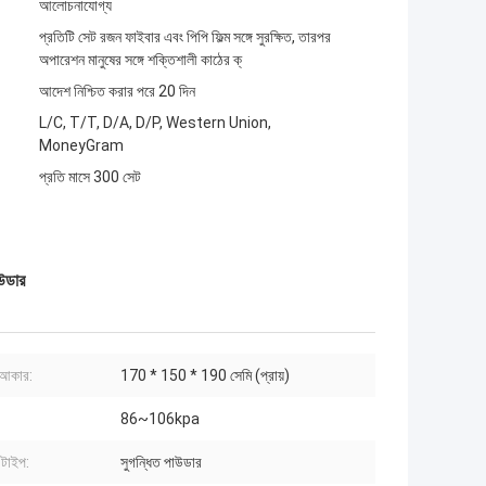
আলোচনাযোগ্য
প্রতিটি সেট রজন ফাইবার এবং পিপি ফিল্ম সঙ্গে সুরক্ষিত, তারপর
অপারেশন মানুষের সঙ্গে শক্তিশালী কাঠের ক্
আদেশ নিশ্চিত করার পরে 20 দিন
L/C, T/T, D/A, D/P, Western Union,
MoneyGram
প্রতি মাসে 300 সেট
াউডার
 আকার:
170 * 150 * 190 সেমি (প্রায়)
86~106kpa
 টাইপ:
সুগন্ধিত পাউডার