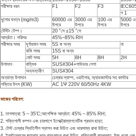
পরীক্ষার ধরন
F1
F2
F3
IEC60
গ 1
ধুলোর ঘনত্ব (mg/m3)
60000 এর
3000 এর
100 এর
5000 এ
উপরে
উপরে
উপরে
উপরে
টেস্টিং টেম্প।
20 °সে ±15 °সে
আর্দ্রতা। পরিসর
45%~85% RH
পরীক্ষার সময়
ঘূর্ণায়মান সময়
5S বা অন্য
না
বাকি সময়
15S বা অন্য
মোট সময়
5H
8H
8H
2H
উপাদান
বাহ্যিক
SUS#304+পাউডার লেপা
অভ্যন্তরীণ
SUS#304
অন্যান্য উপাদান
চেম্বার ল্যাম্প, ওয়াইপার, অ্যাডজাস্টার সহ কাস্টার
শক্তির উৎস (KW)
AC 1Ψ 220V 60/50Hz 4KW
কাজের পরিবেশ:
1. তাপমাত্রা: 5 ~ 35'C;আপেক্ষিক আর্দ্রতা: 45% ~ 85% RH;
2. শক্তিশালী কম্পন এবং চারপাশে ইলেক্ট্রোম্যাগনেটিক প্রভাব ছাড়া;
3. টেস্ট চেম্বার স্থিতিশীল স্থাপন করা উচিত এবং ভারসাম্য রাখা উচিত;
4. ইনস্টলেশনের জায়গায় ভাল বায়ুচলাচল রাখা উচিত, শক্তিশালী বায়ুপ্রবাহ, উচ্চ ধুলো এবং