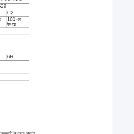
529
C2
র
100 এর
উপরে
6H
 ক্ষয়কারী উপাদান ছাড়াই।