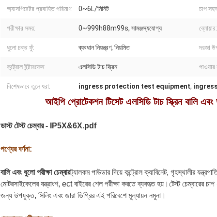
অ্যাসপিরেটর প্রবাহিত পরিমাণ:
0~6L/মিনিট
চাপ সহ
পরীক্ষার সময়:
0~999h88m99s, সামঞ্জস্যযোগ্য
ব্লোয়ার:
ধুলো চক্র ফুঁ:
ব্যবধান নিয়ন্ত্রণ, নিয়মিত
দরজা উপ
কন্ট্রোল ইন্টারফেস:
এলসিডি টাচ স্ক্রিন
পাওয়ার 
বিশেষভাবে তুলে ধরা:
ingress protection test equipment
,
ingress
আইপি প্রোটেকশন টিসেট এলসিডি টাচ স্ক্রিন বালি এবং ডা
ডাস্ট টেস্ট চেম্বার - IP5X&6X.pdf
পণ্যের বর্ণনা:
বালি এবং ধুলো পরীক্ষা চেম্বার
ট্যালকম পাউডার দিয়ে কন্ট্রোল ক্যাবিনেট, গৃহস্থালীর যন্ত্রপ
মোটরসাইকেলের যন্ত্রাংশ, ect বাইরের শেল পরীক্ষা করতে ব্যবহৃত হয়।টেস্ট চেম্বারের চাপ 
জন্য উপযুক্ত, সিলিং এবং জারা ডিগ্রির এই পরিবেশে মূল্যায়ন নমুনা।