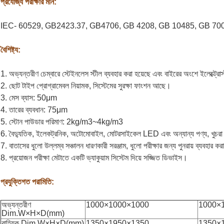
প্রযোজ্য পরীক্ষার মান:
IEC- 60529, GB2423.37, GB4706, GB 4208, GB 10485, GB 700
বৈশিষ্ট্য:
1. অভ্যন্তরীণ চেম্বারে স্টেইনলেস স্টীল ব্যবহার করা হয়েছে এবং বাইরের অংশে ইলেক্ট্রোস্
2. ছোট টাইপ প্রোগ্রামেবল নিয়ামক, সিস্টেমের সুরক্ষা ফাংশন আছে।
3. মেস ব্যাস: 50μm
4. তারের ব্যবধান: 75μm
5. স্টোন পাউডার পরিমাণ: 2kg/m3~4kg/m3
6. বৈদ্যুতিক, ইলেকট্রনিক, অটোমোবাইল, মোটরসাইকেল LED এবং অন্যান্য পণ্য, খুচরা যন্
7. বাতাসের ধুলো উল্লম্ব সঞ্চালন ধারণকারী সরঞ্জাম, ধুলো পরীক্ষার জন্য পুনরায় ব্যবহার ক
8. প্রয়োজন পরীক্ষা মেটাতে একটি ভ্যাকুয়াম সিস্টেম দিয়ে সজ্জিত ডিভাইস।
প্রযুক্তিগত পরামিতি:
অভ্যন্তরীণ
1000×1000×1000
1000×
Dim.W×H×D(mm)
বাহ্যিক Dim.W×H×D(mm)
1350×1950×1350
1350×