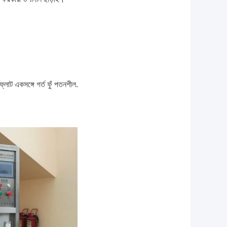
লোট একসঙ্গে গর্ত ফুঁ পতনশীল.