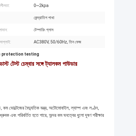
নশীলতা:
0~2kpa
কেন্দ্রাতিগ পাখা
াদান:
টেম্পারিং গ্লাস
সাপ্লাই:
AC380V, 50/60Hz, তিন ফেজ
 protection testing
স্ট টেস্ট চেম্বার সঙ্গে ট্যালকম পাউডার
াতি, কম ভোল্টেজের বৈদ্যুতিক যন্ত্র, অটোমোবাইল, ল্যাম্প এবং লণ্ঠন,
ধ্রুবক এবং পরিবর্তিত হতে পারে, অন্দর কম ঘনত্বের ধুলো দূষণ পরীক্ষার