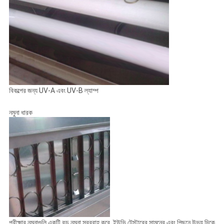
বিকল্পের জন্য UV-A এবং UV-B ল্যাম্প
নমুনা ধারক
পরীক্ষার নমুনাগুলি একটি বড় নমুনা সরবরাহ করে, ইউভি টেস্টারের সামনের এবং পিছনে উভয় দিকে