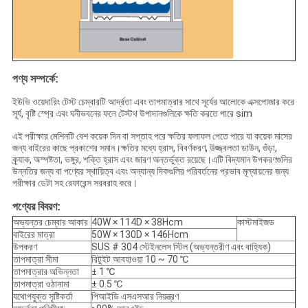
পণ্য সম্পর্কে:
ইউভি ওয়েদারিং টেস্ট চেম্বারটি আর্দ্রতা এবং তাপমাত্রার সাথে সূর্যের আলোকে এক্সপোজার করে
সূর্য, বৃষ্টি স্প্রে এবং ঘনীভবনের ফলে টেস্টথ উপাদানগুলিকে ক্ষতি করতে পারে sim
এই পরীক্ষার মেশিনটি বেশ কয়েক দিন বা সপ্তাহ পরে ক্ষতির ফলাফল পেতে পারে যা কয়েক মাসের
জন্য বাইরের কাছে প্রকাশের সমান।ক্ষতির মধ্যে হ্রাস, বিবর্ণকরণ, উজ্জ্বলতা ডাউন, গুঁড়া,
ক্র্যাক, অস্পষ্টতা, ভঙ্গুর, শক্তি হ্রাস এবং জারণ অন্তর্ভুক্ত রয়েছে।এটি বিদ্যমান উপকরণগুলির
উন্নতির জন্য বা পণ্যের স্থায়িত্ব এবং অন্যান্য দিকগুলির পরিবর্তনের প্রভাব মূল্যায়নের জন্য
পরীক্ষার ডেটা সহ রেফারেন্স সরবরাহ করে।
পণ্যের বিবরণ:
অভ্যন্তর চেম্বার আকার
40W × 114D × 38Hcm
কাস্টমাইজড
বাইরের মাত্রা
50W × 130D × 146Hcm
উপকরণ
SUS # 304 স্টেইনলেস স্টিল (অভ্যন্তরীণ এবং বাহ্যিক)
তাপমাত্রা সীমা
রিটুইট আবহাওয়া 10 ~ 70 ℃
তাপমাত্রার অভিন্নতা
± 1 ℃
তাপমাত্রা ওঠানামা
± 0.5 ℃
যথোপযুক্ত সৃষ্টিকর্তা
পিআইডি এসএসআর নিয়ন্ত্রণ