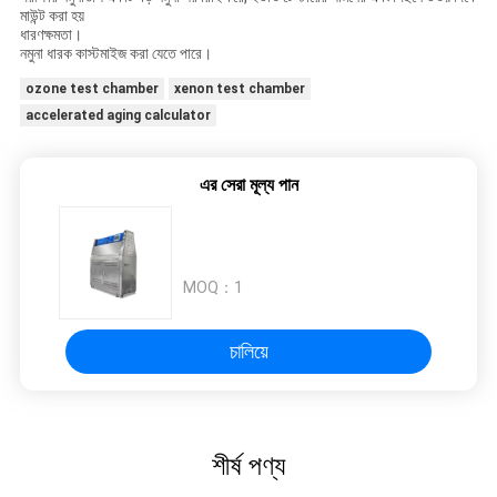
মাউন্ট করা হয়
ধারণক্ষমতা।
নমুনা ধারক কাস্টমাইজ করা যেতে পারে।
ozone test chamber
xenon test chamber
accelerated aging calculator
এর সেরা মূল্য পান
MOQ：
1
চালিয়ে
শীর্ষ পণ্য