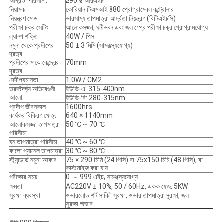
আর্দ্রতা পরিসীমা:
≥90% আরএইচ
নিয়ামক
কোরিয়ান টিএমআই 880 প্রোগ্রামেবল কন্ট্রোলার
নিয়ন্ত্রণ মোড
ভারসাম্য তাপমাত্রা আর্দ্রতা নিয়ন্ত্রণ (বিটিএইচসি)
পরীক্ষা চক্র সেটিং
আলোকসজ্জা, ঘনীভবন এবং জল স্প্রে পরীক্ষা চক্র প্রোগ্রামযোগ্য
ল্যাম্প শক্তি
40W / পিস
নমুনা থেকে প্রদীপের
50 ± 3 মিমি (সামঞ্জস্যযোগ্য)
দূরত্ব
প্রদীপের মাঝে কেন্দ্রের
70mm
দূরত্ব
দেদীপ্যমানতা
1.0W / CM2
তরঙ্গদৈর্ঘ্য অতিবেগুনী
ইউভি-এ: 315-400nm
আলো
ইউভি-বি: 280-315nm
প্রদীপ জীবনকাল
1600hrs
কার্যকর বিকিরণ ক্ষেত্র
640 × 1140mm
আলোকসজ্জা তাপমাত্রা
50 ℃ ~ 70 ℃
পরিসীমা
ঘন তাপমাত্রা পরিসীমা
40 ℃ ~ 60 ℃
কালো প্যানেল তাপমাত্রা
30 ℃ ~ 80 ℃
স্ট্যান্ডার্ড নমুনা আকার
75 × 290 মিমি (24 পিসি) বা 75x150 মিমি (48 পিসি), বা
কাস্টমাইজ করা যায়
পরীক্ষার সময়
0 ～ 999 এইচ, সামঞ্জস্যযোগ্য
ক্ষমতা
AC220V ± 10%, 50 / 60Hz, একক ফেজ, 5KW
সুরক্ষা ব্যবস্থা
ওভারলোড শর্ট সার্কিট সুরক্ষা, ওভার তাপমাত্রা সুরক্ষা, জল
সুরক্ষা অভাব