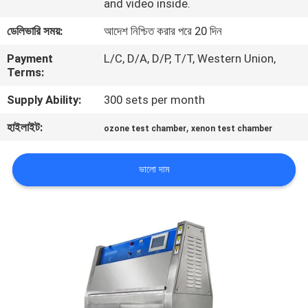
and video inside.
ডেলিভারি সময়:
আদেশ নিশ্চিত করার পরে 20 দিন
কারখানা
পরিদর্শন
Payment
L/C, D/A, D/P, T/T, Western Union,
Terms:
Supply Ability:
300 sets per month
গুণমান
নিয়ন্ত্রণ
হাইলাইট:
,
ozone test chamber
xenon test chamber
আমাদের
ভালো দাম
সাথে
যোগাযোগ
করুন
খবর