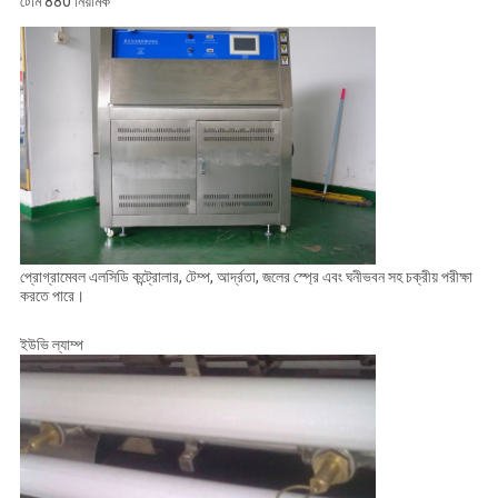
টেমি 880 নিয়ামক
প্রোগ্রামেবল এলসিডি কন্ট্রোলার, টেম্প, আর্দ্রতা, জলের স্প্রে এবং ঘনীভবন সহ চক্রীয় পরীক্ষা
করতে পারে।
ইউভি ল্যাম্প