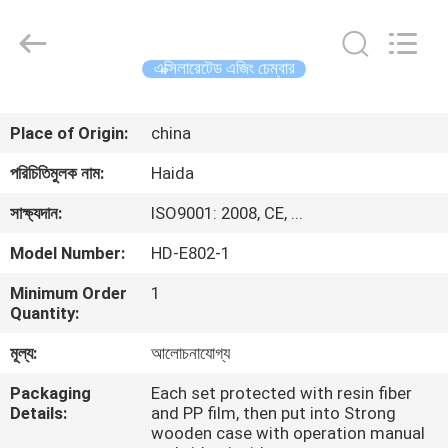
Guangdong
Haida
Equipment
Co.,
Ltd..
এক্সিলারেটেড এজিং চেম্বার
All
Rights
Reserved.
বাড়ি
Place of Origin:
china
পণ্য
পরিচিতিমুলক নাম:
Haida
সাক্ষ্যদান:
ISO9001: 2008, CE, ...
ভিডিও
Model Number:
HD-E802-1
Minimum Order
1
ভিআর
Quantity:
শো
মূল্য:
আলোচনাযোগ্য
Packaging
Each set protected with resin fiber
আমাদের
Details:
and PP film, then put into Strong
সম্পর্কে
wooden case with operation manual