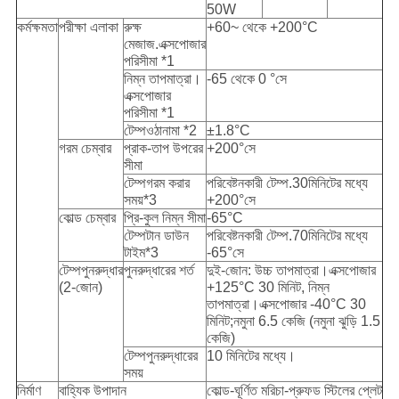
50W
কর্মক্ষমতা
পরীক্ষা এলাকা
রুক্ষ
+60~ থেকে +200°C
মেজাজ.এক্সপোজার
পরিসীমা *1
নিম্ন তাপমাত্রা।
-65 থেকে 0 °সে
এক্সপোজার
পরিসীমা *1
টেম্পওঠানামা *2
±1.8°C
গরম চেম্বার
প্রাক-তাপ উপরের
+200°সে
সীমা
টেম্পগরম করার
পরিবেষ্টনকারী টেম্প.30মিনিটের মধ্যে
সময়*3
+200°সে
কোল্ড চেম্বার
প্রি-কুল নিম্ন সীমা
-65°C
টেম্পটান ডাউন
পরিবেষ্টনকারী টেম্প.70মিনিটের মধ্যে
টাইম*3
-65°সে
টেম্পপুনরুদ্ধার
পুনরুদ্ধারের শর্ত
দুই-জোন: উচ্চ তাপমাত্রা।এক্সপোজার
(2-জোন)
+125°C 30 মিনিট, নিম্ন
তাপমাত্রা।এক্সপোজার -40°C 30
মিনিট;নমুনা 6.5 কেজি (নমুনা ঝুড়ি 1.5
কেজি)
টেম্পপুনরুদ্ধারের
10 মিনিটের মধ্যে।
সময়
নির্মাণ
বাহ্যিক উপাদান
কোল্ড-ঘূর্ণিত মরিচা-প্রুফড স্টিলের প্লেট