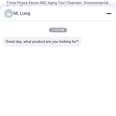
Three Phase Xenon ARC Aging Test Chamber , Environmental
Testing Chamber
Mr. Liang
CE সার্টিফিকেটেড তাপমাত্রা তাপীয় শক এনভায়রনমেন্টাল টেস্ট চেম্বার AC380V
50/60Hz
2:15 PM
PID Intelligent Adjust Environment Test Chamber Constant
Temperature Humidity
Good day, what product are you looking for?
সব
ল্যাব টেস্ট মেশিন
পরিবেশগত টেস্ট চেম্বার
প্রসার্য পরীক্ষা মেশিন
কম্পন শেকার টেবিল সিস্টেম
জ্বলনযোগ্যতা পরীক্ষার 
তাপমাত্রা আর্দ্রতা চেম্বার
সরঞ্জাম
এক্সিলারেটেড এজিং চেম্বার
আইপি টেস্ট যন্ত্রপাতি