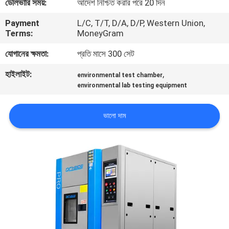
ডেলিভারি সময়:
আদেশ নিশ্চিত করার পরে 20 দিন
Payment
L/C, T/T, D/A, D/P, Western Union,
কারখানা
Terms:
MoneyGram
পরিদর্শন
যোগানের ক্ষমতা:
প্রতি মাসে 300 সেট
হাইলাইট:
,
গুণমান
environmental test chamber
environmental lab testing equipment
নিয়ন্ত্রণ
ভালো দাম
আমাদের
সাথে
যোগাযোগ
করুন
খবর