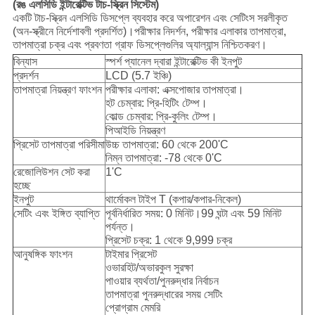
(রঙ এলসিডি ইন্টারেক্টিভ টাচ-স্ক্রিন সিস্টেম)
একটি টাচ-স্ক্রিন এলসিডি ডিসপ্লে ব্যবহার করে অপারেশন এবং সেটিংস সরলীকৃত
(অন-স্ক্রীনে নির্দেশাবলী প্রদর্শিত)।পরীক্ষার নিদর্শন, পরীক্ষার এলাকার তাপমাত্রা,
তাপমাত্রা চক্র এবং প্রবণতা গ্রাফ ডিসপ্লেগুলির অ্যাল্যান্স নিশ্চিতকরণ।
বিন্যাস
স্পর্শ প্যানেল দ্বারা ইন্টারেক্টিভ কী ইনপুট
প্রদর্শন
LCD (5.7 ইঞ্চি)
তাপমাত্রা নিয়ন্ত্রণ ফাংশন
পরীক্ষার এলাকা: এক্সপোজার তাপমাত্রা।
হট চেম্বার: প্রি-হিটিং টেম্প।
কোল্ড চেম্বার: প্রি-কুলিং টেম্প।
পিআইডি নিয়ন্ত্রণ
প্রিসেট তাপমাত্রা পরিসীমা
উচ্চ তাপমাত্রা: 60 থেকে 200'C
নিম্ন তাপমাত্রা: -78 থেকে 0'C
রেজোলিউশন সেট করা
1'C
হচ্ছে
ইনপুট
থার্মোকল টাইপ T (কপার/কপার-নিকেল)
সেটিং এবং ইঙ্গিত ব্যাপ্তি
পূর্বনির্ধারিত সময়: 0 মিনিট।99 ঘন্টা এবং 59 মিনিট
পর্যন্ত।
প্রিসেট চক্র: 1 থেকে 9,999 চক্র
আনুষঙ্গিক ফাংশন
টাইমার প্রিসেট
ওভারহিট/অভারকুল সুরক্ষা
পাওয়ার ব্যর্থতা/পুনরুদ্ধার নির্বাচন
তাপমাত্রা পুনরুদ্ধারের সময় সেটিং
প্রোগ্রাম মেমরি