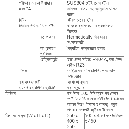
পরীক্ষার এলাকা উপাদান
SUS304 স্টেইনলেস স্টীল
দরজা*4
আনলক বোতাম সহ ম্যানুয়ালি চালিত
দরজা
হিটার
স্ট্রিপ তারের হিটার
হিমায়ন ইউনিট
সিস্টেম*5
যান্ত্রিক ক্যাসকেড রেফ্রিজারেশন
সিস্টেম
কম্প্রেসার
Hermetically সিল স্ক্রল
সংকোচকারী
সম্প্রসারণ
বৈদ্যুতিন সম্প্রসারণ ভালভ
প্রক্রিয়া
রেফ্রিজারেন্ট
উচ্চ টেম্প সাইড: R404A, কম টেম্প
সাইড R23
শীতল
স্টেইনলেস স্টীল ঢালাই প্লেট তাপ
এক্সচেঞ্জার
বায়ু সংবহনকারী
সিরোকো ফ্যান
ড্যাম্পার ড্রাইভিং ইউনিট
বায়ু সিলিন্ডার
ফিটিংস
বাম দিকে 100 মিমি ব্যাস সহ কেবল
পোর্ট (ডান দিকে এবং দর্জির তৈরি ব্যাসের
আকার বিকল্প হিসাবে উপলব্ধ), নমুনা
পাওয়ার সাপ্লাই কন্ট্রোল টার্মিনাল
ভিতরের মাত্রা (W x H x D)
350 x
500 x 450
কাস্টমাইজড
400 x
x 450
350