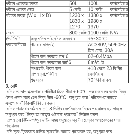
পরীক্ষা এলাকার ক্ষমতা
50L
100L
কাস্টমাইজড
পরীক্ষা এলাকা লোড
5 কেজি
10 কেজি
কাস্টমাইজড
বাইরের মাত্রা (W x H x D)
1230 x
1380 x
কাস্টমাইজড
1830 x
1980 x
1270
1370
ওজন
800 কেজি
1100 কেজি
N/A
ইউটিলিটি
অনুমোদিত পরিবেষ্টিত অবস্থার
+5~30°C
প্রয়োজনীয়তা
পাওয়ার সাপ্লাই
AC380V, 50/60Hz,
তিন ফেজ, 30A
শীতল জল সরবরাহ চাপ*6
02~0.4Mpa
শীতল জল সরবরাহের হার*6
8m³/ঘণ্টা
অপারেটিং শীতল জল
+18 থেকে 23 ডিগ্রি
তাপমাত্রা.পরিসীমা
সেলসিয়াস
শব্দ স্তর
70 ডিবি বা কম
3. নোট
.যদি উচ্চ-তাপ এক্সপোজার পরিসীমা নিম্ন সীমা + 60°C প্রয়োজন হয় অথবা নিম্ন
টেম্প এক্সপোজার রেঞ্জ নিম্ন সীমা -60°C, অনুগ্রহ করে "পরিবেশ-তাপমাত্রা
এক্সপোজার" বিকল্পটি নির্বাচন করুন
.যদি তাপমাত্রার ওঠানামা ±1.8 ডিগ্রি সেলসিয়াসের নিচের প্রয়োজন হয় তাহলে
অনুগ্রহ করে "নিম্ন তাপমাত্রা ওঠানামা প্যাকেজ" নির্বাচন করুন
.তাপমাত্রা হিট-আপ/পুল ডাউন সময় শুধুমাত্র স্বাধীন চেম্বার অপারেশনের সময়
প্রযোজ্য
.যদি স্বয়ংক্রিয়ভাবে চালিত স্লাইডিং দরজার প্রয়োজন হয়, অনুগ্রহ করে