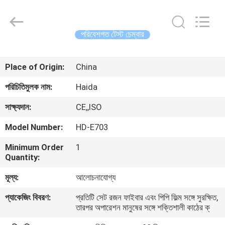
Guangdong
Haida
Equipment
Co.,
Ltd..
পরিবেশগত টেস্ট চেম্বার
All
Rights
Reserved.
বাড়ি
Place of Origin:
China
পণ্য
পরিচিতিমুলক নাম:
Haida
সাক্ষ্যদান:
CE,,ISO
ভিডিও
Model Number:
HD-E703
Minimum Order
1
ভিআর
Quantity:
শো
মূল্য:
আলোচনাযোগ্য
প্যাকেজিং বিবরণ:
প্রতিটি সেট রজন ফাইবার এবং পিপি ফিল্ম সঙ্গে সুরক্ষিত,
আমাদের
তারপর অপারেশন মানুষের সঙ্গে শক্তিশালী কাঠের ক্
সম্পর্কে