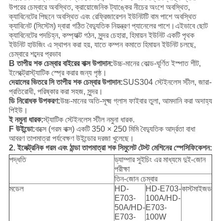
উপরের চেম্বারে অবস্থিত, ক্রায়োজেনিক ট্যাঙ্কের নীচের অংশে অবস্থিত,
ক্যাবিনেটের পিছনে অবস্থিত এবং রেফ্রিজারেশন ইউনিটটি বাম পাশে অবস্থিত
ক্যাবিনেট (সিস্টেম) দ্বারা গঠিত বৈদ্যুতিক নিয়ন্ত্রণ প্যানেলের পাশে।এইভাবে ছোট
ক্যাবিনেটের পদচিহ্ন, কম্প্যাক্ট গঠন, সুন্দর চেহারা, হিমায়ন ইউনিট একটি পৃথক
ইউনিট হাউজিং এ স্থাপন করা হয়, যাতে কম্পন কমাতে হিমায়ন ইউনিট চলছে,
চেম্বারে শব্দের প্রভাব
B তাপীয় শক চেম্বার বাইরের বাক্স উপাদান:
উচ্চ-মানের কোল্ড-ঘূর্ণিত ইস্পাত শীট,
ইলেক্ট্রোস্ট্যাটিক স্প্রে করার জন্য পৃষ্ঠ।
দেয়ালের ভিতরে সি তাপীয় শক চেম্বার উপাদান:
SUS304 স্টেইনলেস স্টীল, জারা-
প্রতিরোধী, পরিষ্কার করা সহজ, সুন্দর।
ডি নিরোধক উপকরণ:
উচ্চ-মানের অতি-সূক্ষ্ম গ্লাস ফাইবার তুলা, আমদানি করা অদাহ্য
পিইউ।
ই নমুনা ধারক:
স্ট্যাটিক স্টেইনলেস স্টীল নমুনা ধারক.
F উইন্ডো:
বাক্সে (গরম বাক্স) একটি 350 × 250 মিমি বৈদ্যুতিক আর্দ্রতা বাধা
আবরণ তাপমাত্রা পর্যবেক্ষণ উইন্ডোর দরজা খুলেছে।
2. ইলেক্ট্রনিক গরম এবং ঠান্ডা তাপমাত্রা শক সিমুলেট টেস্ট মেশিনের স্পেসিফিকেশন:
পদ্ধতি
ড্যাম্পার সুইচিং এর মাধ্যমে দুই-জোন
পরীক্ষা
তিন-জোন চেম্বার
মডেল
HD-
HD-E703-
কাস্টমাইজড
E703-
100A/HD-
50A/HD-
E703-
E703-
100W