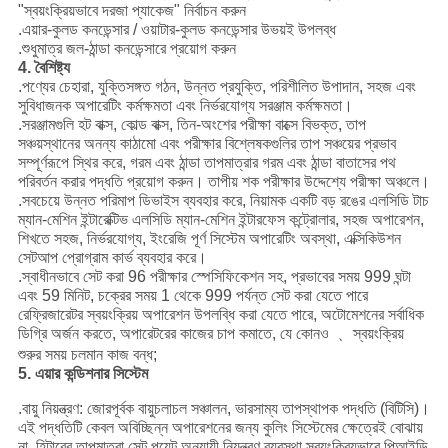
"স্বয়ংক্রিয়ভাবে দরজা প্যাকেজ" নির্বাচন করুন
.এয়ার-কুলড কনডেন্সার / ওয়াটার-কুলড কনডেন্সার উভয়ই উপলব্ধ
.শুধুমাত্র জল-ঠান্ডা কনডেন্সারে প্রয়োগ করুন
4. বৈশিষ্ট্য
.পণ্যের চেহারা, যুক্তিসঙ্গত গঠন, উন্নত প্রযুক্তি, পরিশীলিত উপাদান, সহজ এবং
সুবিধাজনক অপারেটিং কর্মক্ষমতা এবং নির্ভরযোগ্য সরঞ্জাম কর্মক্ষমতা।
.সরঞ্জামগুলি হট বাক্স, কোল্ড বাক্স, তিন-অংশের পরীক্ষা বাক্সে বিভক্ত, তাপ
সঞ্চয়স্থানের অনন্য কাঠামো এবং পরীক্ষার বিশ্লেষকগুলির তাপ সঞ্চয়ের প্রভাব
সম্পূর্ণরূপে স্থির করে, গরম এবং ঠান্ডা তাপমাত্রার গরম এবং ঠান্ডা বাতাসের পথ
পরিবর্তন করার পদ্ধতি প্রয়োগ করুন। তাপীয় শক পরীক্ষার উদ্দেশ্যে পরীক্ষা অঞ্চলে।
.সবচেয়ে উন্নত পরিমাপ ডিভাইস ব্যবহার করে, নিয়ামক একটি বড় রঙের এলসিডি টাচ
ম্যান-মেশিন ইন্টারেক্টিভ এলসিডি ম্যান-মেশিন ইন্টারফেস কন্ট্রোলার, সহজ অপারেশন,
শিখতে সহজ, নির্ভরযোগ্য, ইংরেজি পূর্ণ সিস্টেম অপারেটিং অবস্থা, এক্সিকিউশন
সেটআপ প্রোগ্রাম কার্ভ ব্যবহার করে।
.স্বাধীনভাবে সেট করা 96 পরীক্ষার স্পেসিফিকেশন সহ, প্রভাবের সময় 999 ঘন্টা
এবং 59 মিনিট, চক্রের সময় 1 থেকে 999 পর্যন্ত সেট করা যেতে পারে
রেফ্রিজারেটর স্বয়ংক্রিয় অপারেশন উপলব্ধি করা যেতে পারে, অটোমেশনের সর্বাধিক
ডিগ্রি অর্জন করতে, অপারেটরের কাজের চাপ কমাতে, যে কোনও ﹑ স্বয়ংক্রিয়
শুরুর সময় চলমান কাজ বন্ধ;
5. এয়ার কন্ডিশনার সিস্টেম
.বায়ু নিয়ন্ত্রণ: জোরপূর্বক বায়ুচলাচল সঞ্চালন, ভারসাম্য তাপস্থাপক পদ্ধতি (বিটিসি)।
এই পদ্ধতিটি কেবল অবিচ্ছিন্ন অপারেশনের জন্য কুলিং সিস্টেমের ক্ষেত্রেই বোঝায়
না, হিটারের তাপমাত্রা সেট পয়েন্ট অনুযায়ী নিয়ন্ত্রণ ব্যবস্থা স্বয়ংক্রিয়ভাবে পিআইডি