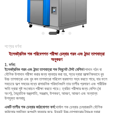
মামলা
সাইট
ম্যাপ
পণ্যের বর্ণনা
গোপনীয়তা
ইলেকট্রনিক শক পরিবেশগত পরীক্ষা চেম্বার গরম এবং ঠান্ডা তাপমাত্রা
নীতি
অনুকরণ
1. বর্ণনা:
ইলেকট্রনিক গরম এবং ঠান্ডা তাপমাত্রা শক সিমুলেট টেস্ট মেশিন
উপাদান গঠন বা
যৌগিক উপাদান পরীক্ষা করার জন্য ব্যবহার করা হয়, স্তর দ্বারা তাত্ক্ষণিকভাবে খুব
উচ্চ তাপমাত্রা এবং খুব কম তাপমাত্রা পরিবেশ ক্রমাগত সহ্য করতে পারে, যার ফলে
সবচেয়ে অল্প সময়ের মধ্যে রাসায়নিক পরিবর্তনগুলি তার তাপীয় প্রসারণ এবং শারীরিক
ক্ষতি দ্বারা সৃষ্ট সংকোচন পরীক্ষা করতে পারে। ত্বরিত পরীক্ষার জন্য মেশিন (বা
অংশ), বৈদ্যুতিক যন্ত্রপাতি, সরঞ্জাম, উপকরণ, আবরণ, আবরণ এবং অন্যান্য
উপযুক্ত জলবায়ু
একটি তাপীয় শক চেম্বার কাঠামোগত ফর্ম:
থার্মাল শক চেম্বার চেম্বারগুলি যৌগিক
কাঠামোর সমন্বিত রূপগুলি ব্যবহার করে, উভয়ই উচ্চ-তাপমাত্রার ট্যাঙ্ক দ্বারা