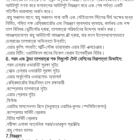
আউটপুট গণনা করে ফলাফলের আউটপুট নিয়ন্ত্রণ করে এবং শেষ পর্যন্ত একটি
গতিশীল ভারসাম্য অর্জন করে।
.বায়ু সঞ্চালন মানে: বায়ু সঞ্চালন পাখা নালী এবং স্টেইনলেস স্টিলের দীর্ঘ অক্ষের মধ্যে
নির্মিত, শক্তি দক্ষ রেফ্রিজারেটর এবং নিয়ন্ত্রণ ব্যবস্থার ব্যবহার, কার্যকর এবং দক্ষ
তাপ বিনিময় ভেন্টিলেটর দ্বারা, তাপমাত্রা পরিবর্তনের উদ্দেশ্য অর্জন করা।
সামঞ্জস্যযোগ্য বায়ু আউটলেট সামঞ্জস্য বল্ট দ্বারা, যার ফলে উল্লেখযোগ্যভাবে
চেম্বারের তাপমাত্রা অভিন্নতা উন্নতি;
.এয়ার কুলিং পদ্ধতি: মাল্টি-স্টেজ ডায়াফ্রাম এয়ার হিট এক্সচেঞ্জার।
.এয়ার হিটিং: ওয়াটকিনস মানের নিকেল ক্রোম ইলেকট্রিক হিটার।
6. গরম এবং ঠান্ডা তাপমাত্রা শক সিমুলেট টেস্ট মেশিনের নিরাপত্তা ডিভাইস:
.গরম চেম্বার ওভারহিট সুরক্ষা সুইচ
.কোল্ড চেম্বার ওভারহিট সুরক্ষা সুইচ
.এয়ার সার্কুলেটর ওভারলোড অ্যালার্ম
.রেফ্রিজারেটর উচ্চ/নিম্ন চাপ রক্ষাকারী
.কম্প্রেসার তাপমাত্রা সুইচ
.এয়ার প্রেসার সুইচ
.ফিউজ
.ওয়াটার সাসপেনশন রিলে (শুধুমাত্র ওয়াটার-কুলড স্পেসিফিকেশন)
.কম্প্রেসার সার্কিট ব্রেকার
.হিটার সার্কিট ব্রেকার
.পরীক্ষা এলাকা অত্যধিক গরম/ওভারকুল প্রটেক্টর
.বায়ু শোধন ভালভ
7.নিয়ন্ত্রণ