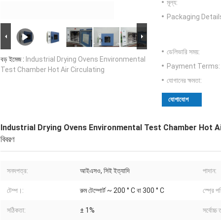
মূল্য:
Packaging Detail
ডেলিভারি সময়:
বড় ইমেজ :
Industrial Drying Ovens Environmental
Payment Terms:
Test Chamber Hot Air Circulating
যোগানের ক্ষমতা:
যোগাযোগ
Industrial Drying Ovens Environmental Test Chamber Hot Ai
বিবরণ
সনদপত্র:
আইএসও, সিই ইত্যাদি
পাদান:
টেম্প।:
রুম টেম্পোর্ট ~ 200 ° C বা 300 ° C
স্প্রে প
সঠিকতা:
± 1%
সর্বোচ্চ