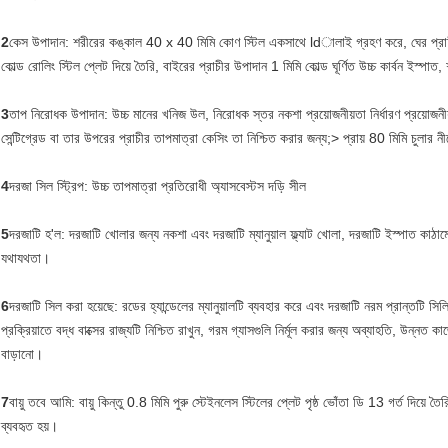
2
কেস উপাদান: শরীরের কঙ্কাল 40 x 40 মিমি কোণ স্টিল একসাথে ldালাই গ্রহণ করে, ঘের প্রাচীর 
কোল্ড রোলিং স্টিল প্লেট দিয়ে তৈরি, বাইরের প্রাচীর উপাদান 1 মিমি কোল্ড ঘূর্ণিত উচ্চ কার্বন ইস্পাত
3
তাপ নিরোধক উপাদান: উচ্চ মানের খনিজ উল, নিরোধক স্তর নকশা প্রয়োজনীয়তা নির্ধারণ প্রয়োজনীয
সেন্টিগ্রেড বা তার উপরের প্রাচীর তাপমাত্রা কেসিং তা নিশ্চিত করার জন্য;> প্রায় 80 মিমি চুলার
4
দরজা সিল স্ট্রিপ: উচ্চ তাপমাত্রা প্রতিরোধী অ্যাসবেস্টস দড়ি সীল
5
দরজাটি হ'ল: দরজাটি খোলার জন্য নকশা এবং দরজাটি ম্যানুয়াল ফ্ল্যাট খোলা, দরজাটি ইস্পাত কাঠামো
যথাযথতা।
6
দরজাটি সিল করা হয়েছে: রডের হ্যান্ডেলের ম্যানুয়ালটি ব্যবহার করে এবং দরজাটি নরম প্রান্তটি স
প্রক্রিয়াতে বদ্ধ বাক্সের রাজ্যটি নিশ্চিত রাখুন, গরম গ্যাসগুলি নির্মূল করার জন্য অব্যাহতি, উন্নত 
বাড়ানো।
7
বায়ু তবে আমি: বায়ু কিন্তু 0.8 মিমি পুরু স্টেইনলেস স্টিলের প্লেট পৃষ্ঠ ভোঁতা ডি 13 গর্ত দিয়ে ত
ব্যবহৃত হয়।