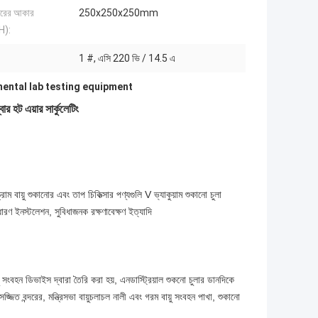
তরের আকার
250x250x250mm
H):
1 #, এসি 220 ভি / 14.5 এ
ental lab testing equipment
র হট এয়ার সার্কুলেটিং
রাম বায়ু শুকানোর এবং তাপ চিকিত্সার পণ্যগুলি V ভ্যাকুয়াম শুকানো চুলা
ধারণ ইনস্টলেশন, সুবিধাজনক রক্ষণাবেক্ষণ ইত্যাদি
সংবহন ডিভাইস দ্বারা তৈরি করা হয়, এনডাস্ট্রিয়াল শুকনো চুলার ডানদিকে
সজ্জিত বন্দরের, মন্ত্রিসভা বায়ুচলাচল নালী এবং গরম বায়ু সংবহন পাখা, শুকানো