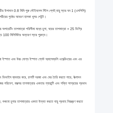
উপাদান 0.8 মিমি পুরু স্টেইনলেস স্টিল প্লেট;বায়ু স্তর ঘন 1 (এসপিসি)
, শরীরের পৃষ্ঠের আবরণ হালকা ধূসর পেইন্ট।
় অপারেটিং তাপমাত্রা পরিসীমা মধ্যে চুলা, ঘরের তাপমাত্রা + 25 ডিগ্রি
 নীচে 100 মিলিমিটার অন্তরণ স্তর পুরুত্ব।
 ইস্পাত এবং উচ্চ যোগ্য ইস্পাত প্লেট অ্যাসেম্বলি ওয়েল্ডিংয়ের এবং এর
িলিং ডিভাইস ব্যবহার করে, চাপটি দরজা এবং ঘের তৈরি করতে পারে, উত্পাদন
কাজের পরিবেশ, বাক্সের তাপমাত্রার একতার গ্যারান্টি এবং শক্তি সাশ্রয়ের প্রভাব
ৈরি, শুকনো চুলার তাপমাত্রার একতা উন্নত করতে বায়ু প্রবাহ নিয়ন্ত্রণ করতে