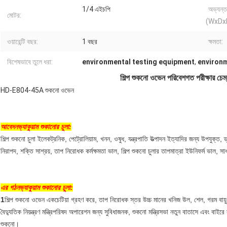
1/4 এইচপি
অভ্যন্
মোটর:
(WxDx
ওয়ারেন্টি বছর:
1 বছর
ক্ষমতা:
বিশেষভাবে তুলে ধরা:
environmental testing equipment
,
environm
শিল্প শুকনো ওভেন পরিবেশগত পরীক্ষার চেম্বা
HD-E804-45A শুকনো ওভেন
আবেদন
ভ্যাকুয়াম শুকানোর চুলা
:
শিল্প শুকনো চুলা ইলেকট্রনিক, পেট্রোলিয়াম, খনন, ওষুধ, যন্ত্রপাতি উত্পাদন ইত্যাদির জন্য উপযুক্ত, ড্
নিরাপদ, শক্তি সাশ্রয়, তাপ নিরোধক কর্মক্ষমতা ভাল, শিল্প শুকনো চুলার তাপমাত্রা ইউনিফর্ম ভাল, সা
এর গঠন
ভ্যাকুয়াম শুকানোর চুলা
:
1
শিল্প শুকনো ওভেন একচেটিয়া গ্রহণ করে, তাপ নিরোধক স্তর উচ্চ মানের খনিজ উল, শেল, গরম বায়ু 
বৈদ্যুতিক নিয়ন্ত্রণ মন্ত্রিপরিষদ অপারেশন জন্য সুবিধাজনক, শুকনো মন্ত্রিসভা নতুন বাতাসে এবং বাইরে 
শুকনো।