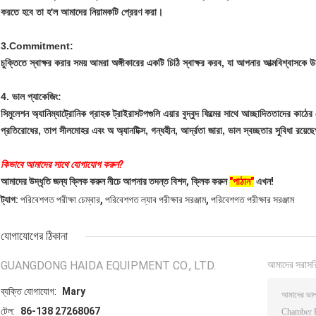
করতে হবে তা হ'ল আমাদের নিয়ামকটি প্রেরণ করা।
3.Commitment:
চুক্তিতে স্বাক্ষর করার সময় আমরা অঙ্গীকারের একটি চিঠি স্বাক্ষর করব, যা আপনার আত্মবিশ্বাসকে 
4. ভাল প্যাকেজিং:
সিমুলেশন অ্যানিম্যাট্রোনিক গ্রাহক ট্রাইরাসটপগুলি এয়ার বুদ্বুদ ফিল্মের সাথে আচ্ছাদিত
তাদের কাঠের 
প্রতিরোধের,
তাপ সীলমোহর এবং অ অ্যানটিক্স, গন্ধহীন, আর্দ্রতা জারা, ভাল স্বচ্ছতার সুবিধা রয়েছে
কিভাবে আমাদের সাথে যোগাযোগ করুন?
আমাদের উদ্ধৃতি জন্য ক্লিক করুন নীচে আপনার তদন্ত বিশদ, ক্লিক করুন
"পাঠান"
এখন!
,
,
ট্যাগ:
পরিবেশগত পরীক্ষা চেম্বার
পরিবেশগত ল্যাব পরীক্ষার সরঞ্জাম
পরিবেশগত পরীক্ষার সরঞ্জাম
যোগাযোগের ঠিকানা
GUANGDONG HAIDA EQUIPMENT CO., LTD.
আমাদের সরাসর
ব্যক্তি যোগাযোগ:
Mary
টেল:
86-138 27268067