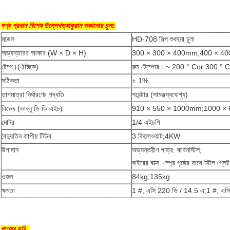
পণ্য প্রধান বিশেষ উল্লেখ
ভ্যাকুয়াম শুকানোর চুলা
:
মডেল
HD-708 শিল্প শুকনো চুলা
অভ্যন্তরের আকার (W × D × H)
300 × 300 × 400mm;400 × 4
টেম্প।(ঐচ্ছিক)
রুম টেম্পোর। ~ 200 ° Cor 300 ° C
সঠিকতা
± 1%
তাপমাত্রা নির্ধারণের পদ্ধতি
পয়েন্টার (সামঞ্জস্যযোগ্য)
বিভেদ (ডাব্লু ডি ডি এইচ)
910 × 550 × 1000mm;1000 ×
মোটর
1/4 এইচপি
বৈদ্যুতিন তাপীয় টিউব
3 কিলোওয়াট;4KW
উপাদান
অভ্যন্তরীণ পাত্র: কার্বনস্টিল;
বাইরের বাক্স: স্প্রে পৃষ্ঠের সাথে স্টিল প্লেট
ওজন
84kg;135kg
ক্ষমতা
1 #, এসি 220 ভি / 14.5 এ;1 #, এস
পণ্যের ছবি
: