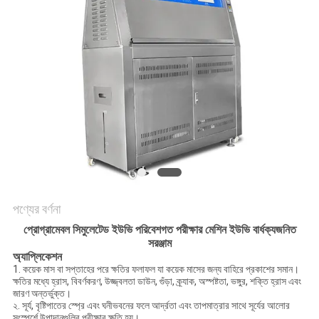
মামলা
সাইট
ম্যাপ
গোপনীয়তা
নীতি
পণ্যের বর্ণনা
প্রোগ্রামেবল সিমুলেটেড ইউভি পরিবেশগত পরীক্ষার মেশিন ইউভি বার্ধক্যজনিত
সরঞ্জাম
অ্যাপ্লিকেশন
1. কয়েক মাস বা সপ্তাহের পরে ক্ষতির ফলাফল যা কয়েক মাসের জন্য বাহিরে প্রকাশের সমান।
ক্ষতির মধ্যে হ্রাস, বিবর্ণকরণ, উজ্জ্বলতা ডাউন, গুঁড়া, ক্র্যাক, অস্পষ্টতা, ভঙ্গুর, শক্তি হ্রাস এবং
জারণ অন্তর্ভুক্ত।
২. সূর্য, বৃষ্টিপাতের স্প্রে এবং ঘনীভবনের ফলে আর্দ্রতা এবং তাপমাত্রার সাথে সূর্যের আলোর
সংস্পর্শে উপাদানগুলির পরীক্ষার ক্ষতি হয়।