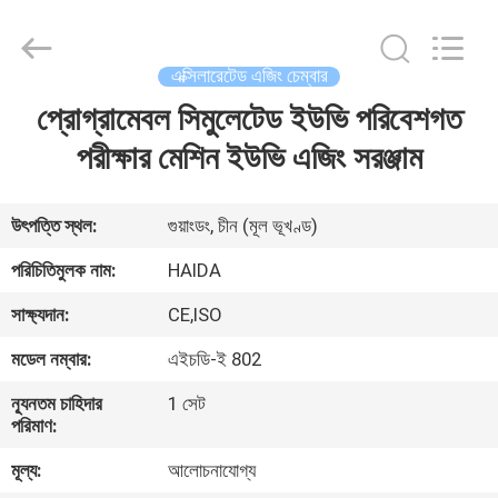
Guangdong
Haida
Equipment
Co.,
Ltd..
এক্সিলারেটেড এজিং চেম্বার
All
Rights
Reserved.
প্রোগ্রামেবল সিমুলেটেড ইউভি পরিবেশগত
বাড়ি
পরীক্ষার মেশিন ইউভি এজিং সরঞ্জাম
পণ্য
উৎপত্তি স্থল:
গুয়াংডং, চীন (মূল ভূখণ্ড)
ভিডিও
পরিচিতিমুলক নাম:
HAIDA
সাক্ষ্যদান:
CE,ISO
ভিআর
মডেল নম্বার:
এইচডি-ই 802
শো
ন্যূনতম চাহিদার
1 সেট
পরিমাণ:
আমাদের
মূল্য:
আলোচনাযোগ্য
সম্পর্কে