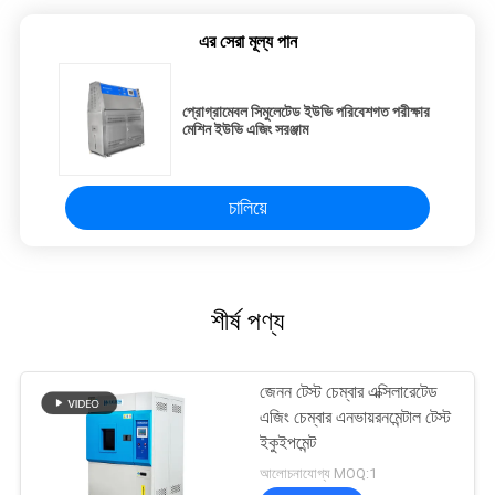
এর সেরা মূল্য পান
প্রোগ্রামেবল সিমুলেটেড ইউভি পরিবেশগত পরীক্ষার
মেশিন ইউভি এজিং সরঞ্জাম
চালিয়ে
শীর্ষ পণ্য
জেনন টেস্ট চেম্বার এক্সিলারেটেড
এজিং চেম্বার এনভায়রনমেন্টাল টেস্ট
ইকুইপমেন্ট
আলোচনাযোগ্য MOQ:1