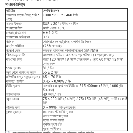
সাধারণ বৈশিষ্ট্য
আইটেম
স্পেসিফিকেশন
চেম্বারের মাত্রা (ডাব্লু * ডি *
1300 * 500 * 1460 মিমি
এইচ)
চেম্বার উপাদান
SUS # 304 স্টেইনলেস স্টিল
তাপমাত্রা সীমা
আরটি থেকে 70 ℃
তাপমাত্রা ওঠানামা
± ± 1.0 ℃
তাপমাত্রার অভিন্নতা
3 ℃
নিয়ামক
প্রোগ্রামেবল কন্ট্রোলার, এলসিডি টাচ স্ক্রিন
আর্দ্রতা পরিসীমা
≥75% আরএইচ
নিয়ন্ত্রণ মোড
ভারসাম্য তাপমাত্রা আর্দ্রতা নিয়ন্ত্রণ (বিটিএইচসি)
পরীক্ষা চক্র সেটিং
এক্সপোজার, ঘনীভবন এবং জল স্প্রে পরীক্ষা চক্র প্রোগ্রামযোগ্য
জল স্প্রে চক্র
প্রতি 120 মিনিটে 18 মিনিট স্প্রে করুন / প্রতি 60 মিনিটে 12 মিনিট
স্প্রে করুন
জলের ব্যবহার
8L / দিন
নমুনা থেকে প্রদীপের দূরত্ব
55 ± 2 মিমি
বাতিগুলির মধ্যে কেন্দ্রের দূরত্ব
65 ~ 70 মিমি
জ্বলন্ত পরিসীমা
0.45 ~ 0.90W / মি
ঘ
ইউভি ল্যাম্প
আমদানি করা অ্যাটলাস ইউভি-এ: 315-400nm (8 পিসি, 1600 ঘন্টা
জীবনকাল)
ল্যাম্প শক্তি
40 ডাব্লু / পিস
নমুনা আকার
75 × 290 মিমি (24 পিসি) / 75x150 মিমি (48 পিসি), সর্বাধিক বেধ 5
মিমি
পরীক্ষার সময়
0 ~ 999H, সামঞ্জস্যযোগ্য
সুরক্ষা ব্যবস্থা
ওভারলোড শর্ট সার্কিট সুরক্ষা
ওভার তাপমাত্রা সুরক্ষা
জলের অভাব সুরক্ষা
পৃথিবীর ফুটো রক্ষা
সুরক্ষা অটো বন্ধ