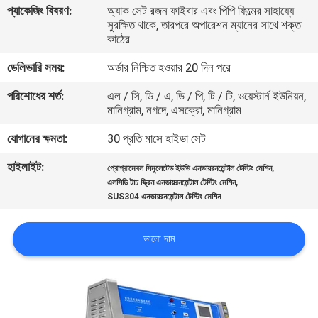
প্যাকেজিং বিবরণ:
অ্যাক সেট রজন ফাইবার এবং পিপি ফিল্মের সাহায্যে
সুরক্ষিত থাকে, তারপরে অপারেশন ম্যানের সাথে শক্ত
কারখানা
কাঠের
পরিদর্শন
ডেলিভারি সময়:
অর্ডার নিশ্চিত হওয়ার 20 দিন পরে
পরিশোধের শর্ত:
এল / সি, ডি / এ, ডি / পি, টি / টি, ওয়েস্টার্ন ইউনিয়ন,
গুণমান
মানিগ্রাম, নগদে, এসক্রো, মানিগ্রাম
নিয়ন্ত্রণ
যোগানের ক্ষমতা:
30 প্রতি মাসে হাইডা সেট
হাইলাইট:
,
প্রোগ্রামেবল সিমুলেটেড ইউভি এনভায়রনমেন্টাল টেস্টিং মেশিন
আমাদের
,
এলসিডি টাচ স্ক্রিন এনভায়রনমেন্টাল টেস্টিং মেশিন
SUS304 এনভায়রনমেন্টাল টেস্টিং মেশিন
সাথে
যোগাযোগ
ভালো দাম
করুন
খবর