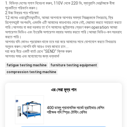
1. বিভিন্ন দেশের প্লাগ বিবেচনা করুন, 110V থেকে 220 ভি, ম্যানুয়ালি ভোল্টেজকে বীমা
সূচকটিতে পরিবর্তন করুন।
2.উচ্চ বিক্রয় পরে পরিষেবা:
12 মাসের ওয়ারেন্টিতদ্ব্যতীত, আমরা আপনাকে আপনার সমস্যা নিয়ন্ত্রককে নিখরচায়, ফ্রি
রিপ্লেসমেন্ট অংশগুলি, এমনকি এটি আমাদের কারখানার থেকে নেই, মেরামত করতে সহায়তা করতে
পারি।আপনার যা করা দরকার তা হ'ল আমাদের কন্ট্রোলার প্রেরণ করুন operation আমরা
অপারেশন ভিডিও এবং ইংরেজি অপারেশন বহুবার অফার করতে পারি।আমরা ভিডিও-কন সরবরাহ
করতে পারি।
আপনার যদি কোনও প্রয়োজন থাকে তবে দয়া করে আমাদের সাথে যোগাযোগ করতে নিখরচায়
অনুভব করুন।আপনি যদি আরও তথ্য জানতে চান ...
দয়া করে নীচে একটি বার্তা রেখে "SEND" ক্লিক করুন
আপনার সময় এবং মনোযোগের জন্য ধন্যবাদ!
fatigue testing machine
furniture testing equipment
compression testing machine
এর সেরা মূল্য পান
400 ডাব্লু প্যানাসনিক সার্ভো ড্রাইভার মেশিন
পরীক্ষক গদি স্প্রিং টেস্টিং মেশিন