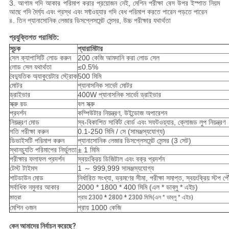
3. আগাম গদি আকার পরিমাপ করার প্রয়োজন নেই, মেশিন পরীক্ষা বেস উপর ইস্পাত নিয়ম
আছে গদি দৈর্ঘ্য এবং প্রস্থ এবং সফ্টওয়্যার গদি বেধ পরিমাপ করতে পারেন পড়তে পারেন
৪. তিন প্যানাসোনিক লেজার ডিসপ্লেসমেন্ট সেন্সর, উচ্চ পরীক্ষার যথার্থতা
প্রযুক্তিগত পরামিতি:
সূচক
প্যারামিটার
সেল ক্যাপাসিটি লোড করুন
200 কেজি আমদানি করা লোড সেল
লোড সেল যথার্থতা
≤0.5%
বৈদ্যুতিক অ্যাকুয়েটার স্ট্রোক
500 মিমি
মোটর
প্যানাসনিক সার্ভো মোটর
ড্রাইভার
400W প্যানাসনিক সার্ভো ড্রাইভার
স্ক্রু রড
বল স্ক্রু
প্রদর্শন
কম্পিউটার নিয়ন্ত্রণ, উইন্ডোজ অপারেশন
নিয়ন্ত্রণ মোড
স্ব-বিকাশিত সার্কিট বোর্ড এবং সফটওয়্যার, ক্লোজড লুপ নিয়ন্ত্রণ
গতি পরীক্ষা করুন
0.1-250 মিমি / সে (সামঞ্জস্যযোগ্য)
ডিভাইসটি পরিমাপ করুন
প্যানাসোনিক লেজার ডিসপ্লেসমেন্ট সেন্সর (3 সেট)
স্থানচ্যুতি পরিমাপের নির্ভুলতা
± 1 মিমি
পরীক্ষার ফলাফল প্রদর্শন
স্বয়ংক্রিয় ডিজিটাল এবং বক্র প্রদর্শন
টেস্ট টাইমস
1 ～ 999,999 সামঞ্জস্যযোগ্য
শাটডাউন মোড
নির্ধারিত সংখ্যা, ভ্রমণের সীমা, পরীক্ষা সমাপ্ত, স্বয়ংক্রিয় স্টপ প
সর্বাধিক নমুনার আকার
2000 * 1800 * 400 মিমি (এল * ডাব্লু * এইচ)
মাত্রা
প্রায় 2300 * 2800 * 2300 মিমি
(এল * ডাব্লু * এইচ)
মেশিন ওজন
প্রায় 1000 কেজি
কেন আমাদের নির্বাচন করেছে?