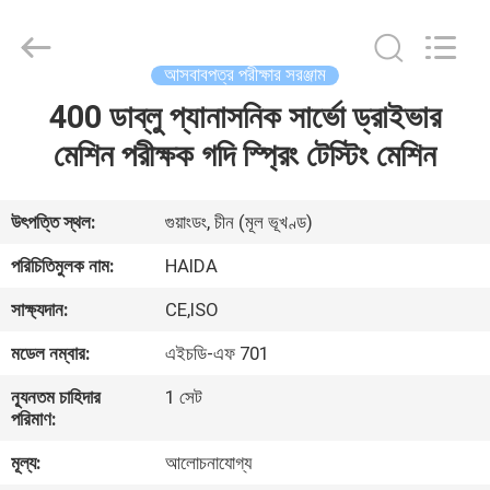
Guangdong
Haida
Equipment
Co.,
Ltd..
আসবাবপত্র পরীক্ষার সরঞ্জাম
All
Rights
Reserved.
400 ডাব্লু প্যানাসনিক সার্ভো ড্রাইভার
বাড়ি
মেশিন পরীক্ষক গদি স্প্রিং টেস্টিং মেশিন
পণ্য
উৎপত্তি স্থল:
গুয়াংডং, চীন (মূল ভূখণ্ড)
ভিডিও
পরিচিতিমুলক নাম:
HAIDA
সাক্ষ্যদান:
CE,ISO
ভিআর
মডেল নম্বার:
এইচডি-এফ 701
শো
ন্যূনতম চাহিদার
1 সেট
পরিমাণ:
আমাদের
মূল্য:
আলোচনাযোগ্য
সম্পর্কে