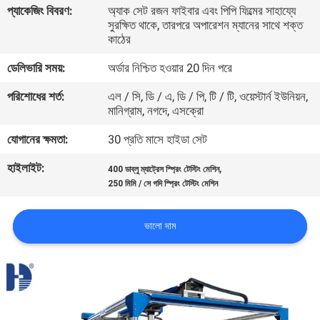
প্যাকেজিং বিবরণ:
অ্যাক সেট রজন ফাইবার এবং পিপি ফিল্মের সাহায্যে
সুরক্ষিত থাকে, তারপরে অপারেশন ম্যানের সাথে শক্ত
কারখানা
কাঠের
পরিদর্শন
ডেলিভারি সময়:
অর্ডার নিশ্চিত হওয়ার 20 দিন পরে
পরিশোধের শর্ত:
এল / সি, ডি / এ, ডি / পি, টি / টি, ওয়েস্টার্ন ইউনিয়ন,
গুণমান
মানিগ্রাম, নগদে, এসক্রো
নিয়ন্ত্রণ
যোগানের ক্ষমতা:
30 প্রতি মাসে হাইডা সেট
হাইলাইট:
,
400 ডাব্লু ম্যাট্রেস স্প্রিং টেস্টিং মেশিন
আমাদের
250 মিমি / সে গদি স্প্রিং টেস্টিং মেশিন
সাথে
যোগাযোগ
ভালো দাম
করুন
খবর