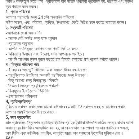
ভিডিও কনফারেন্স দিতে পারি।গ্রাহকদের যদি সাইটে পরিষেবা প্রয়োজন হয়, পরিবহন এবং ভ্রমণ
ব্যয় গ্রাহক বহন করবে।
1. প্রাক পরিষেবা
আপনার পরামর্শের জন্য 24 ঘন্টা অনলাইন পরিষেবা।
সঠিক মডেল, এবং পরিষেবা, ব্যক্তি, উপদেশের একটি সিরিজ চয়ন করতে সহায়তা করুন।
২. মধ্যবর্তী পরিষেবা
-
আপনাকে সেরা অফার দিন
- অনেক সেট অর্ডার জন্য ছাড় প্রদান
- গ্রাহকের অনুরোধ:
- আপনি সম্মতিযুক্ত অর্থপ্রদানের পদটি নির্বাচন করুন।
- অবিলম্বে উত্পাদন এবং বিতরণ, সময় আপনাকে অবহিত।
- আপনি আপনার ট্যাক্স হ্রাস করতে চান হিসাবে চালানের মান প্রদান করতে পারেন।
ঘ
।
বিক্রয় পরিষেবা পরে
- 1 বছরের ওয়ারেন্টি পরিষেবা এবং সমস্ত জীবন রক্ষণাবেক্ষণ।
- প্রযুক্তিগত ইগাইনার ওভারসী প্রশিক্ষণের জন্য উপলব্ধ।
- কিছু অংশের জন্য বিনামূল্যে পরিবর্তন
- নিয়ন্ত্রণ নিয়ন্ত্রণ প্রযুক্তিগত পরামর্শ
- বিনামূল্যে ইনস্টলেশন ডিভিডি
--রক্ষণাবেক্ষণ পরিকল্পনা
4, প্রতিশ্রুতিবদ্ধ:
চুক্তিতে স্বাক্ষর করার সময় আমরা অঙ্গীকারের একটি চিঠি স্বাক্ষর করব, যা আমাদের প্রতি
আপনার আত্মবিশ্বাসকে উন্নত করবে।
5, ভাল প্যাকেজিং:
ভাল প্যাকেজিং: সিমুলেশন অ্যানিম্যাট্রোনিক গ্রাহক ট্রাইরাসটপগুলি কাঠের ক্ষেত্রে রাখার আগে
এয়ার বুদ্বুদ ফিল্ম দিয়ে আচ্ছাদিত করা হয়, যা কেবল ভাল শক শোষণ, প্রভাব প্রতিরোধ ক্ষমতা,
তাপ সিলিং এবং ননটক্সিক, গন্ধহীন, আর্দ্রতা জারা, ভাল স্বচ্ছতা ইত্যাদির সুবিধাও দেয় ।
FAQ