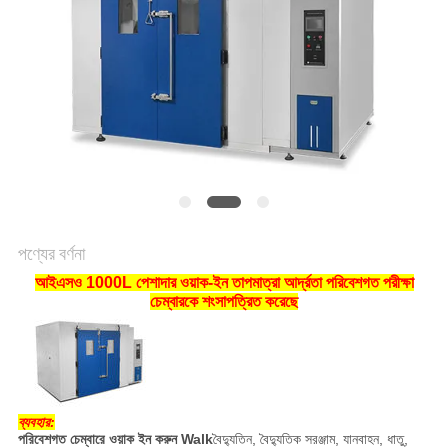
মামলা
সাইট
ম্যাপ
গোপনীয়তা
নীতি
পণ্যের বর্ণনা
আইএসও 1000L পেশাদার ওয়াক-ইন তাপমাত্রা আর্দ্রতা পরিবেশগত পরীক্ষা
চেম্বারকে শংসাপত্রিত করেছে
ব্যবহার:
পরিবেশগত চেম্বারে ওয়াক ইন করুন Walk
বৈদ্যুতিন, বৈদ্যুতিক সরঞ্জাম, যানবাহন, ধাতু,