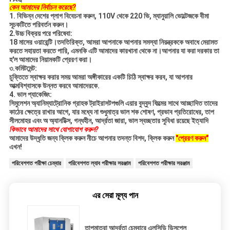
কেন আমাদের নির্বাচন করেছে?
1. বিভিন্ন দেশের প্লাগ বিবেচনা করুন, 110V থেকে 220 ভি, ম্যানুয়ালি ভোল্টেজকে বীমা
সূচকটিতে পরিবর্তন করুন।
2.উচ্চ বিক্রয় পরে পরিষেবা:
18 মাসের ওয়ারেন্টি।তদতিরিক্ত, আমরা আপনাকে আপনার সমস্যা নিয়ন্ত্রককে অবাধে মেরামত
করতে সহায়তা করতে পারি, এমনকি এটি
আমাদের কারখানা থেকে না।আপনার যা করা দরকার তা
হ'ল আমাদের নিয়ামকটি প্রেরণ করা।
৩.কমিটমেন্ট:
চুক্তিতে স্বাক্ষর করার সময় আমরা অঙ্গীকারের একটি চিঠি স্বাক্ষর করব, যা আপনার
আত্মবিশ্বাসকে উন্নত করবে
আমাদেরকে.
4. ভাল প্যাকেজিং:
সিমুলেশন অ্যানিম্যাট্রোনিক গ্রাহক ট্রাইরাসটপগুলি এয়ার বুদ্বুদ ফিল্মের সাথে আচ্ছাদিত
তাদের
কাঠের ক্ষেত্রে রাখার আগে, যার মধ্যে না শুধুমাত্র ভাল শক শোষণ, প্রভাব প্রতিরোধের,
তাপ
সীলমোহর এবং অ অ্যানটিক্স, গন্ধহীন, আর্দ্রতা জারা, ভাল স্বচ্ছতার সুবিধা রয়েছে
ইত্যাদি
কিভাবে আমাদের সাথে যোগাযোগ করুন?
আমাদের উদ্ধৃতি জন্য ক্লিক করুন নীচে আপনার তদন্ত বিশদ, ক্লিক করুন
"প্রেরণ করুন"
এখন!
পরিবেশগত পরীক্ষা চেম্বার
পরিবেশগত ল্যাব পরীক্ষার সরঞ্জাম
পরিবেশগত পরীক্ষার সরঞ্জাম
এর সেরা মূল্য পান
তাপমাত্রা আর্দ্রতা চেম্বারে এলসিডি ডিসপ্লে