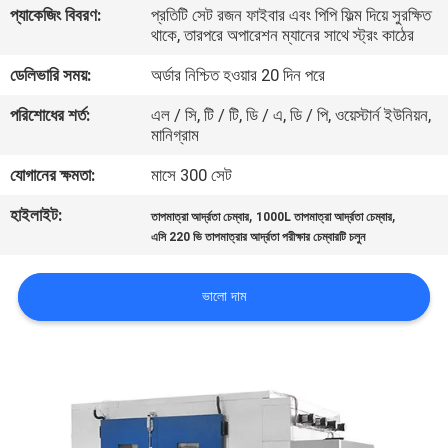
প্যাকেজিং বিবরণ:
প্রতিটি সেট রজন ফাইবার এবং পিপি ফিল্ম দিয়ে সুরক্ষিত
থাকে, তারপরে অপারেশন ম্যানের সাথে স্ট্রং কাঠের
কারখানা
ডেলিভারি সময়:
অর্ডার নিশ্চিত হওয়ার 20 দিন পরে
পরিদর্শন
পরিশোধের শর্ত:
এল / সি, টি / টি, ডি / এ, ডি / পি, ওয়েস্টার্ন ইউনিয়ন,
মানিগ্রাম
গুণমান
যোগানের ক্ষমতা:
মাসে 300 সেট
নিয়ন্ত্রণ
হাইলাইট:
,
,
তাপমাত্রা আর্দ্রতা চেম্বার
1000L তাপমাত্রা আর্দ্রতা চেম্বার
এসি 220 ভি তাপমাত্রার আর্দ্রতা পরীক্ষার চেম্বারটি চলুন
আমাদের
সাথে
ভালো দাম
যোগাযোগ
করুন
খবর