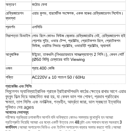
অন্তরণ
কঠোর ফেনা
রেফ্রিজারেশন
এয়ার কুলড, হারমেটিক সংক্ষেপক, একক মঞ্চের রেফ্রিজারেশন সিস্টেম।
ব্যবস্থা
প্রদর্শন
এলসিডি
নিরাপত্তা ডিভাইস
লোড রিলে কোনও ফিউজ ব্রেকার রেফ্রিজারেটর নেই, রেফ্রিজারেশন হাই
প্রেশার সুইচ, ওভার টেম্প, প্রটেক্টর, প্রোটেকশন রিলে, প্রোটেকশন
ফিউজ, ওয়াটার লিভার প্রটেক্টর, ওভারহিট প্রটেক্টর, অ্যালার্ম
আনুষাঙ্গিক
উইন্ডো, তাকগুলি (নিখরচায়ভাবে সামঞ্জস্যযোগ্য 2 পিসি।), কেবল পোর্ট
(Ø50 মিমি) চেম্বারের বাতি Viewing
ওজন
প্রায়.400 কেজি
শক্তি
AC220V ± 10 শতাংশ 50 / 60Hz
প্যাকেজিং এবং শিপিং
সিমুলেশন অ্যানিম্যাট্রোনিক গ্রাহক ট্রাইরাসটপগুলি কাঠের ক্ষেত্রে রাখার আগে এয়ার
বুদ্বুদ ফিল্ম দিয়ে আচ্ছাদিত করা হয়, যা কেবল ভাল শক শোষণ, প্রভাব প্রতিরোধ
ক্ষমতা, তাপ সিলিং এবং ননটক্সিক, গন্ধহীন, আর্দ্রতা জারা, ভাল স্বচ্ছতা ইত্যাদির
সুবিধাও দেয় ages
আমাদের সেবাসমূহ
পরীক্ষার প্রক্রিয়া চলাকালীন আপনি যদি ভবিষ্যতে কোনও সমস্যার মুখোমুখি হন আমরা
প্রতিশ্রুতি দিয়েছি আমরা এর মধ্যে একটি উত্তর দেব
48
ঘন্টা এবং সমাধান মধ্যে সরবরাহ
3
কার্যদিবস
।আমরা অপারেশন ভিডিও এবং ইংলিশ অপারেশন বহুবার অফার করতে পারি।আমরা