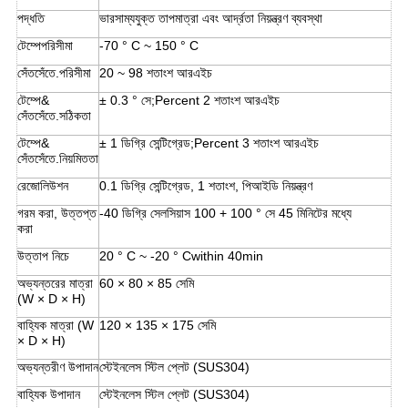
পদ্ধতি
ভারসাম্যযুক্ত তাপমাত্রা এবং আর্দ্রতা নিয়ন্ত্রণ ব্যবস্থা
টেম্পেপরিসীমা
-70 ° C ~ 150 ° C
সেঁতসেঁতে.পরিসীমা
20 ~ 98 শতাংশ আরএইচ
টেম্পে&
± 0.3 ° সে;Percent 2 শতাংশ আরএইচ
সেঁতসেঁতে.সঠিকতা
টেম্পে&
± 1 ডিগ্রি সেন্টিগ্রেড;Percent 3 শতাংশ আরএইচ
সেঁতসেঁতে.নিয়মিততা
রেজোলিউশন
0.1 ডিগ্রি সেন্টিগ্রেড, 1 শতাংশ, পিআইডি নিয়ন্ত্রণ
গরম করা, উত্তপ্ত
-40 ডিগ্রি সেলসিয়াস 100 + 100 ° সে 45 মিনিটের মধ্যে
করা
উত্তাপ নিচে
20 ° C ~ -20 ° Cwithin 40min
অভ্যন্তরের মাত্রা
60 × 80 × 85 সেমি
(W × D × H)
বাহ্যিক মাত্রা (W
120 × 135 × 175 সেমি
× D × H)
অভ্যন্তরীণ উপাদান
স্টেইনলেস স্টিল প্লেট (SUS304)
বাহ্যিক উপাদান
স্টেইনলেস স্টিল প্লেট (SUS304)