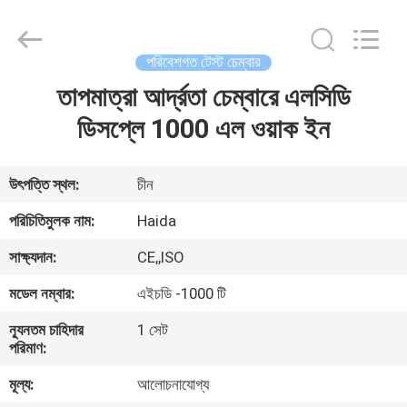
Guangdong
Haida
Equipment
Co.,
Ltd..
পরিবেশগত টেস্ট চেম্বার
All
Rights
Reserved.
তাপমাত্রা আর্দ্রতা চেম্বারে এলসিডি
বাড়ি
ডিসপ্লে 1000 এল ওয়াক ইন
পণ্য
উৎপত্তি স্থল:
চীন
ভিডিও
পরিচিতিমুলক নাম:
Haida
সাক্ষ্যদান:
CE,,ISO
ভিআর
মডেল নম্বার:
এইচডি -1000 টি
শো
ন্যূনতম চাহিদার
1 সেট
পরিমাণ:
আমাদের
মূল্য:
আলোচনাযোগ্য
সম্পর্কে