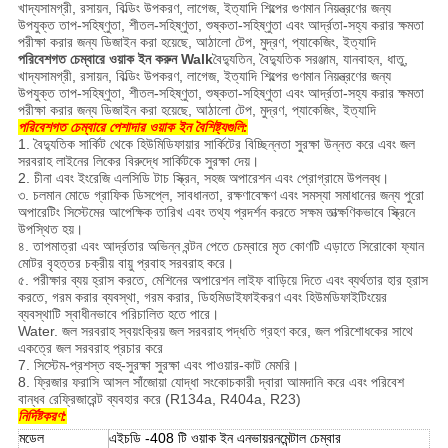
খাদ্যসামগ্রী, রসায়ন, বিল্ডিং উপকরণ, লাগেজ, ইত্যাদি শিল্পের গুণমান নিয়ন্ত্রণের জন্য
উপযুক্ত তাপ-সহিষ্ণুতা, শীতল-সহিষ্ণুতা, শুষ্কতা-সহিষ্ণুতা এবং আর্দ্রতা-সহ্য করার ক্ষমতা
পরীক্ষা করার জন্য ডিজাইন করা হয়েছে, আঠালো টেপ, মুদ্রণ, প্যাকেজিং, ইত্যাদি
পরিবেশগত চেম্বারে ওয়াক ইন করুন Walk
বৈদ্যুতিন, বৈদ্যুতিক সরঞ্জাম, যানবাহন, ধাতু,
খাদ্যসামগ্রী, রসায়ন, বিল্ডিং উপকরণ, লাগেজ, ইত্যাদি শিল্পের গুণমান নিয়ন্ত্রণের জন্য
উপযুক্ত তাপ-সহিষ্ণুতা, শীতল-সহিষ্ণুতা, শুষ্কতা-সহিষ্ণুতা এবং আর্দ্রতা-সহ্য করার ক্ষমতা
পরীক্ষা করার জন্য ডিজাইন করা হয়েছে, আঠালো টেপ, মুদ্রণ, প্যাকেজিং, ইত্যাদি
পরিবেশগত চেম্বারে পেশাদার ওয়াক ইন বৈশিষ্ট্যগুলি:
1. বৈদ্যুতিক সার্কিট থেকে হিউমিডিফায়ার সার্কিটের বিচ্ছিন্নতা সুরক্ষা উন্নত করে এবং জল
সরবরাহ লাইনের লিকের বিরুদ্ধে সার্কিটকে সুরক্ষা দেয়।
2. চীনা এবং ইংরেজি এলসিডি টাচ স্ক্রিন, সহজ অপারেশন এবং প্রোগ্রামে উপলব্ধ।
৩. চলমান মোডে গ্রাফিক ডিসপ্লে, সাবধানতা, রক্ষণাবেক্ষণ এবং সমস্যা সমাধানের জন্য পুরো
অপারেটিং সিস্টেমের আপেক্ষিক তারিখ এবং তথ্য প্রদর্শন করতে সক্ষম তাত্ক্ষণিকভাবে স্ক্রিনে
উপস্থিত হয়।
৪. তাপমাত্রা এবং আর্দ্রতার অভিন্ন বন্টন পেতে চেম্বারে মৃত কোণটি এড়াতে সিরোকো ফ্যান
মোটর বৃহত্তর চক্রীয় বায়ু প্রবাহ সরবরাহ করে।
৫. পরীক্ষার ব্যয় হ্রাস করতে, মেশিনের অপারেশন লাইফ বাড়িয়ে দিতে এবং ব্যর্থতার হার হ্রাস
করতে, গরম করার ব্যবস্থা, গরম করার, ডিহমিডাইফাইকরণ এবং হিউমডিফাইটিংয়ের
ব্যবস্থাটি স্বাধীনভাবে পরিচালিত হতে পারে।
Water. জল সরবরাহ স্বয়ংক্রিয় জল সরবরাহ পদ্ধতি গ্রহণ করে, জল পরিশোধকের সাথে
একত্রে জল সরবরাহ প্রচার করে
7. সিস্টেম-প্রশস্ত বহু-সুরক্ষা সুরক্ষা এবং পাওয়ার-কাট মেমরি।
8. ফ্রিজার ফরাসি আসল সাঁজোয়া যোদ্ধা সংকোচকারী দ্বারা আমদানি করে এবং পরিবেশ
বান্ধব রেফ্রিজারেন্ট ব্যবহার করে (R134a, R404a, R23)
নির্দিষ্টকরণ:
মডেল
এইচডি -408 টি ওয়াক ইন এনভায়রনমেন্টাল চেম্বার