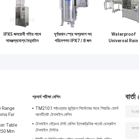
IPX5 জলরোধী গতির সাথে
ঘূর্ণায়মান স্প্রে অগ্রভাগ সহ
Waterproof
সামঞ্জস্যযোগ্য বৈদ্যুতিন
পরিবেশগত IPX7 / 8 জল
Universal Rain
উত্পাদন ওয়াটারার আইপি
ভেজানোর পরীক্ষার সরঞ্জাম
Spraying IP Tes
পরীক্ষার সরঞ্জাম
Equipment IPX5 
IPX6
বার্তা
প্রসার্য পরীক্ষা মেশিন
y Range
TM2101 সফ্টওয়্যার কন্ট্রোল সিস্টেমের সাথে শিয়ারিং ফোর্স
ems For
আলটিমেট টেনসাইল মেশিন
/ Function
টেনসাইল স্ট্রেংথ টেস্ট মেশিন ইলেকট্রনিক সার্ভো ডেস্কটপ
ker Table
টেনসাইল টেস্টার
 250 Mm
ight