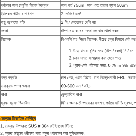
বর্গাকার জাল চালুনির বিশেষ উল্লেখ
জাল গর্ত 75um, জাল ধাতু তারের ব্যাস 50um
ট্যালকম পাউডার পরিমাণ
2 কেজি / এম³
বায়ু প্রবাহের গতি
2 মি / সেকেন্ডের বেশি নয়
দরজা
টেম্পারেড কাচের দরজা সহ বাম খোলা দরজা
নিয়ামক
পিএলসি টাচ স্ক্রিন নিয়ামক, নীচের চক্র হিসাবে সেট ক
উড়ে যাওয়া ধুলির সময় (স্টপ / ব্লো) মি / সে
চক্র সময়: সামঞ্জস্য করা যেতে পারে
প্রাক-সেট পরীক্ষার সময়: 0 সেঃ m 99m9
শুন্য পদ্ধতি
চাপ গেজ, এয়ার ফিল্টার, চাপ নিয়ন্ত্রণকারী FRL, সংযোগ
ভ্যাকুয়াম পাম্প ক্ষমতা
60-600 এল / এইচ
পাখা
কেন্দ্রাতিগ পাখা
সুরক্ষা সুরক্ষা ডিভাইস
মিটার ওভার-টেম্পারেচার ফাংশন, পর্যায়ে ঘাটতি সুরক্ষা, পাও
চেম্বার ডিজাইন বৈশিষ্ট্য
1, চেম্বার উপাদান: SUS # 304 স্টেইনলেস স্টিল;
2, স্বচ্ছ উইন্ডো পরীক্ষার সময় নমুনা পর্যবেক্ষণ করা সুবিধাজনক;