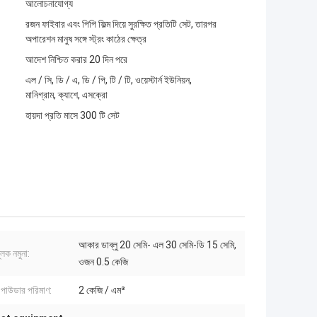
আলোচনাযোগ্য
রজন ফাইবার এবং পিপি ফিল্ম দিয়ে সুরক্ষিত প্রতিটি সেট, তারপর
অপারেশন মানুষ সঙ্গে স্ট্রং কাঠের ক্ষেত্র
আদেশ নিশ্চিত করার 20 দিন পরে
এল / সি, ডি / এ, ডি / পি, টি / টি, ওয়েস্টার্ন ইউনিয়ন,
মানিগ্রাম, ক্যাশে, এসক্রো
হায়দা প্রতি মাসে 300 টি সেট
আকার ডাব্লু 20 সেমি- এল 30 সেমি-ডি 15 সেমি,
মূলক নমুনা:
ওজন 0.5 কেজি
 পাউডার পরিমাণ:
2 কেজি / এম³