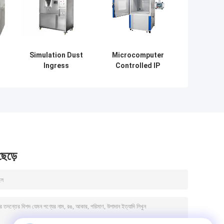
Simulation Dust
Microcomputer
Ingress
Controlled IP
t
Protection Test
Test Equipment
/
Equipment
Sand and Dust
Environmental
Test Chamber
Test Chamber
 ছেড়ে