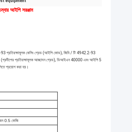
est equipment
েম্বার আইপি সরঞ্জাম
93 প্রতিরক্ষামূলক কেসিং গ্রেড (আইপি কোড), জিবি / টি 4942.2-93
86 (প্রদীপের প্রতিরক্ষামূলক আচ্ছাদন গ্রেড), ডিআইএন 40000 এবং আইপি 5
লিতে প্রয়োগ করা হয়।
ওজন 0.5 কেজি