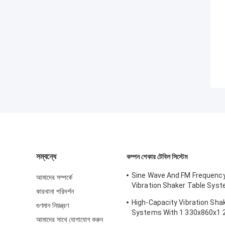
সম্বন্ধে
কম্পন শেকার টেবিল সিস্টেম
Sine Wave And FM Frequenc
আমাদের সম্পর্কে
Vibration Shaker Table Syst
কারখানা পরিদর্শন
Structural Strength Testing 
High-Capacity Vibration Sha
গুণমান নিয়ন্ত্রণ
Computer
Systems With 1 330x860x1
আমাদের সাথে যোগাযোগ করুন
Dimensions And 2 500 Kg We