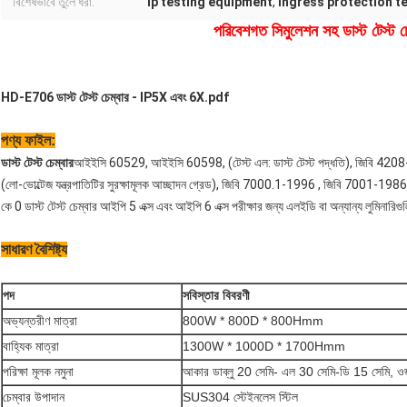
বিশেষভাবে তুলে ধরা:
ip testing equipment
,
ingress protection t
পরিবেশগত সিমুলেশন সহ ডাস্ট টেস্ট চ
HD-E706 ডাস্ট টেস্ট চেম্বার - IP5X এবং 6X.pdf
পণ্য ফাইল:
ডাস্ট টেস্ট চেম্বার
আইইসি 60529, আইইসি 60598, (টেস্ট এল: ডাস্ট টেস্ট পদ্ধতি), জিবি 4208-
(লো-ভোল্টেজ যন্ত্রপাতিটির সুরক্ষামূলক আচ্ছাদন গ্রেড), জিবি 7000.1-1996 , জিবি 7001-19
কে 0 ডাস্ট টেস্ট চেম্বার আইপি 5 এক্স এবং আইপি 6 এক্স পরীক্ষার জন্য এলইডি বা অন্যান্য লুমিনারিগু
সাধারণ বৈশিষ্ট্য
পদ
সবিস্তার বিবরণী
অভ্যন্তরীণ মাত্রা
800W * 800D * 800Hmm
বাহ্যিক মাত্রা
1300W * 1000D * 1700Hmm
পরিক্ষা মূলক নমুনা
আকার ডাব্লু 20 সেমি- এল 30 সেমি-ডি 15 সেমি, 
চেম্বার উপাদান
SUS304 স্টেইনলেস স্টিল